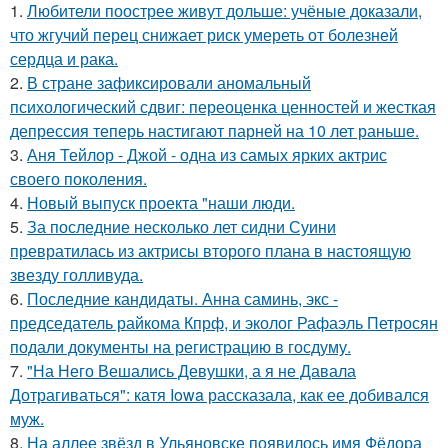
1.
Любители поострее живут дольше: учёные доказали,
что жгучий перец снижает риск умереть от болезней
сердца и рака.
2.
В стране зафиксировали аномальный
психологический сдвиг: переоценка ценностей и жесткая
депрессия теперь настигают парней на 10 лет раньше.
3.
Аня Тейлор - Джой - одна из самых ярких актрис
своего поколения.
4.
Новый выпуск проекта "наши люди.
5.
За последние несколько лет сидни Суини
превратилась из актрисы второго плана в настоящую
звезду голливуда.
6.
Последние кандидаты. Анна саминь, экс -
председатель райкома Кпрф, и эколог Рафаэль Петросян
подали документы на регистрацию в госдуму.
7.
"На Него Вешались Девушки, а я не Давала
Дотрагиваться": катя Iowa рассказала, как ее добивался
муж.
8.
На аллее звёзд в Ульяновске появилось имя Фёдора