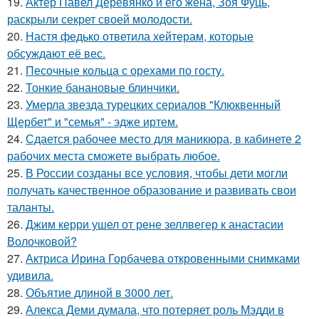
19.
Актер Павел Деревянко и его жена, Зоя Фуць,
раскрыли секрет своей молодости.
20.
Настя федько ответила хейтерам, которые
обсуждают её вес.
21.
Песочные кольца с орехами по госту.
22.
Тонкие банановые блинчики.
23.
Умерла звезда турецких сериалов "Клюквенный
Щербет" и "семья" - эдже иртем.
24.
Сдается рабочее место для маникюра, в кабинете 2
рабочих места сможете выбрать любое.
25.
В России созданы все условия, чтобы дети могли
получать качественное образование и развивать свои
таланты.
26.
Джим керри ушел от рене зеллвегер к анастасии
Волочковой?
27.
Актриса Ирина Горбачева откровенными снимками
удивила.
28.
Объятие длиной в 3000 лет.
29.
Алекса Деми думала, что потеряет роль Мэдди в