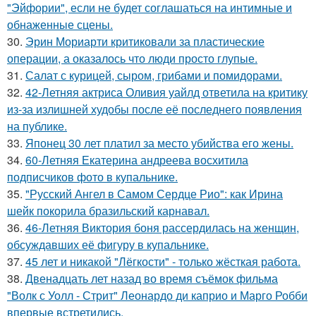
"Эйфории", если не будет соглашаться на интимные и
обнаженные сцены.
30.
Эрин Мориарти критиковали за пластические
операции, а оказалось что люди просто глупые.
31.
Салат с курицей, сыром, грибами и помидорами.
32.
42-Летняя актриса Оливия уайлд ответила на критику
из-за излишней худобы после её последнего появления
на публике.
33.
Японец 30 лет платил за место убийства его жены.
34.
60-Летняя Екатерина андреева восхитила
подписчиков фото в купальнике.
35.
"Русский Ангел в Самом Сердце Рио": как Ирина
шейк покорила бразильский карнавал.
36.
46-Летняя Виктория боня рассердилась на женщин,
обсуждавших её фигуру в купальнике.
37.
45 лет и никакой "Лёгкости" - только жёсткая работа.
38.
Двенадцать лет назад во время съёмок фильма
"Волк с Уолл - Стрит" Леонардо ди каприо и Марго Робби
впервые встретились.