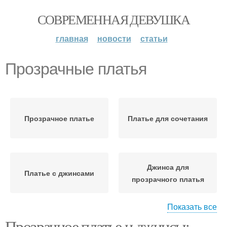
СОВРЕМЕННАЯ ДЕВУШКА
главная
новости
статьи
Прозрачные платья
Прозрачное платье
Платье для сочетания
Джинса для
Платье с джинсами
прозрачного платья
Показать все
Прозрачное платье и джинсы:
Платья со спортивным
Платья в многослойных