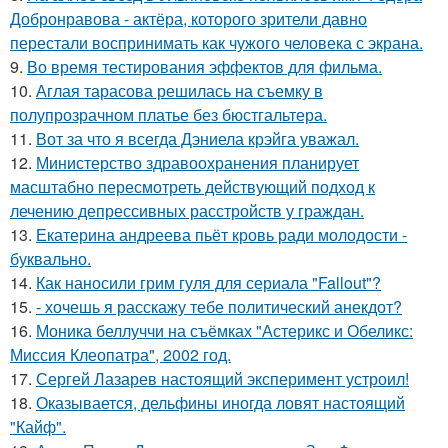
Добронравова - актёра, которого зрители давно
перестали воспринимать как чужого человека с экрана.
9.
Во время тестирования эффектов для фильма.
10.
Аглая тарасова решилась на съемку в
полупрозрачном платье без бюстгальтера.
11.
Вот за что я всегда Дэниела крэйга уважал.
12.
Министерство здравоохранения планирует
масштабно пересмотреть действующий подход к
лечению депрессивных расстройств у граждан.
13.
Екатерина андреева пьёт кровь ради молодости -
буквально.
14.
Как наносили грим гуля для сериала "Fallout"?
15.
- хочешь я расскажу тебе политический анекдот?
16.
Моника беллуччи на съёмках "Астерикс и Обеликс:
Миссия Клеопатра", 2002 год.
17.
Сергей Лазарев настоящий эксперимент устроил!
18.
Оказывается, дельфины иногда ловят настоящий
"Кайф".