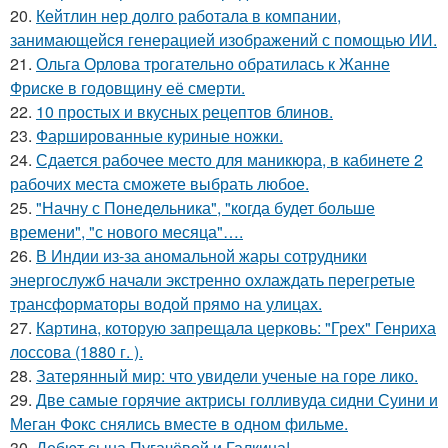
20.
Кейтлин нер долго работала в компании,
занимающейся генерацией изображений с помощью ИИ.
21.
Ольга Орлова трогательно обратилась к Жанне
Фриске в годовщину её смерти.
22.
10 простых и вкусных рецептов блинов.
23.
Фаршированные куриные ножки.
24.
Сдается рабочее место для маникюра, в кабинете 2
рабочих места сможете выбрать любое.
25.
"Начну с Понедельника", "когда будет больше
времени", "с нового месяца"….
26.
В Индии из-за аномальной жары сотрудники
энергослужб начали экстренно охлаждать перегретые
трансформаторы водой прямо на улицах.
27.
Картина, которую запрещала церковь: "Грех" Генриха
лоссова (1880 г. ).
28.
Затерянный мир: что увидели ученые на горе лико.
29.
Две самые горячие актрисы голливуда сидни Суини и
Меган Фокс снялись вместе в одном фильме.
30.
Дебют сына Пугачёвой и Галкина!