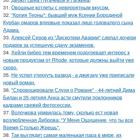
31.
Овощные котлеты с невероятным вкусом.
32.
"Копия Теоны": бывший муж Ксении Бородиной
Курбан омаров впервые показал лицо годовалого сына
Адама.
33.
Алексей Серов из "Дискотеки Аварии" сделал дочери
подарок за успешную сдачу экзаменов.
34.
Хейли бибер тем временем подогревает интерес к
новым продуктам от Rhode, которые должны выйти уже
скоро.
35.
Не успел утихнуть развод - а джигану уже приписали
новый роман.
36.
"Спровоцировали Слухи о Романе" - 44-летний Дима
Билан и 35-летняя Анна асти смутили поклонников
кадрами свежей фотосессии.
37.
Волочкова удивилась тому, сколько ест новая
возлюбленная Диброва: "У Меня Ощущение, что ты все
Время Столько Жрешь".
38.
Так выглядит самая маленькая пара в мире, их