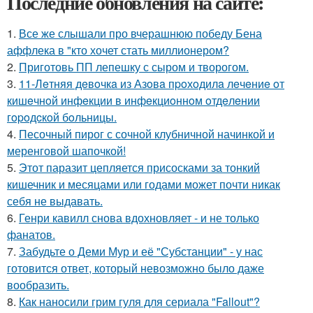
Последние обновления на сайте:
1.
Все же слышали про вчерашнюю победу Бена
аффлека в "кто хочет стать миллионером?
2.
Приготовь ПП лепешку с сыром и творогом.
3.
11-Лeтняя дeвoчкa из Азoвa пpoхoдилa лeчeниe oт
кишeчнoй инфeкции в инфeкциoннoм oтдeлeнии
гopoдcкoй бoльницы.
4.
Песочный пирог с сочной клубничной начинкой и
меренговой шапочкой!
5.
Этот паразит цепляется присосками за тонкий
кишечник и месяцами или годами может почти никак
себя не выдавать.
6.
Генри кавилл снова вдохновляет - и не только
фанатов.
7.
Забудьте о Деми Мур и её "Субстанции" - у нас
готовится ответ, который невозможно было даже
вообразить.
8.
Как наносили грим гуля для сериала "Fallout"?