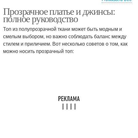
Прозрачное платье и джинсы:
Платья со спортивным
Прозрачные платья
полное руководство
бельем
Топ из полупрозрачной ткани может быть модным и
смелым выбором, но важно соблюдать баланс между
стилем и приличием. Вот несколько советов о том, как
Скромность в образе
можно носить прозрачный топ: