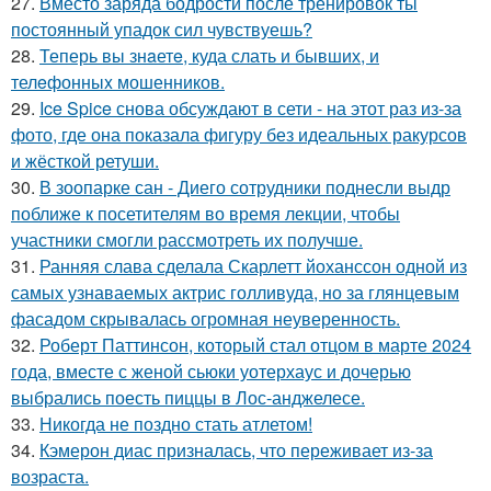
27.
Вместо заряда бодрости после тренировок ты
постоянный упадок сил чувствуешь?
28.
Теперь вы знaетe, куда слать и бывших, и
телeфонныx мошенников.
29.
Ice Spice снова обсуждают в сети - на этот раз из-за
фото, где она показала фигуру без идеальных ракурсов
и жёсткой ретуши.
30.
В зоопарке сан - Диего сотрудники поднесли выдр
поближе к посетителям во время лекции, чтобы
участники смогли рассмотреть их получше.
31.
Ранняя слава сделала Скарлетт йоханссон одной из
самых узнаваемых актрис голливуда, но за глянцевым
фасадом скрывалась огромная неуверенность.
32.
Роберт Паттинсон, который стал отцом в марте 2024
года, вместе с женой сьюки уотерхаус и дочерью
выбрались поесть пиццы в Лос-анджелесе.
33.
Никогда не поздно стать атлетом!
34.
Кэмерон диас призналась, что переживает из-за
возраста.