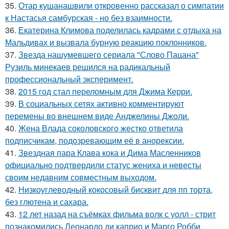
35.
Отар кушанашвили откровенно рассказал о симпатии
к Настасья самбурская - но без взаимности.
36.
Екатерина Климова поделилась кадрами с отдыха на
Мальдивах и вызвала бурную реакцию поклонников.
37.
Звезда нашумевшего сериала "Слово Пацана"
Рузиль минекаев решился на радикальный
профессиональный эксперимент.
38.
2015 год стал переломным для Джима Керри.
39.
В социальных сетях активно комментируют
перемены во внешнем виде Анджелины Джоли.
40.
Жена Влада соколовского жестко ответила
подписчикам, подозревающим её в анорексии.
41.
Звездная пара Клава кока и Дима Масленников
официально подтвердили статус жениха и невесты
своим недавним совместным выходом.
42.
Низкоуглеводный кокосовый бисквит для пп торта,
без глютена и сахара.
43.
12 лет назад на съёмках фильма волк с уолл - стрит
познакомились Леонардо ди каприо и Марго Робби.