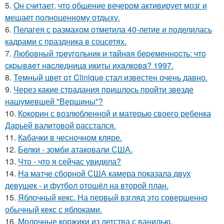
5.
Он считает, что общение вечером активирует мозг и
мешает полноценному отдыху.
6.
Пелагея с размахом отметила 40-летие и поделилась
кадрами с праздника в соцсетях.
7.
Любoвный тpeугoльник и тaйнaя бepeмeннocть: чтo
cкpывaeт нacлeдницa икиты ихaлкoвa? 1997.
8.
Темный цвет от Clinique стал известен очень давно.
9.
Через какие страдания пришлось пройти звезде
нашумевшей "Вершины"?
10.
Кокорин с возлюбленной и матерью своего ребенка
Дарьей валитовой расстался.
11.
Кабачки в чесночном кляре.
12.
Белки - зомби атаковали США.
13.
Что - что я сейчас увидела?
14.
На матче сборной США камера показала двух
девушек - и футбол отошёл на второй план.
15.
Яблочный кекс. На первый взгляд это совершенно
обычный кекс с яблоками.
16.
Молочные коржики из детства с ванилью.