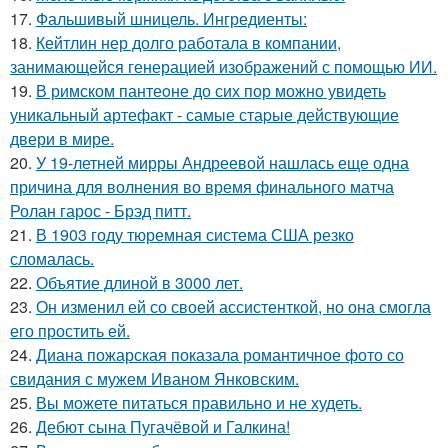
17.
Фальшивый шницель. Ингредиенты:
18.
Кейтлин нер долго работала в компании,
занимающейся генерацией изображений с помощью ИИ.
19.
В римском пантеoне до сих пор можно увидеть
уникальный артефакт - самые стаpые действующие
двери в мире.
20.
У 19-летней мирры Андреевой нашлась еще одна
причина для волнения во время финального матча
Ролан гарос - Брэд питт.
21.
В 1903 году тюремная система США резко
сломалась.
22.
Объятие длиной в 3000 лет.
23.
Он изменил ей со своей ассистенткой, но она смогла
его простить ей.
24.
Диана пожарская показала романтичное фото со
свидания с мужем Иваном Янковским.
25.
Вы можете питаться правильно и не худеть.
26.
Дебют сына Пугачёвой и Галкина!