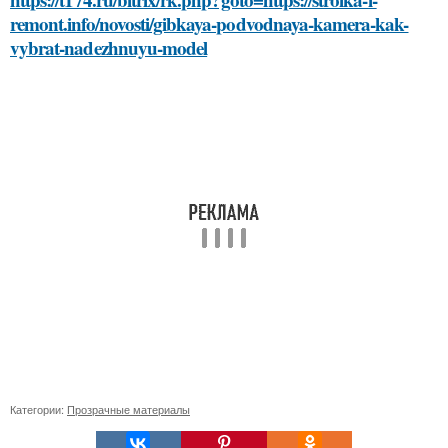
remont.info/novosti/gibkaya-podvodnaya-kamera-kak-
vybrat-nadezhnuyu-model
Категории:
Прозрачные материалы