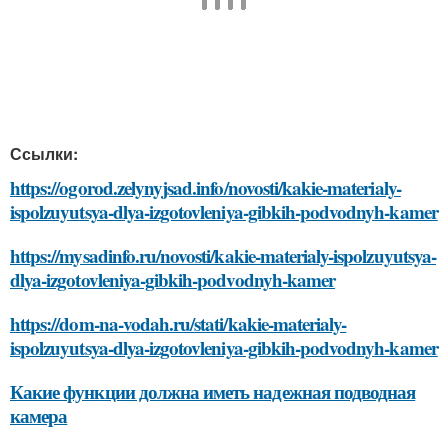
Ссылки:
https://ogorod.zelynyjsad.info/novosti/kakie-materialy-
ispolzuyutsya-dlya-izgotovleniya-gibkih-podvodnyh-kamer
https://mysadinfo.ru/novosti/kakie-materialy-ispolzuyutsya-
dlya-izgotovleniya-gibkih-podvodnyh-kamer
https://dom-na-vodah.ru/stati/kakie-materialy-
ispolzuyutsya-dlya-izgotovleniya-gibkih-podvodnyh-kamer
Какие функции должна иметь надежная подводная
камера