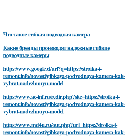
Что такое гибкая подводная камера
Какие бренды производят надежные гибкие
подводные камеры
https://www.google.cl/url?q=https://stroika-i-
remont.info/novosti/gibkaya-podvodnaya-kamera-kak-
vybrat-nadezhnuyu-model
https://www.ae-inf.ru/redir.php?site=https://stroika-i-
remont.info/novosti/gibkaya-podvodnaya-kamera-kak-
vybrat-nadezhnuyu-model
https://www.md4u.ru/out.php?url=https://stroika-i-
remont.info/novosti/gibkaya-podvodnaya-kamera-kak-