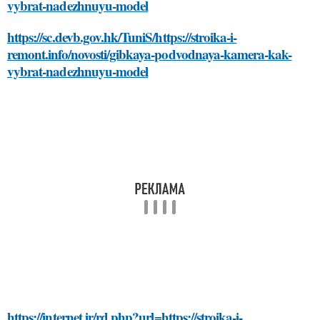
vybrat-nadezhnuyu-model
https://sc.devb.gov.hk/TuniS/https://stroika-i-
remont.info/novosti/gibkaya-podvodnaya-kamera-kak-
vybrat-nadezhnuyu-model
https://internet.ir/rd.php?url=https://stroika-i-