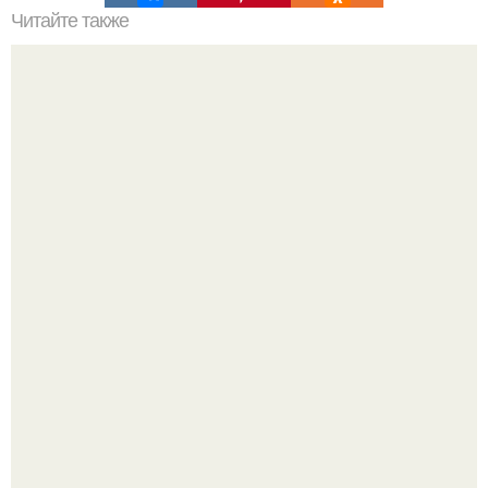
Читайте также
Происхождение коронавируса: история его появления в
Китае
Ольга Дроздова поделилась очень личной историей, о
которой раньше почти не говорила.