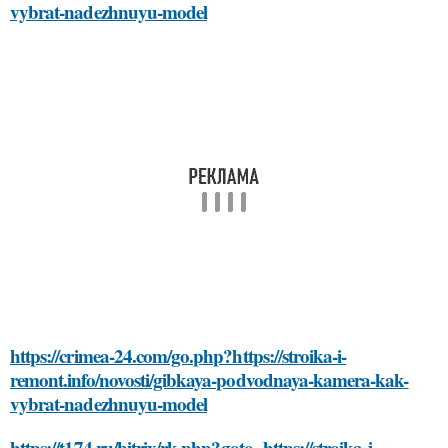
vybrat-nadezhnuyu-model
https://crimea-24.com/go.php?https://stroika-i-
remont.info/novosti/gibkaya-podvodnaya-kamera-kak-
vybrat-nadezhnuyu-model
https://t174.ru/bitrix/rk.php?goto=https://stroika-i-