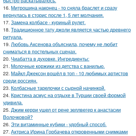
быстро раскатывалось.
16.
Митрошина наконец - то сняла браслет и сразу
вернулась в сторис после 1, 5 лет молчания.
17.
Замена колбасе - куриный рулет.
18.
Традиционное тату джоли является частью древнего
ритуала.
19.
Любовь Аксенова объяснила, почему не любит
сниматься в постельных сценах.
20.
Чиабатта в духовке. Ингредиенты:
21.
Молочные коржики из детства с ванилью.
22.
Майкл Джексон вошёл в топ - 10 любимых артистов
среди россиян.
23.
Колбасные тарелочки с сырной начинкой.
24.
Кристина асмус на отдыхе в Турции своей формой
удивила.
25.
Джим керри ушел от рене зеллвегер к анастасии
Волочковой?
26.
Эти витаминные кубики - удобный способ.
27.
Актриса Ирина Горбачева откровенными снимками