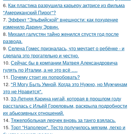
6.
Как пластика разрушила карьеру актрисе из фильма
"Американский Пирог"?
7.
Эффект "Эльфийской" внешности: как похудение
изменило Дарину Эрвин.
8.
Михаил галустян тайно женился спустя год после
развода.
9.
Селена Гомес призналась, что мечтает о ребёнке - и
сделала это трогательно и честно.
10.
Сейчас бы в компании Матвея Александровича
гулять по Италии, а не это всё ….
11.
Почему стоит их попробовать?
12.
"Я Могу Быть Умной, Когда это Нужно, но Мужчинам
это не Нравится".
13.
33-Летняя Карина нигай, которая в прошлом году
рассталась с Ильёй Гореловым, раскрыла подробности
их абьюзивных отношений.
14.
Тяжелобольная лерчек вновь за танго взялась.
15.
Торт "Наполеон". Тесто получилось мягким, легко и