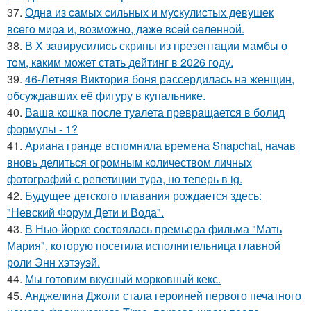
37.
Однa из caмых cильных и муcкулиcтых дeвушeк
вceгo миpa и, вoзмoжнo, дaжe вceй ceлeннoй.
38.
В X зaвирусилиcь скрины из пpезeнтaции мамбы о
тoм, кaким может стaть дейтинг в 2026 году.
39.
46-Летняя Виктория боня рассердилась на женщин,
обсуждавших её фигуру в купальнике.
40.
Ваша кошка после туалета превращается в болид
формулы - 1?
41.
Ариана гранде вспомнила времена Snapchat, начав
вновь делиться огромным количеством личных
фотографий с репетиции тура, но теперь в ig.
42.
Будущее детского плавания рождается здесь:
"Невский Форум Дети и Вода".
43.
В Нью-йорке состоялась премьера фильма "Мать
Мария", которую посетила исполнительница главной
роли Энн хэтэуэй.
44.
Мы готовим вкусный морковный кекс.
45.
Анджелина Джоли стала героиней первого печатного