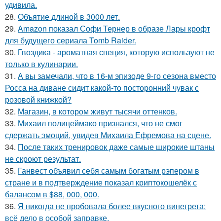
удивила.
28.
Объятие длиной в 3000 лет.
29.
Amazon показал Софи Тернер в образе Лары крофт
для будущего сериала Tomb Raider.
30.
Гвоздика - ароматная специя, которую используют не
только в кулинарии.
31.
А вы замечали, что в 16-м эпизоде 9-го сезона вместо
Росса на диване сидит какой-то посторонний чувак с
розовой книжкой?
32.
Магазин, в котором живут тысячи оттенков.
33.
Михаил полицеймако признался, что не смог
сдержать эмоций, увидев Михаила Ефремова на сцене.
34.
После таких тренировок даже самые широкие штаны
не скроют результат.
35.
Ганвест объявил себя самым богатым рэпером в
стране и в подтверждение показал криптокошелёк с
балансом в $88, 000, 000.
36.
Я никогда не пробовала более вкусного винегрета:
всё дело в особой заправке.