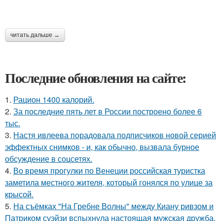
читать дальше →
Последние обновления на сайте:
1.
Рацион 1400 калорий.
2.
За последние пять лет в России построено более 6
тыс.
3.
Настя ивлеева порадовала подписчиков новой серией
эффектных снимков - и, как обычно, вызвала бурное
обсуждение в соцсетях.
4.
Во время прогулки по Венеции российская туристка
заметила местного жителя, который гонялся по улице за
крысой.
5.
На съёмках "На Гребне Волны" между Киану ривзом и
Патриком суэйзи вспыхнула настоящая мужская дружба.