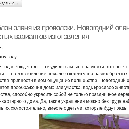
ь дальше →
лон оленя из проволоки. Новогодний олен
стых вариантов изготовления
н.
ому году
 год и Рождество — те удивительные праздники, которые 
ги — на изготовление немалого количества разнообразных 
ства привнести в дом ощущение волшебства. Новогодний 
нтов преображения дома или участка, ведь красивое живо
ства, способно украсить собой не только праздничное дерев
квартирного дома. Да, такие украшения можно без труда на
ть их самостоятельно, вместе с детьми, которые будут рад