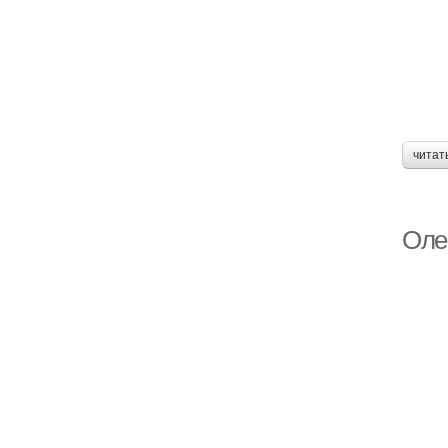
читат
Олен