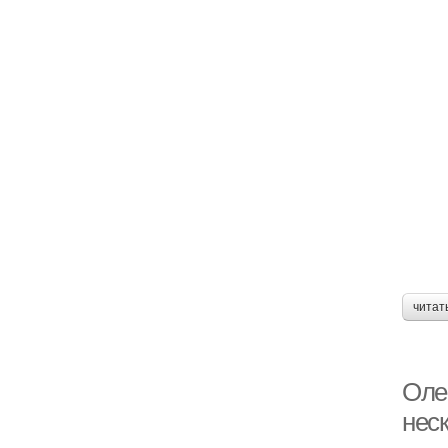
читат
Оле
нес