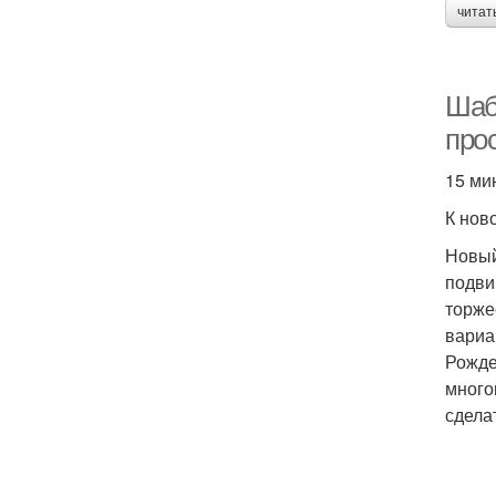
читат
Шаб
про
15 ми
К нов
Новый
подви
торже
вариа
Рожде
много
сдела