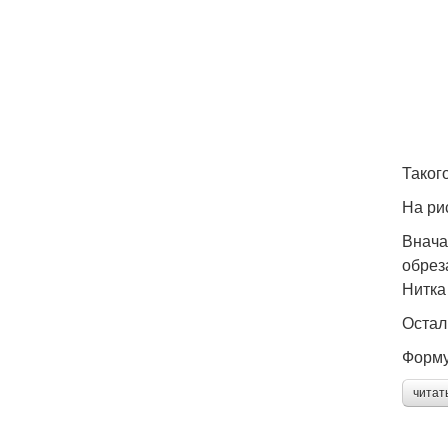
Таког
На ри
Внача
обрез
Нитка
Остал
Форму
читат