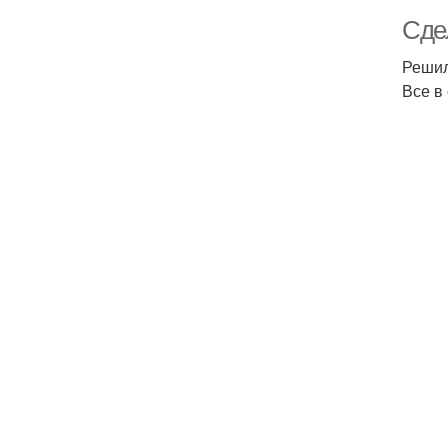
Сде
Решил
Все в