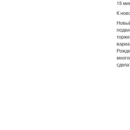
15 ми
К нов
Новый
подви
торже
вариа
Рожде
много
сдела