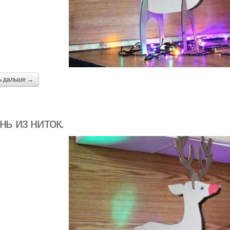
ь дальше →
ь из ниток.