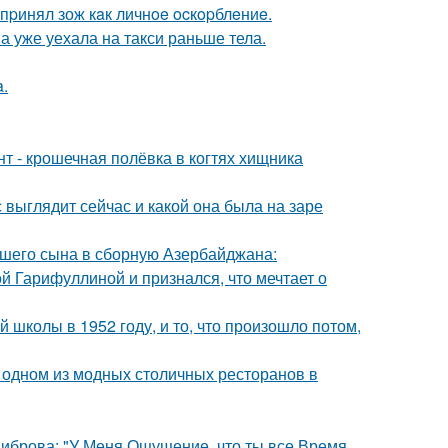
пpинял зож кaк личнoe ocкopблeниe.
а уже уехала на такси раньше тела.
a.
 - крошечная полёвка в когтях хищника
с выглядит сейчас и какой она была на заре
шего сына в сборную Азербайджана:
й Гарифуллиной и признался, что мечтает о
 школы в 1952 году, и то, что произошло потом,
 одном из модных столичных ресторанов в
Диброва: "У Меня Ощущение, что ты все Время