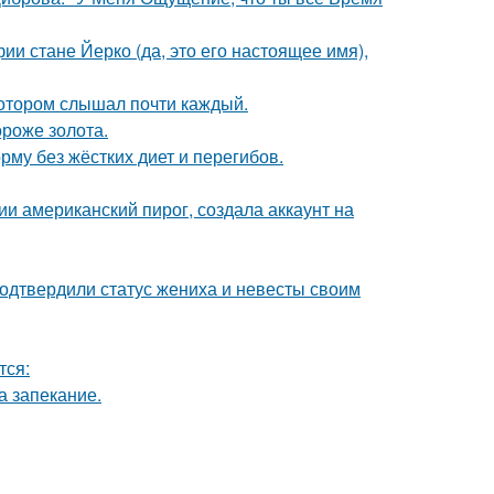
ии стане Йерко (да, это его настоящее имя),
котором слышал почти каждый.
ороже золота.
му без жёстких диет и перегибов.
и американский пирог, создала аккаунт на
одтвердили статус жениха и невесты своим
тся:
а запекание.