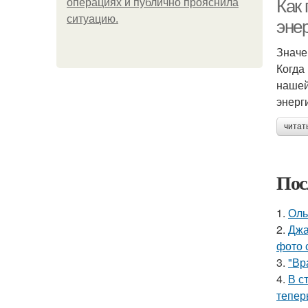
Как
операциях и публично прояснила
ситуацию.
эне
Значе
Когда
нашей
энерг
читат
Пос
1.
Оль
2.
Джа
фото 
3.
"Вр
4.
В с
тепер