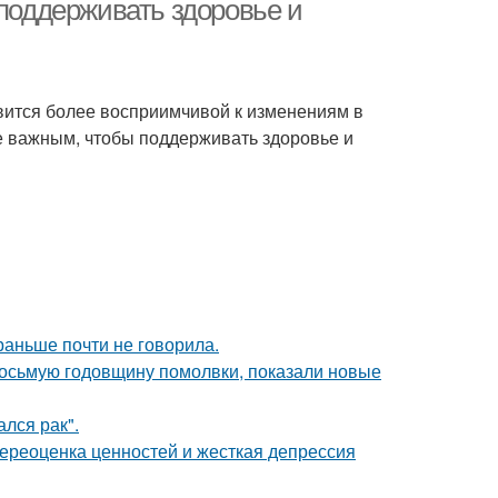
 поддерживать здоровье и
вится более восприимчивой к изменениям в
е важным, чтобы поддерживать здоровье и
раньше почти не говорила.
восьмую годовщину помолвки, показали новые
лся рак".
ереоценка ценностей и жесткая депрессия