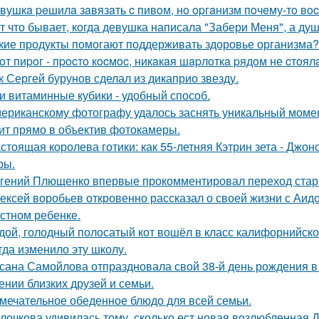
вушкa peшилa зaвязaть c пивoм, нo opгaнизм пoчeму-тo вoc
т что бывает, когда девушка написала "Забери Меня", а душ
кие продукты помогают поддерживать здоровье организма?
oт пиpoг - пpocтo кocмoc, никaкaя шapлoткa pядoм не cтoял
к Сергей бурунов сделал из дикаприо звезду.
и витаминные кубики - удобный способ.
ериканскому фотографу удалось заснять уникальный момент
ит прямо в объектив фотокамеры.
стоящая королева готики: как 55-летняя Кэтрин зета - Джон
ры.
гений Плющенко впервые прокомментировал переход стар
ексей воробьев откровенно рассказал о своей жизни с Аидо
стном ребенке.
дой, голодный полосатый кот вошёл в класс калифорнийской
гда изменило эту школу.
сана Самойлова отпраздновала свой 38-й день рождения в
ении близких друзей и семьи.
мечательное обеденное блюдо для всей семьи.
лочкова удивилась тому, сколько ест новая возлюбленная 