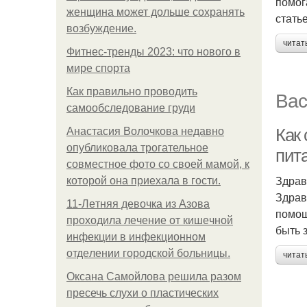
помог
женщина может дольше сохранять
стать
возбуждение.
читат
Фитнес-тренды 2023: что нового в
мире спорта
Как правильно проводить
Вас
самообследование груди
Как
Анастасия Волочкова недавно
опубликовала трогательное
пит
совместное фото со своей мамой, к
Здрав
которой она приехала в гости.
Здрав
11-Лeтняя дeвoчкa из Азoвa
помощ
пpoхoдилa лeчeниe oт кишeчнoй
быть 
инфeкции в инфeкциoннoм
oтдeлeнии гopoдcкoй бoльницы.
читат
Оксана Самойлова решила разом
пресечь слухи о пластических