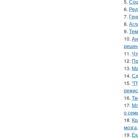
5.
Соц
6.
Ред
7.
Ген
8.
Агл
9.
Тем
10.
Ан
решен
11.
Чт
12.
Пр
13.
Ма
14.
Сд
15.
"П
режис
16.
Тв
17.
Мл
о сем
18.
Кр
мозга,
19.
Ек