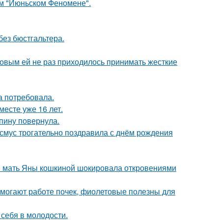
ом "Июньском Феномене".
без бюстгальтера.
ковым ей не раз приходилось принимать жесткие
а потребовала.
месте уже 16 лет.
спину повернула.
асмус трогательно поздравила с днём рождения
у: мать Яны кошкиной шокировала откровениями
могают работе почек, фиолетовые полезны для
 себя в молодости.