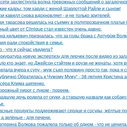
сети захлестнула волна тревожных сообщений о загадочн
кие кадры: том харди с женой Шарлоттой Райли и сыном!
ри кавилл снова вдохновляет - и не только зрителей.
ая тарасова решилась на съемку в полупрозрачном платье 
ный цвет от Clinique стал известен очень давно.
на хилькевич призналась, что за годы брака с Артуром Вол
ия ради спокойствия в семье.
о - что я сейчас увидела?
окуратура новую экспертизу для лерчек после видео из зал
ло кто знает, но Джейсон стэйтем и роузи не женаты, хотя в
елала вчера к супу - муж съел половину просто так, пока я 
ублично Обратилась к Чужому Мужу" - 38-летняя Кристина 
сёра Клима шипенко.
орожный пирог с луком - пореем.
адшую дочь родила от скуки, а старшую назвали как собак
ье.
асные продукты поддерживают сердце и сосуды, жёлтые по
 а зелёные - для печени.
атерина Волкова пожалела только об одном - что не ценила