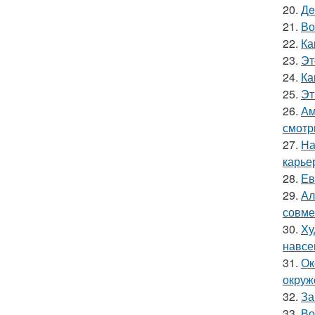
20.
Дe
21.
Во
22.
Ка
23.
Эт
24.
Ка
25.
Эт
26.
Ам
смотр
27.
На
карье
28.
Ев
29.
Ал
совме
30.
Ху
навсе
31.
Ок
окруж
32.
За
33.
Во