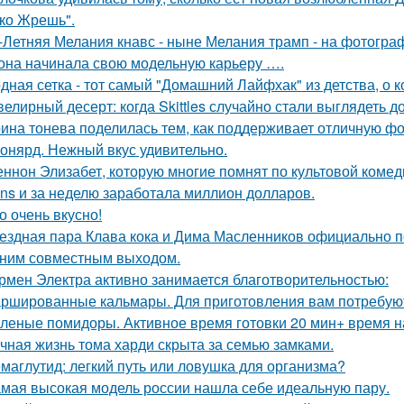
ко Жрешь".
-Летняя Мелания кнавс - ныне Мелания трамп - на фотограф
 она начинала свою модельную карьеру ….
дная сетка - тот самый "Домашний Лайфхак" из детства, о 
елирный десерт: когда Skittles случайно стали выглядеть д
ина тонева поделилась тем, как поддерживает отличную фор
онярд. Нежный вкус удивительно.
ннон Элизабет, которую многие помнят по культовой комеди
ans и за неделю заработала миллион долларов.
о очень вкусно!
ездная пара Клава кока и Дима Масленников официально п
ним совместным выходом.
рмен Электра активно занимается благотворительностью:
ршированные кальмары. Для приготовления вам потребую
леные помидоры. Активное время готовки 20 мин+ время н
чная жизнь тома харди скрыта за семью замками.
маглутид: легкий путь или ловушка для организма?
мая высокая модель россии нашла себе идеальную пару.