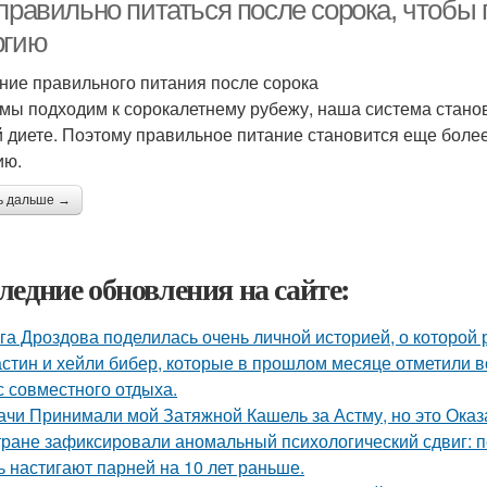
 правильно питаться после сорока, чтобы
ргию
ние правильного питания после сорока
 мы подходим к сорокалетнему рубежу, наша система стано
 диете. Поэтому правильное питание становится еще боле
ию.
ь дальше →
ледние обновления на сайте:
га Дроздова поделилась очень личной историей, о которой 
стин и хейли бибер, которые в прошлом месяце отметили 
с совместного отдыха.
ачи Принимали мой Затяжной Кашель за Астму, но это Оказа
тране зафиксировали аномальный психологический сдвиг: п
ь настигают парней на 10 лет раньше.