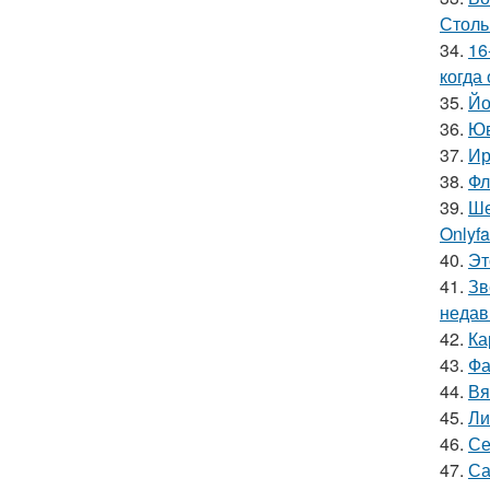
Столь
34.
16
когда
35.
Йо
36.
Юв
37.
Ир
38.
Фл
39.
Ше
Onlyf
40.
Эт
41.
Зв
недав
42.
Ка
43.
Фа
44.
Вя
45.
Ли
46.
Се
47.
Са