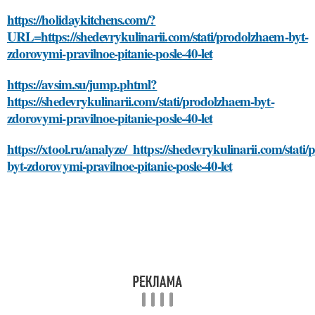
https://holidaykitchens.com/?
URL=https://shedevrykulinarii.com/stati/prodolzhaem-byt-
zdorovymi-pravilnoe-pitanie-posle-40-let
https://avsim.su/jump.phtml?
https://shedevrykulinarii.com/stati/prodolzhaem-byt-
zdorovymi-pravilnoe-pitanie-posle-40-let
https://xtool.ru/analyze/_https://shedevrykulinarii.com/stati
byt-zdorovymi-pravilnoe-pitanie-posle-40-let