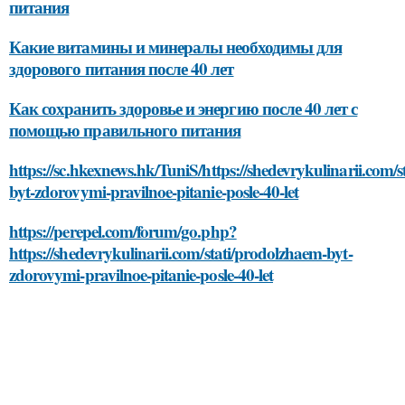
питания
Какие витамины и минералы необходимы для
здорового питания после 40 лет
Как сохранить здоровье и энергию после 40 лет с
помощью правильного питания
https://sc.hkexnews.hk/TuniS/https://shedevrykulinarii.com/
byt-zdorovymi-pravilnoe-pitanie-posle-40-let
https://perepel.com/forum/go.php?
https://shedevrykulinarii.com/stati/prodolzhaem-byt-
zdorovymi-pravilnoe-pitanie-posle-40-let