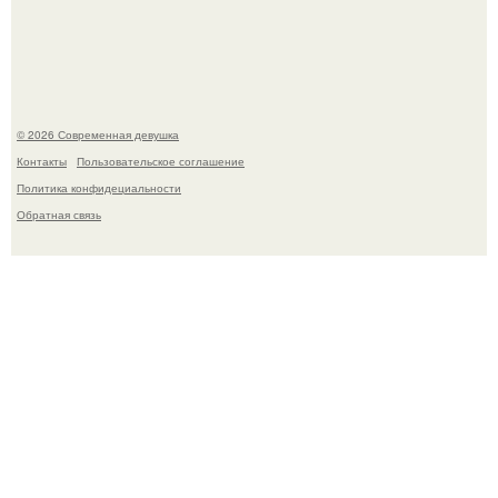
У юли Гаврилиной снова случился конфликт с комиком
Ильей Соболевым.
© 2026 Современная девушка
Контакты
Пользовательское соглашение
Политика конфидециальности
Обратная связь