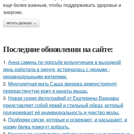
еще более важным, чтобы поддерживать здоровье и
энергию.
читать дальше →
Последние обновления на сайте:
1.
Анна саминь по просьбе кольчугинцев в выходной
день работала в округе, встречалась с людьми -
неравнодушными жителями.
2.
Многодетная мать Саша зверева демонстрирует
перерастянутую кожу и канаты мышц.
3.
Новая серия фотографий от Екатерины Варнавы
представляет собой яркий и стильный образ, который
подчеркивает её индивидуальность и чувство моды.
4.
Подборки смузи, которые и освежают, и насыщают, и
норму белка помогут добрать.
5.
Красота по наследству: звёздные мамы и их взрослые