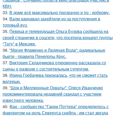
КВН.
33.
В доме всё максимально прозрачно и по - доброму.
34.
Валю карнавал захейтили из-за поступления в
топовый вуз.
35.
Певица и телеведущая Ольга Бузова сообщила на
своей страничке в соцсети, что посетила концерт группы
"Тату" в Мексике.
36.
"Магия Фламенко и Ледяная Вода": радикальные
бьюти - правила Пенелопы Крус.
37.
Виктория Складчикова откровенно рассказала со
сцены о разводе с состоятельным супругом.
38.
Ирина Горбачева призналась, что не сможет стать
матерью.
39.
"Шок и Миллионные Охваты": Олеся Иванченко
прокомментировала недавний скандал с участием
известного человека.
40.
Фан - сообщество "Гарри Поттера" определилось с
фаворитом на роль Северуса снейпа - им стал звезда