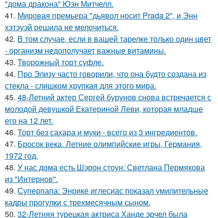
"дома дракона" Юэн Митчелл.
41.
Мировая премьера "дьявол носит Prada 2", и Энн
хэтэуэй решила не мелочиться.
42.
В том случае, если в вашей тарелке только один цвет
- организм недополучает важные витамины.
43.
Творожный торт суфле.
44.
Про Элизу часто говорили, что она будто создана из
стекла - слишком хрупкая для этого мира.
45.
48-Летний актер Сергей бурунов снова встречается с
молодой девушкой Екатериной Леви, которая младше
его на 12 лет.
46.
Торт без сахара и муки - всего из 3 ингредиентов.
47.
Бросок века. Летние олимпийские игры, Германия,
1972 год.
48.
У нас дома есть Шэрон стоун: Светлана Пермякова
из "Интернов".
49.
Суперпапа: Энрике иглесиас показал умилительные
кадры прогулки с трехмесячным сыном.
50.
32-Летняя турецкая актриса Ханде эрчел была