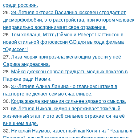
среди россиян.
25.
24-Летняя актриса Василина юсковец страдает от
дисморфофобии, это расстройства, при котором человек
неправильно воспринимает свое отражение.
26.
Том холланд, Мэтт Дэймон и Роберт Паттинсон в
новой стильной фотосессии GQ для выхода фильма
"Одиссея"!
27.
Лиза моряк пригрозила желающим увести у неё
Сарика андреасяна.
28.
Майкл джексон сорвал тридцать модных показов в
Париже ради Наоми.
29.
37-Летняя Алина Ланина - о главном: штамп в
паспорте не делает семью счастливее.
30.
Когда жажда внимания сильнее здравого смысла.
31.
58-Летняя Николь кидман переживает тяжёлый
жизненный этап, и это всё сильнее отражается на её
внешнем виде.
32.
Николай Наумов, известный как Колян из "Реальных
Пацанов", случайно попал в кино благодаря участию в