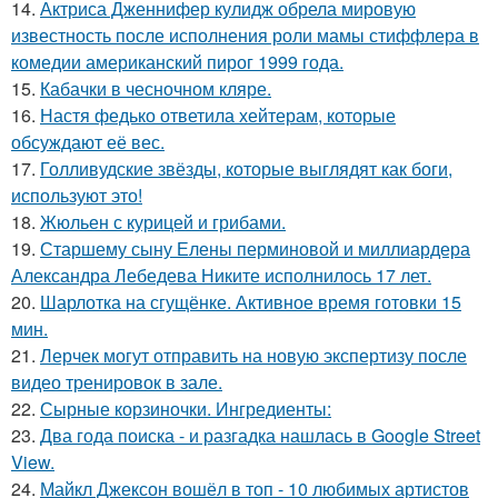
14.
Актриса Дженнифер кулидж обрела мировую
известность после исполнения роли мамы стиффлера в
комедии американский пирог 1999 года.
15.
Кабачки в чесночном кляре.
16.
Настя федько ответила хейтерам, которые
обсуждают её вес.
17.
Голливудские звёзды, которые выглядят как боги,
используют это!
18.
Жюльен с курицей и грибами.
19.
Старшему сыну Елены перминовой и миллиардера
Александра Лебедева Никите исполнилось 17 лет.
20.
Шарлотка на сгущёнке. Активное время готовки 15
мин.
21.
Лерчек могут отправить на новую экспертизу после
видео тренировок в зале.
22.
Сырные корзиночки. Ингредиенты:
23.
Два года поиска - и разгадка нашлась в Google Street
View.
24.
Майкл Джексон вошёл в топ - 10 любимых артистов