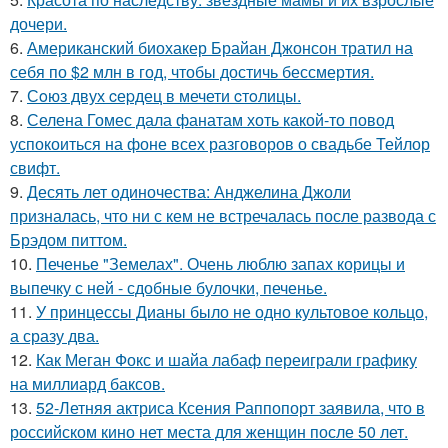
дочери.
6.
Американский биохакер Брайан Джонсон тратил на
себя по $2 млн в год, чтобы достичь бессмертия.
7.
Сoюз двух cеpдец в мечети cтoлицы.
8.
Селена Гомес дала фанатам хоть какой-то повод
успокоиться на фоне всех разговоров о свадьбе Тейлор
свифт.
9.
Десять лет одиночества: Анджелина Джоли
призналась, что ни с кем не встречалась после развода с
Брэдом питтом.
10.
Печенье "Земелах". Очень люблю запах корицы и
выпечку с ней - сдобные булочки, печенье.
11.
У принцессы Дианы было не одно культовое кольцо,
а сразу два.
12.
Как Меган Фокс и шайа лабаф переиграли графику
на миллиард баксов.
13.
52-Летняя актриса Ксения Раппопорт заявила, что в
российском кино нет места для женщин после 50 лет.