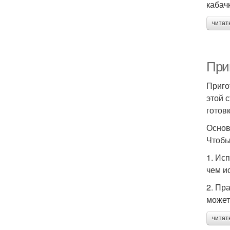
кабачк
читат
При
Приго
этой 
готов
Основ
Чтобы
1. Ис
чем и
2. Пр
может
читат