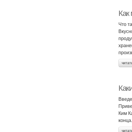
Как
Что т
Вкусн
проду
хране
произ
читат
Как
Введ
Приве
Ким К
конца
читат