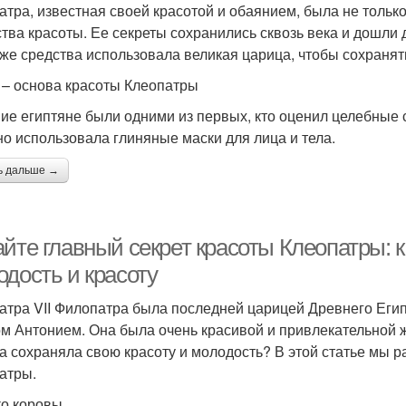
атра, известная своей красотой и обаянием, была не тольк
ства красоты. Ее секреты сохранились сквозь века и дошли 
 же средства использовала великая царица, чтобы сохранят
 – основа красоты Клеопатры
ие египтяне были одними из первых, кто оценил целебные с
но использовала глиняные маски для лица и тела.
ь дальше →
айте главный секрет красоты Клеопатры: 
одость и красоту
атра VII Филопатра была последней царицей Древнего Еги
м Антонием. Она была очень красивой и привлекательной ж
на сохраняла свою красоту и молодость? В этой статье мы 
атры.
о коровы