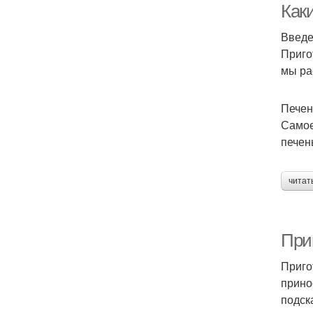
Как
Введ
Приго
мы ра
Печен
Самое
печен
читат
При
Приго
прино
подск