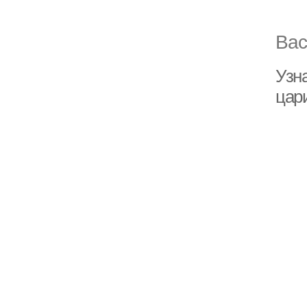
Вас
Узна
цар