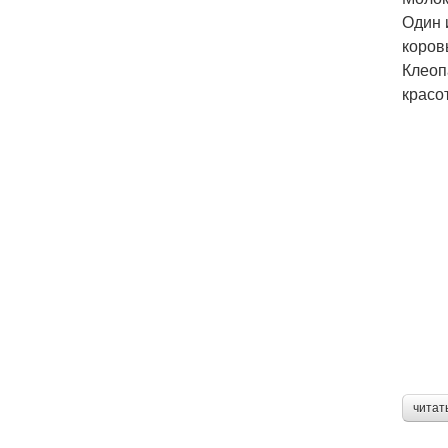
Один 
коров
Клеоп
красот
читат