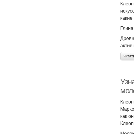
Клеоп
искус
какие
Глина
Древн
актив
читат
Узн
мол
Клеоп
Марко
как о
Клеоп
Молок