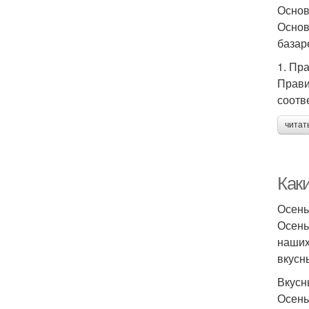
Основ
Основ
базар
1. Пр
Прави
соотв
читат
Как
Осень
Осень
наших
вкусн
Вкусн
Осень