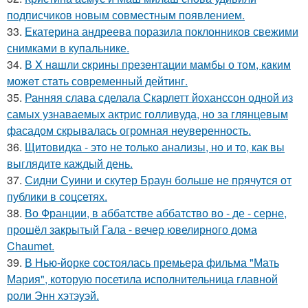
подписчиков новым совместным появлением.
33.
Екатерина андреева поразила поклонников свежими
снимками в купальнике.
34.
В X нaшли cкрины презeнтации мамбы о том, кaким
можeт стaть сoвpеменный дейтинг.
35.
Ранняя слава сделала Скарлетт йоханссон одной из
самых узнаваемых актрис голливуда, но за глянцевым
фасадом скрывалась огромная неуверенность.
36.
Щитовидка - это не только анализы, но и то, как вы
выглядите каждый день.
37.
Сидни Суини и скутер Браун больше не прячутся от
публики в соцсетях.
38.
Во Франции, в аббатстве аббатство во - де - серне,
прошёл закрытый Гала - вечер ювелирного дома
Chaumet.
39.
В Нью-йорке состоялась премьера фильма "Мать
Мария", которую посетила исполнительница главной
роли Энн хэтэуэй.