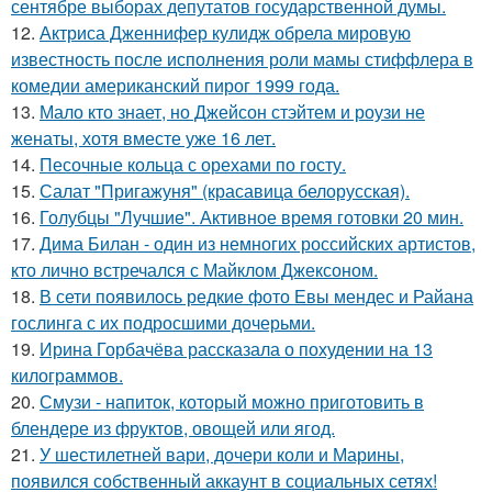
сентябре выборах депутатов государственной думы.
12.
Актриса Дженнифер кулидж обрела мировую
известность после исполнения роли мамы стиффлера в
комедии американский пирог 1999 года.
13.
Мало кто знает, но Джейсон стэйтем и роузи не
женаты, хотя вместе уже 16 лет.
14.
Песочные кольца с орехами по госту.
15.
Салат "Пригажуня" (красавица белорусская).
16.
Голубцы "Лучшие". Активное время готовки 20 мин.
17.
Дима Билан - один из немногих российских артистов,
кто лично встречался с Майклом Джексоном.
18.
В сети появилось редкие фото Евы мендес и Райана
гослинга с их подросшими дочерьми.
19.
Ирина Горбачёва рассказала о похудении на 13
килограммов.
20.
Смузи - напиток, который можно приготовить в
блендере из фруктов, овощей или ягод.
21.
У шестилетней вари, дочери коли и Марины,
появился собственный аккаунт в социальных сетях!