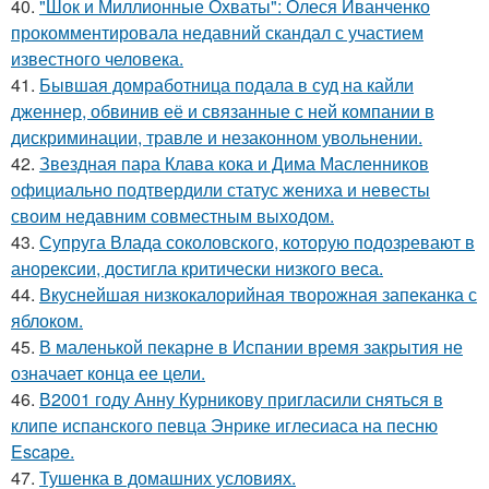
40.
"Шок и Миллионные Охваты": Олеся Иванченко
прокомментировала недавний скандал с участием
известного человека.
41.
Бывшая домработница подала в суд на кайли
дженнер, обвинив её и связанные с ней компании в
дискриминации, травле и незаконном увольнении.
42.
Звездная пара Клава кока и Дима Масленников
официально подтвердили статус жениха и невесты
своим недавним совместным выходом.
43.
Супруга Влада соколовского, которую подозревают в
анорексии, достигла критически низкого веса.
44.
Вкуснейшая низкокалорийная творожная запеканка с
яблоком.
45.
В маленькой пекарне в Испании время закрытия не
означает конца ее цели.
46.
В2001 году Анну Курникову пригласили сняться в
клипе испанского певца Энрике иглесиаса на песню
Escape.
47.
Тушенка в домашних условиях.