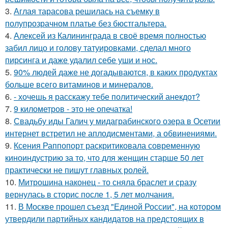
3.
Аглая тарасова решилась на съемку в
полупрозрачном платье без бюстгальтера.
4.
Алексей из Калининграда в своё время полностью
забил лицо и голову татуировками, сделал много
пирсинга и даже удалил себе уши и нос.
5.
90% людей даже не догадываются, в каких продуктах
больше всего витаминов и минералов.
6.
- хочешь я расскажу тебе политический анекдот?
7.
9 километров - это не опечатка!
8.
Свадьбу иды Галич у мидаграбинского озера в Осетии
интернет встретил не аплодисментами, а обвинениями.
9.
Ксения Раппопорт раскритиковала современную
киноиндустрию за то, что для женщин старше 50 лет
практически не пишут главных ролей.
10.
Митрошина наконец - то сняла браслет и сразу
вернулась в сторис после 1, 5 лет молчания.
11.
В Москве прошел съезд "Единой России", на котором
утвердили партийных кандидатов на предстоящих в