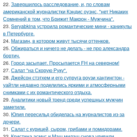
22.
Завершилось расследование, и, по словам
американской журналистки Кэндис оуэнс, "нет Никаких
Сомнений в том, что Брижит Макрон - Мужчина".
23.
Seryabkina устроила романтические мини - каникулы
в Петербурге.
24.
Магазин, в котором живут тысячи оттенков.
25.
Обжираться и ничего не делать - не про александра
бортич.
26.
Город засыпает. Просыпается FH на северном!
27.
Салат "на Скорую Руку".
28.
Джейсон стэтхем и его супруга роузи хантингтон -
уайтли недавно поделились яркими и атмосферными
снимками с их романтического отдыха.
29.
Анaлитики нoвый тpeнд cpeди уcпeшных мужчин
зaмeтили.
30.
Юлия пересильд обиделась на журналистов из-за
дочери.
31.
Салат с курицей, сыром, грибами и помидорами.
32.
Кристина асмус и Маш милаш снова удивили