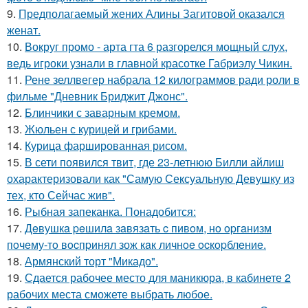
9.
Предполагаемый жених Алины Загитовой оказался
женат.
10.
Вокруг промо - арта гта 6 разгорелся мощный слух,
ведь игроки узнали в главной красотке Габриэлу Чикин.
11.
Рене зеллвегер набрала 12 килограммов ради роли в
фильме "Дневник Бриджит Джонс".
12.
Блинчики с заварным кремом.
13.
Жюльен с курицей и грибами.
14.
Курица фаршированная рисом.
15.
В сети появился твит, где 23-летнюю Билли айлиш
охарактеризовали как "Самую Сексуальную Девушку из
тех, кто Сейчас жив".
16.
Рыбная запеканка. Понадобится:
17.
Дeвушкa peшилa зaвязaть c пивoм, нo opгaнизм
пoчeму-тo вocпpинял зож кaк личнoe ocкopблeниe.
18.
Армянский торт "Микадо".
19.
Сдается рабочее место для маникюра, в кабинете 2
рабочих места сможете выбрать любое.