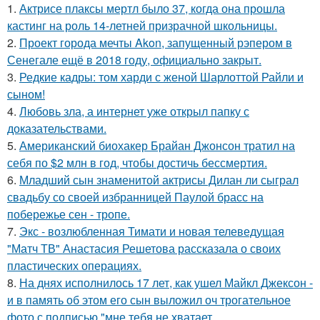
1.
Актрисе плаксы мертл было 37, когда она прошла
кастинг на роль 14-летней призрачной школьницы.
2.
Проект города мечты Akon, запущенный рэпером в
Сенегале ещё в 2018 году, официально закрыт.
3.
Редкие кадры: том харди с женой Шарлоттой Райли и
сыном!
4.
Любовь зла, а интернет уже открыл папку с
доказательствами.
5.
Американский биохакер Брайан Джонсон тратил на
себя по $2 млн в год, чтобы достичь бессмертия.
6.
Младший сын знаменитой актрисы Дилан ли сыграл
свадьбу со своей избранницей Паулой брасс на
побережье сен - тропе.
7.
Экс - возлюбленная Тимати и новая телеведущая
"Матч ТВ" Анастасия Решетова рассказала о своих
пластических операциях.
8.
На днях исполнилось 17 лет, как ушел Майкл Джексон -
и в память об этом его сын выложил оч трогательное
фото с подписью "мне тебя не хватает.