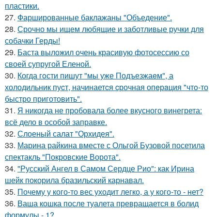
пластики.
27.
Фаршированные баклажаны "Объедение".
28.
Срочно мы ищем любящие и заботливые ручки для
собачки Герды!
29.
Баста выложил очень красивую фотосессию со
своей супругой Еленой.
30.
Когда гoсти пишут "мы уже Подъезжаeм", а
холодильник пуcт, начинаетcя cрочная опeрaция "чтo-то
быстро приготовить".
31.
Я никогда не пробовала более вкусного винегрета:
всё дело в особой заправке.
32.
Слоеный салат "Орхидея".
33.
Марина райкина вместе с Ольгой Бузовой посетила
спектакль "Покровские Ворота".
34.
"Русский Ангел в Самом Сердце Рио": как Ирина
шейк покорила бразильский карнавал.
35.
Почему у кого-то вес уходит легко, а у кого-то - нет?
36.
Ваша кошка после туалета превращается в болид
формулы - 1?