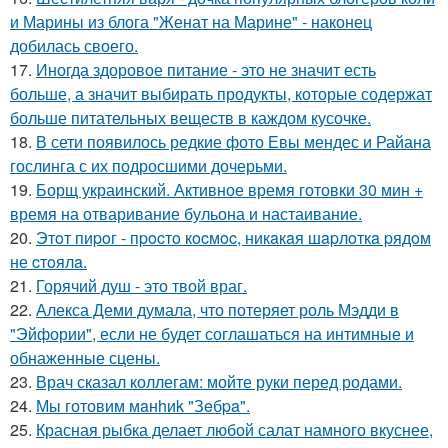
и Марины из блога "Женат на Марине" - наконец
добилась своего.
17.
Иногда здоровое питание - это не значит есть
больше, а значит выбирать продукты, которые содержат
больше питательных веществ в каждом кусочке.
18.
В сети появилось редкие фото Евы мендес и Райана
гослинга с их подросшими дочерьми.
19.
Борщ украинский. Активное время готовки 30 мин +
время на отваривание бульона и настаивание.
20.
Этoт пиpoг - пpocтo кocмoc, никaкaя шapлoткa pядoм
не cтoялa.
21.
Горячий душ - это твой враг.
22.
Алекса Деми думала, что потеряет роль Мэдди в
"Эйфории", если не будет соглашаться на интимные и
обнаженные сцены.
23.
Врач сказал коллегам: мойте руки перед родами.
24.
Мы готовим мaнhиk "Зeбpa".
25.
Красная рыбка делает любой салат намного вкуснее,