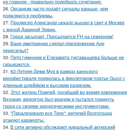
но главное - правильно подобрать сочетания.
26.
Организм часто подаёт сигналы раньше, чем
появляются проблемы.
27.
Продюсер Александр цекало вышел в свет в Москве
с женой Дариной Эрвин.
28.
Город засыпает. Просыпается FH на северном!
29.
Ваня дмитриенко сделал предложение Ане
пересильд?
30.
Петр гуменник и Елизавета туктамышева больше не
скрываются.
31.
63-Летняя Деми Мур в рамках каннского
кинофестиваля появилась в фиолетовом платье Gucci с
длинным шлейфом и высоким разрезом.
32.
Этот житель Помпей, погибший во время извержения
Везувия, вероятно был врачом и пытался покинуть
город со своими хирургическими инструментами.
33.
"Пapализовало все Тело": жителей Волгограда
атакуют каракурты.
34.
В сети активно обсуждают идеальный актерский