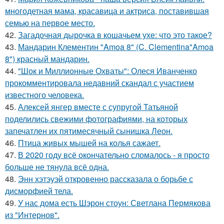
многодетная мама, красавица и актриса, поставившая
семью на первое место.
42.
Загадочная дырочка в кошачьем ухе: что это такое?
43.
Мандарин Клементин "Amoa 8" (C. Clementina"Amoa
8") красный мандарин.
44.
"Шок и Миллионные Охваты": Олеся Иванченко
прокомментировала недавний скандал с участием
известного человека.
45.
Алексей янгер вместе с супругой Татьяной
поделились свежими фотографиями, на которых
запечатлен их пятимесячный сынишка Леон.
46.
Птица живых мышей на колья сажает.
47.
В 2020 году всё окончательно сломалось - я просто
больше не тянула всё одна.
48.
Энн хэтэуэй откровенно рассказала о борьбе с
дисморфией тела.
49.
У нас дома есть Шэрон стоун: Светлана Пермякова
из "Интернов".