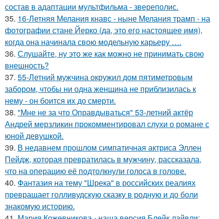
состав в адаптации мультфильма - звереполис.
35.
16-Летняя Мелания кнавс - ныне Мелания трамп - на
фотографии стане Йерко (да, это его настоящее имя),
когда она начинала свою модельную карьеру ….
36.
Слушайте, ну это же как можно не принимать свою
внешность?
37.
55-Летний мужчина окружил дом пятиметровым
забором, чтобы ни одна женщина не приблизилась к
нему - он боится их до смерти.
38.
"Мне не за что Оправдываться" 53-летний актёр
Андрей мерзликин прокомментировал слухи о романе с
юной девушкой.
39.
В недавнем прошлом симпатичная актриса Эллен
Пейдж, которая превратилась в мужчину, рассказала,
что на операцию её подтолкнули голоса в голове.
40.
Фантазия на тему "Шрека" в российских реалиях
превращает голливудскую сказку в родную и до боли
знакомую историю.
41.
Мария Кожевникова - наша версия Блейк лайвли: