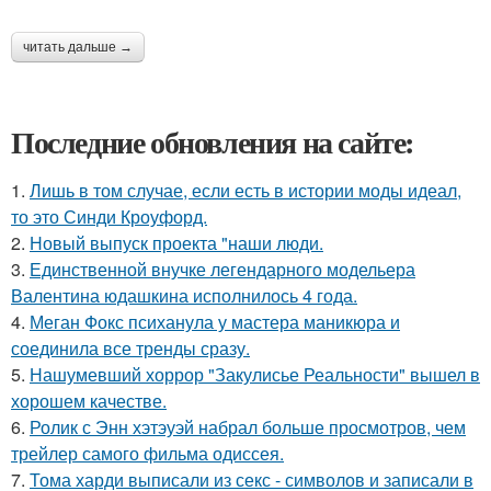
читать дальше →
Последние обновления на сайте:
1.
Лишь в том случае, если есть в истории моды идеал,
то это Синди Кроуфорд.
2.
Новый выпуск проекта "наши люди.
3.
Единственной внучке легендарного модельера
Валентина юдашкина исполнилось 4 года.
4.
Меган Фокс психанула у мастера маникюра и
соединила все тренды сразу.
5.
Нашумевший хоррор "Закулисье Реальности" вышел в
хорошем качестве.
6.
Ролик с Энн хэтэуэй набрал больше просмотров, чем
трейлер самого фильма одиссея.
7.
Тома харди выписали из секс - символов и записали в