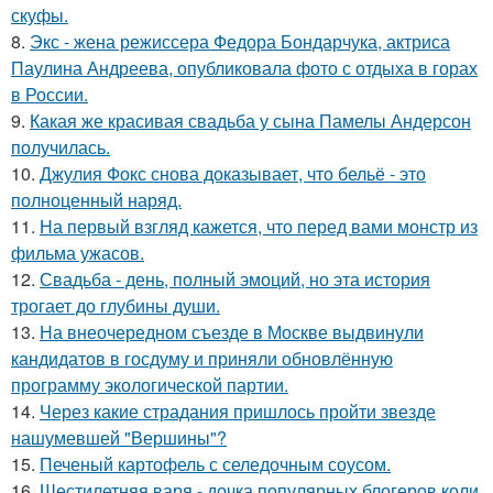
скуфы.
8.
Экс - жена режиссера Федора Бондарчука, актриса
Паулина Андреева, опубликовала фото с отдыха в горах
в России.
9.
Какая же красивая свадьба у сына Памелы Андерсон
получилась.
10.
Джулия Фокс снова доказывает, что бельё - это
полноценный наряд.
11.
На первый взгляд кажется, что перед вами монстр из
фильма ужасов.
12.
Свадьба - день, полный эмоций, но эта история
трогает до глубины души.
13.
На внеочередном съезде в Москве выдвинули
кандидатов в госдуму и приняли обновлённую
программу экологической партии.
14.
Через какие страдания пришлось пройти звезде
нашумевшей "Вершины"?
15.
Печеный картофель с селедочным соусом.
16.
Шестилетняя варя - дочка популярных блогеров коли