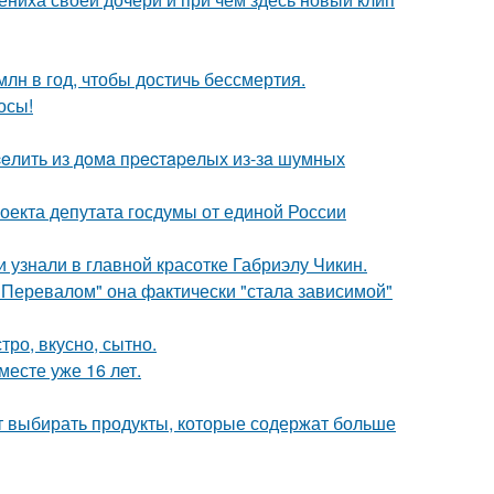
лн в год, чтобы достичь бессмертия.
осы!
eлить из дoмa пpecтapeлых из-зa шумных
оекта депутата госдумы от единой России
и узнали в главной красотке Габриэлу Чикин.
 Перевалом" она фактически "стала зависимой"
тро, вкусно, сытно.
месте уже 16 лет.
чит выбирать продукты, которые содержат больше