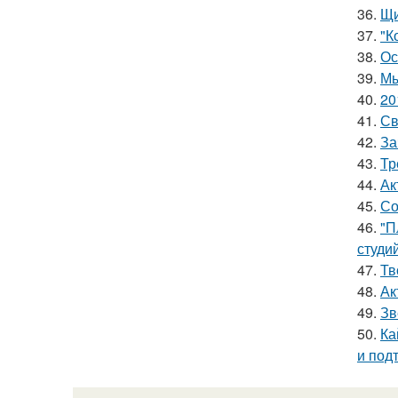
36.
Щи
37.
"К
38.
Ос
39.
Мы
40.
20
41.
Св
42.
За
43.
Тр
44.
Ак
45.
Со
46.
"П
студи
47.
Тв
48.
Ак
49.
Зв
50.
Ка
и под