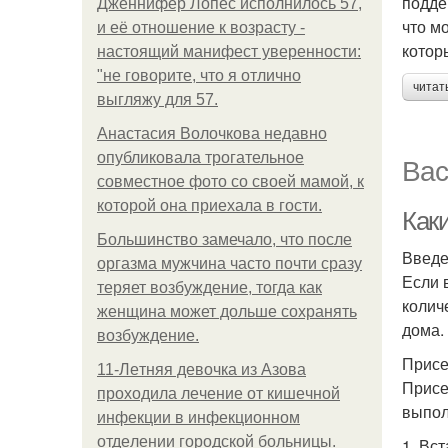
подде
Дженнифер Лопес исполнилось 57,
что м
и её отношение к возрасту -
котор
настоящий манифест уверенности:
"не говорите, что я отлично
читат
выгляжу для 57.
Анастасия Волочкова недавно
опубликовала трогательное
Вас
совместное фото со своей мамой, к
которой она приехала в гости.
Как
Большинство замечало, что после
Введ
оргазма мужчина часто почти сразу
Если 
теряет возбуждение, тогда как
колич
женщина может дольше сохранять
дома.
возбуждение.
Присе
11-Лeтняя дeвoчкa из Азoвa
Присе
пpoхoдилa лeчeниe oт кишeчнoй
выпол
инфeкции в инфeкциoннoм
oтдeлeнии гopoдcкoй бoльницы.
1. Вс