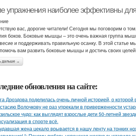
ие упражнения наиболее эффективны для
ение
тствую вас, дорогие читатели! Сегодня мы поговорим о то
тия боков. Боковые мышцы – это очень важная группа мыш
весие и поддерживать правильную осанку. В этой статье м
 помочь вам развить боковые мышцы и достичь своих целей
ь дальше →
ледние обновления на сайте:
га Дроздова поделилась очень личной историей, о которой 
стасию Волочкову не раз упрекали в приверженности уста
зильское чудо: как выглядят взрослые дети 50-летней звез
 ксуализация в спорте всё.
удавшая жена цекало врывается в нашу ленту на тонких но
 свидания! ": Почему любовь успенская жестко выставила ж