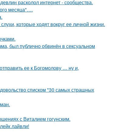
девлин расколол интернет - сообщества.
вого месяца"….
a.
 слухи, которые ходят вокруг ее личной жизни.
чками.
зма, был публично обвинён в сексуальном
отправить ее к Богомолову … ну и,
едовольство списком "30 самых страшных
оман.
шениях с Виталием гогунским.
лейк лайвли!