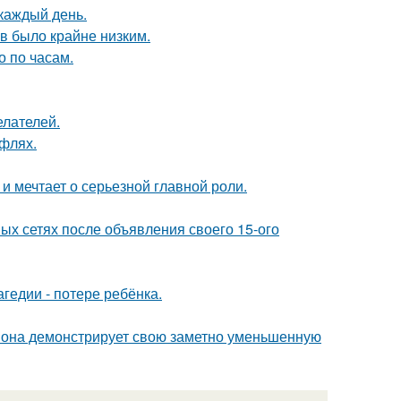
 каждый день.
ов было крайне низким.
о по часам.
елателей.
уфлях.
и мечтает о серьезной главной роли.
ых сетях после объявления своего 15-ого
гедии - потере ребёнка.
 она демонстрирует свою заметно уменьшенную