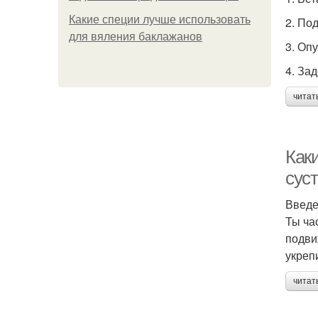
Какие специи лучше использовать
2. По
для вяления баклажанов
3. Оп
4. За
читат
Как
сус
Введ
Ты ча
подви
укреп
читат