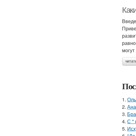
Как
Введ
Приве
разви
равно
могут
читат
Пос
1.
Оль
2.
Ана
3.
Бра
4.
С *
5.
Исх
6.
"До