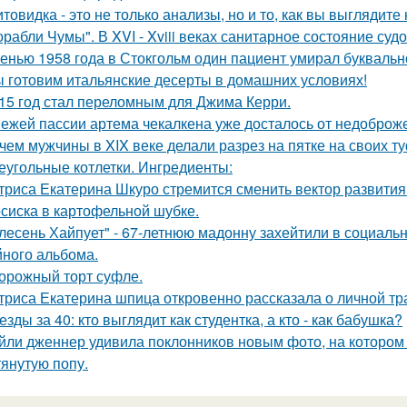
товидка - это не только анализы, но и то, как вы выглядите
орабли Чумы". В XVI - Xviii веках санитарное состояние суд
енью 1958 года в Стокгольм один пациент умирал буквальн
 готовим итальянские десерты в домашних условиях!
15 год стал переломным для Джима Керри.
ежей пассии артема чекалкена уже досталось от недоброж
чем мужчины в XIX веке делали разрез на пятке на своих т
еугольные котлетки. Ингредиенты:
триса Екатерина Шкуро стремится сменить вектор развития 
сиска в картофельной шубке.
лесень Хайпует" - 67-летнюю мадонну захейтили в социальн
йного альбома.
орожный торт суфле.
триса Екатерина шпица откровенно рассказала о личной тра
езды за 40: кто выглядит как студентка, а кто - как бабушка?
йли дженнер удивила поклонников новым фото, на котором
тянутую попу.