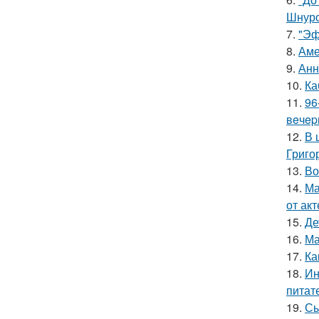
Шнуро
7.
"Эф
8.
Аме
9.
Анн
10.
Ка
11.
96
вeчep
12.
В 
Григо
13.
Во
14.
Ма
от ак
15.
Де
16.
Ма
17.
Ка
18.
Ин
питат
19.
Сы