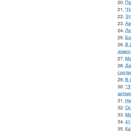
20.
Пр
21.
"Н
22.
Эт
23.
Ав
24.
Лю
25.
Бо
26.
В 
домог
27.
Ма
28.
Да
соотв
29.
В 
30.
"Э
актрис
31.
Не
32.
Ос
33.
Ма
34.
41
35.
Ка