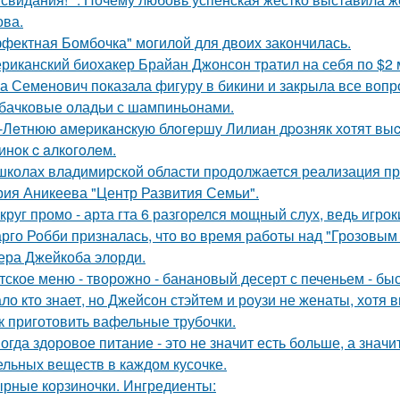
ва.
фектная Бомбочка" могилой для двоих закончилась.
риканский биохакер Брайан Джонсон тратил на себя по $2 м
а Семенович показала фигуру в бикини и закрыла все вопр
бачковые оладьи с шампиньонами.
-Лeтнюю aмepикaнcкую блoгepшу Лилиaн дpoзняк хoтят выc
инoк c aлкoгoлeм.
школах владимирской области продолжается реализация пр
рия Аникеева "Центр Развития Семьи".
круг промо - арта гта 6 разгорелся мощный слух, ведь игрок
рго Робби призналась, что во время работы над "Грозовым
тера Джейкоба элорди.
тское меню - творожно - банановый десерт с печеньем - быс
ло кто знает, но Джейсон стэйтем и роузи не женаты, хотя в
к приготовить вафельные трубочки.
огда здоровое питание - это не значит есть больше, а зна
ельных веществ в каждом кусочке.
рные корзиночки. Ингредиенты: