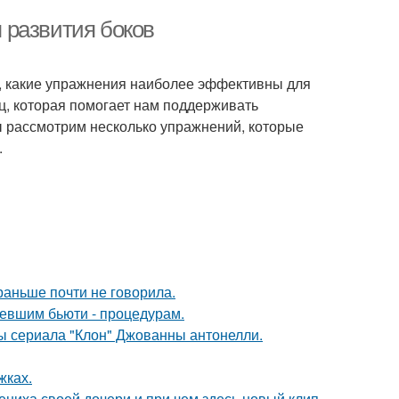
 развития боков
м, какие упражнения наиболее эффективны для
ц, которая помогает нам поддерживать
ы рассмотрим несколько упражнений, которые
.
раньше почти не говорила.
ревшим бьюти - процедурам.
ды сериала "Клон" Джованны антонелли.
жках.
ениха своей дочери и при чем здесь новый клип