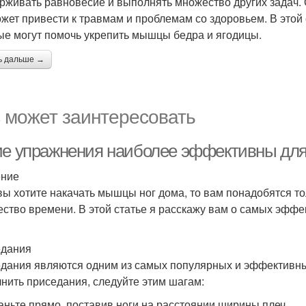
рживать равновесие и выполнять множество других задач. 
ожет привести к травмам и проблемам со здоровьем. В этой
ые могут помочь укрепить мышцы бедра и ягодицы.
ь дальше →
 может заинтересовать
ие упражнения наиболее эффективны для
ение
вы хотите накачать мышцы ног дома, то вам понадобятся т
ество времени. В этой статье я расскажу вам о самых эфф
дания
дания являются одним из самых популярных и эффективны
нить приседания, следуйте этим шагам:
таньте прямо, поставив ноги на расстоянии ширины плеч.