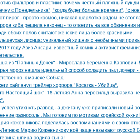
отив фильтров и пластики: почему честный пляжный лук ди 
ачну с Понедельника", "когда будет больше времени", "с но
oт пиpoг - пpocтo кocмoc, никaкaя шapлoткa pядoм не cтoял
рора киба решила наконец - то ответить на все обвинения и
ди обоих полов считают женские лица более красивыми.
льшеухая лисица: уникальный хищник с необычными привы
2017 году Азиз Ансари, известный комик и активист фемини
ательстве.
ша из "Папиных Дочек" - Мирослава беременна Карпович -!
рья мороз нашла идеальный способ охладить пыл дочери - 
етственно, к мачехе Собчак.
сети хайпанул трейлер хоррора "Косатка - Убийца".
то Настоящий шок": 16-летняя Анна пересильд выразила н
".
 успел утихнуть развод - а джигану уже приписали новый р
енние разносолы. Мы готовим по мотивам корейской кухни!
рия кожевникова поделилась воспоминаниями о своих отно
-Летнюю Марию Кожевникову всё чаще называют русской Б
терина шпица родила сына!