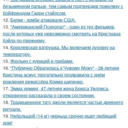
безымянном пальце, тем самым подтвердив помолвку с
бойфрендом Гарри стайлсом.
12.
Белки - зомби атаковали США.
13.
"Американский Психопат" - один из тех фильмов,
после которых уже невозможно смотреть на Кристиана
бэйла по-прежнему.
14.
Королевская ватрушка. Мы включаем духовку на
температуру.
15.
Жюльен с курицей и грибами.
16.
"Публично Обратилась к Чужому Мужу" - 38-летняя
Кристина асмус трогательно поздравила с днём
рождения режиссёра Клима шипенко.
17.
Эмма хеминг, 47-летняя жена Брюса Уиллиса,
откровенно рассказала о своем состоянии.
18.
Традиционное тату джоли является частью древнего
ритуала.
19.
Небольшой (14 кг) черныш срочно ищет любящий
дом!