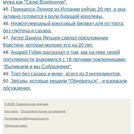
мужа как "Свою Вселенную".
45.
Принцессе Леонор из Испании сейчас 20 лет, и она
активно готовится к роли будущей королевы.
46.
Низкоуглеводный кокосовый бисквит для пп торта,
без глютена и сахара.
47.
Актер Данила Якушев сделал предложение
Кристине, которая моложе его на 20 лет.
48.
Андрей Губин рассказал о том, как на пике своей
популярности знакомился с 18-летними поклонницами:
"Выпиваем и мы Соблазняем".
49.
Торт без сахара и муки - всего из 3 ингредиентов.
50.
Звёзды, которые решили "Обновиться" - и взорвали
обсуждения.
© 2026 Современная девушка
Контакты
Пользовательское соглашение
Политика конфидециальности
Обратная связь