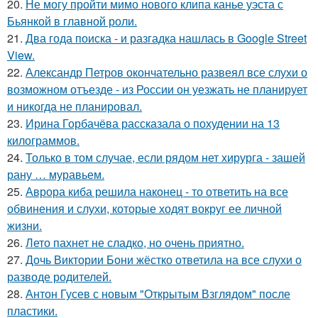
20.
Не могу пройти мимо нового клипа канье уэста с
Бьянкой в главной роли.
21.
Два года поиска - и разгадка нашлась в Google Street
View.
22.
Александр Петров окончательно развеял все слухи о
возможном отъезде - из России он уезжать не планирует
и никогда не планировал.
23.
Ирина Горбачёва рассказала о похудении на 13
килограммов.
24.
Только в том случае, если рядом нет хирурга - зашей
рану … муравьем.
25.
Аврора киба решила наконец - то ответить на все
обвинения и слухи, которые ходят вокруг ее личной
жизни.
26.
Лето пахнет не сладко, но очень приятно.
27.
Дочь Виктории Бони жёстко ответила на все слухи о
разводе родителей.
28.
Антон Гусев с новым "Открытым Взглядом" после
пластики.