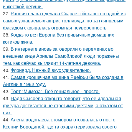
и жёсткой ретуши.
37.
Ранняя слава сделала Скарлетт йоханссон одной из
самых узнаваемых актрис голливуда, но за глянцевым
фасадом скрывалась огромная неуверенность.
38.
Когда-то вся Европа без привычных домашних
котиков жила.
39.
В интернете вновь заговорили о переменах во
внешнем виде Ариелы Самойловой люди поражены
тем, как сейчас выглядит 14-летняя девочка.
40.
Флонярд. Нежный вкус удивительно.
41.
Самая крошечная машинa Peelp50 была созданa в
Англии в 1962 году.
42.
Торт "Мимоза". Всё гениальное - просто!
43.
Надя Сысоева открыто говорит, что её идеальная
фигура достигается не строгими диетами, а отказом от
них.
44.
Алена водонаева с юмором отозвалась о посте
Ксении Бородиной, где та охарактеризовала своего