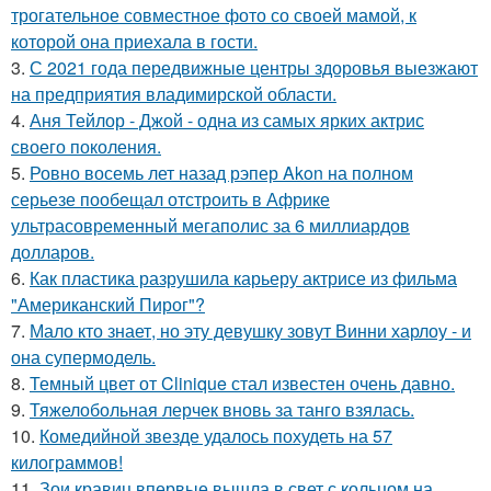
трогательное совместное фото со своей мамой, к
которой она приехала в гости.
3.
С 2021 года передвижные центры здоровья выезжают
на предприятия владимирской области.
4.
Аня Тейлор - Джой - одна из самых ярких актрис
своего поколения.
5.
Ровно восемь лет назад рэпер Akon на полном
серьезе пообещал отстроить в Африке
ультрасовременный мегаполис за 6 миллиардов
долларов.
6.
Как пластика разрушила карьеру актрисе из фильма
"Американский Пирог"?
7.
Мало кто знает, но эту девушку зовут Винни харлоу - и
она супермодель.
8.
Темный цвет от Clinique стал известен очень давно.
9.
Тяжелобольная лерчек вновь за танго взялась.
10.
Комедийной звезде удалось похудеть на 57
килограммов!
11.
Зои кравиц впервые вышла в свет с кольцом на