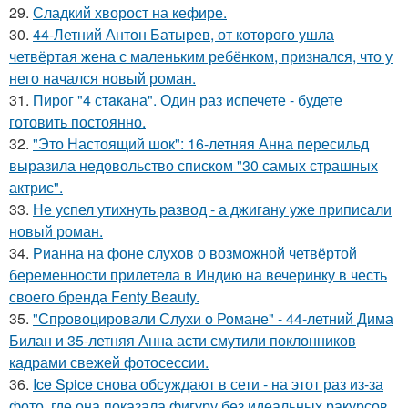
29.
Сладкий хворост на кефире.
30.
44-Летний Антон Батырев, от которого ушла
четвёртая жена с маленьким ребёнком, признался, что у
него начался новый роман.
31.
Пирог "4 стaкана". Один раз испечете - будете
готовить постоянно.
32.
"Это Настоящий шок": 16-летняя Анна пересильд
выразила недовольство списком "30 самых страшных
актрис".
33.
Не успел утихнуть развод - а джигану уже приписали
новый роман.
34.
Рианна на фоне слухов о возможной четвёртой
беременности прилетела в Индию на вечеринку в честь
своего бренда Fenty Beauty.
35.
"Спровоцировали Слухи о Романе" - 44-летний Дима
Билан и 35-летняя Анна асти смутили поклонников
кадрами свежей фотосессии.
36.
Ice Spice снова обсуждают в сети - на этот раз из-за
фото, где она показала фигуру без идеальных ракурсов