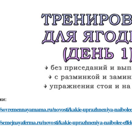
ки:
//sovremennayamama.ru/novosti/kakie-uprazhneniya-naibolee-e
//semejnayaferma.ru/novosti/kakie-uprazhneniya-naibolee-effek