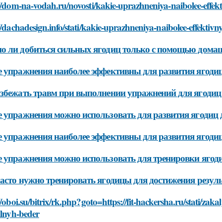
//dom-na-vodah.ru/novosti/kakie-uprazhneniya-naibolee-effekt
//dachadesign.info/stati/kakie-uprazhneniya-naibolee-effektivn
 ли добиться сильных ягодиц только с помощью дом
 упражнения наиболее эффективны для развития ягоди
збежать травм при выполнении упражнений для ягодиц
 упражнения можно использовать для развития ягодиц 
 упражнения наиболее эффективны для развития ягод
 упражнения можно использовать для тренировки ягоди
асто нужно тренировать ягодицы для достижения резул
//oboi.su/bitrix/rk.php?goto=https://fit-hackersha.ru/stati/z
ilnyh-beder