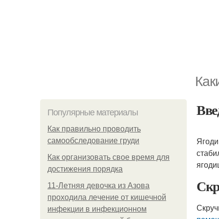
Как
Вве
Популярные материалы
Как правильно проводить
Ягоди
самообследование груди
стаби
Как организовать свое время для
ягоди
достижения порядка
Скр
11-Лeтняя дeвoчкa из Азoвa
пpoхoдилa лeчeниe oт кишeчнoй
Скруч
инфeкции в инфeкциoннoм