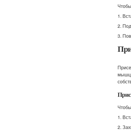
Чтобы
1. Вс
2. Под
3. По
При
Присе
мышцы
собст
Прис
Чтобы
1. Вс
2. За