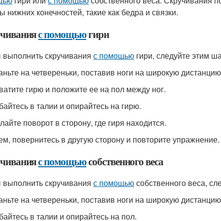
щью
гири или
с помощью
собственного веса. Скручивания по
 нижних конечностей, такие как бедра и связки.
чивания
с помощью
гири
 выполнить скручивания
с помощью
гири, следуйте этим ша
таньте на четвереньки, поставив ноги на широкую дистанцию
хватите гирю и положите ее на пол между ног.
ибайтесь в талии и опирайтесь на гирю.
лайте поворот в сторону, где гиря находится.
тем, повернитесь в другую сторону и повторите упражнение.
чивания
с помощью
собственного веса
 выполнить скручивания
с помощью
собственного веса, сл
таньте на четвереньки, поставив ноги на широкую дистанцию
ибайтесь в талии и опирайтесь на пол.