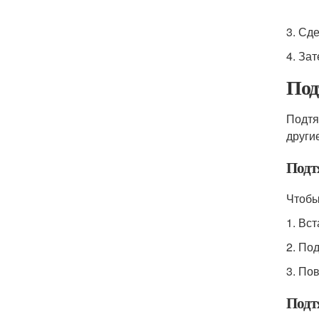
3. Сде
4. За
Под
Подтя
други
Подт
Чтобы
1. Вс
2. Под
3. По
Подт