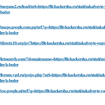
//megane2.ru/load/url=https://fit-hackersha.ru/stati/zakalya
-beder
//maps.google.com.pg/url?q=https://fit-hackersha.ru/stati/za
ilnyh-beder
//directx10.org/go?https://fit-hackersha.ru/stati/zakalyayte-
//letssearch.com/?domainname=https://fit-hackersha.ru/stati
ilnyh-beder
//forum.vgd.ru/go/go.php?url=https://fit-hackersha.ru/stati/
ilnyh-beder
//cse.google.at/url?q=https://fit-hackersha.ru/stati/zakalyayt