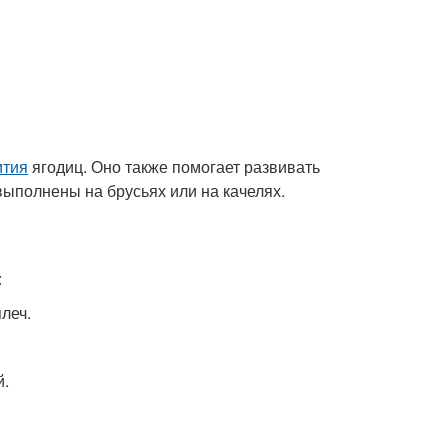
ития
ягодиц. Оно также помогает развивать
выполнены на брусьях или на качелях.
:
леч.
й.