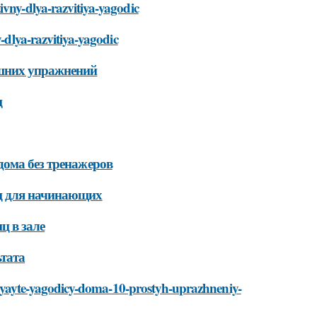
ivny-dlya-razvitiya-yagodic
y-dlya-razvitiya-yagodic
ашних упражнений
ц
дома без тренажеров
иц для начинающих
ц в зале
ьтата
akalyayte-yagodicy-doma-10-prostyh-uprazhneniy-