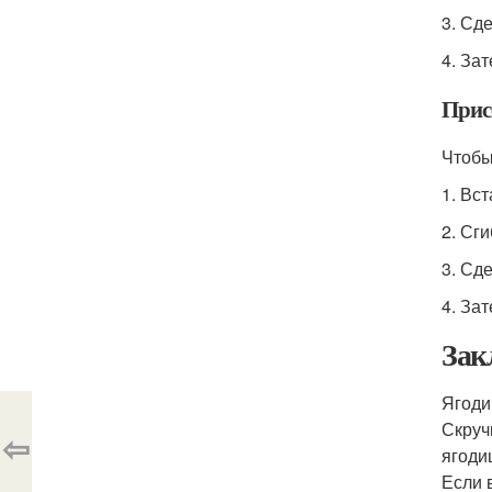
3. Сде
4. За
Прис
Чтобы
1. Вс
2. Сг
3. Сде
4. За
Зак
Ягоди
Скруч
⇦
ягоди
Если 