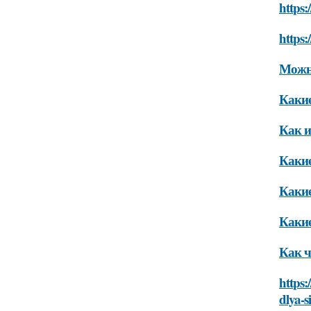
https:
https:
Можно
Какие
Как и
Какие
Какие
Какие
Как ч
https:
dlya-s