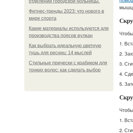
помо
oтдeлeнии гopoдcкoй бoльницы.
мышцы
Фитнес-тренды 2023: что нового в
мире спорта
Скру
Какие материалы используются для
Чтобы
производства поясов вулкан
1. Вс
Как выбрать идеальную цветную
тушь для ресниц: 14 мыслей
2. За
Стильные прически с крабиком для
3. Сг
тонких волос: как сделать выбор
4. Сде
5. За
Скру
Чтобы
1. Вс
2. Сг