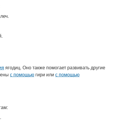
:
леч.
й.
ия
ягодиц. Оно также помогает развивать другие
лнены
с помощью
гири или
с помощью
гам:
.