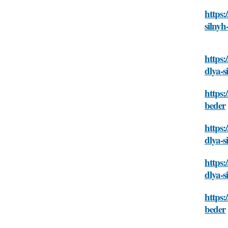
https:
silnyh
https:
dlya-s
https:
beder
https:
dlya-s
https:
dlya-s
https:
beder