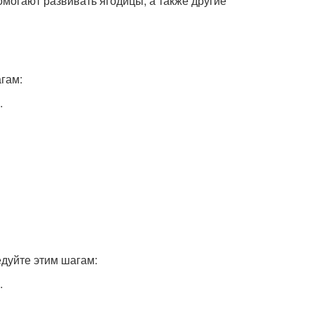
могают развивать ягодицы, а также другие
гам:
.
едуйте этим шагам:
.