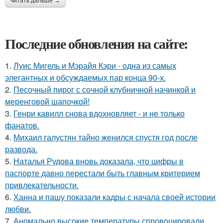
читать дальше →
Последние обновления на сайте:
1.
Луис Мигель и Мэрайя Кэри - одна из самых
элегантных и обсуждаемых пар конца 90-х.
2.
Песочный пирог с сочной клубничной начинкой и
меренговой шапочкой!
3.
Генри кавилл снова вдохновляет - и не только
фанатов.
4.
Михаил галустян тайно женился спустя год после
развода.
5.
Наталья Рудова вновь доказала, что цифры в
паспорте давно перестали быть главным критерием
привлекательности.
6.
Ханна и пашу показали кадры с начала своей истории
любви.
7.
Аномально высокие температуры спровоцировали