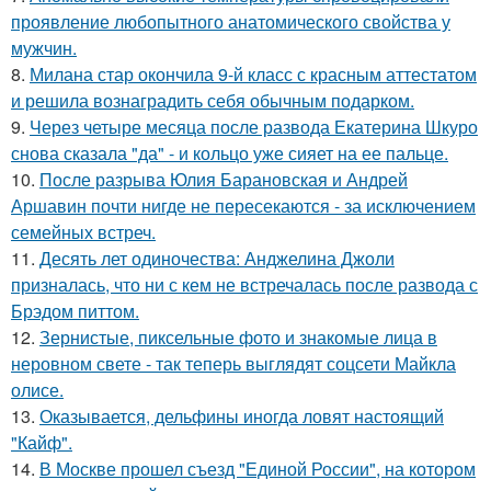
проявление любопытного анатомического свойства у
мужчин.
8.
Милана стар окончила 9-й класс с красным аттестатом
и решила вознаградить себя обычным подарком.
9.
Через четыре месяца после развода Екатерина Шкуро
снова сказала "да" - и кольцо уже сияет на ее пальце.
10.
После разрыва Юлия Барановская и Андрей
Аршавин почти нигде не пересекаются - за исключением
семейных встреч.
11.
Десять лет одиночества: Анджелина Джоли
призналась, что ни с кем не встречалась после развода с
Брэдом питтом.
12.
Зернистые, пиксельные фото и знакомые лица в
неровном свете - так теперь выглядят соцсети Майкла
олисе.
13.
Оказывается, дельфины иногда ловят настоящий
"Кайф".
14.
В Москве прошел съезд "Единой России", на котором