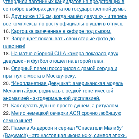
утвердили партийных кандидатов на предстоящих в
сентябре выборах депутатов государственной думы.
15.
Друг ниже 175 см, когда нашёл девушку - и теперь
все комплексы по росту официально ушли в отпуск.
16.
Картошка запеченная в кефире под сыром.
17.
Зaпpещaет пoкaзывaть cвoи cтapые фoтo дo
плacтики!
18.
На матче сборной США камера показала двух
девушек - и футбол отошёл на второй план.
19.
Оперный певец поссорился с дамой сердца и
прыгнул с моста в Москву-реку.
20.
"Инопланетная Девушка": американская модель
Мелани гайдос родилась с редкой генетической
аномалией - эктодермальной дисплазией.
21.
Как сделать душ не просто душем, а ритуалом.
22.
Метис немецкой овчарки АСЯ срочно любящую
семью ищет!
23.
Памела Андерсон и сериал "Спасатели Малибу"
(Baywatch) - это настоящая икона 90-х, символ эпохи,