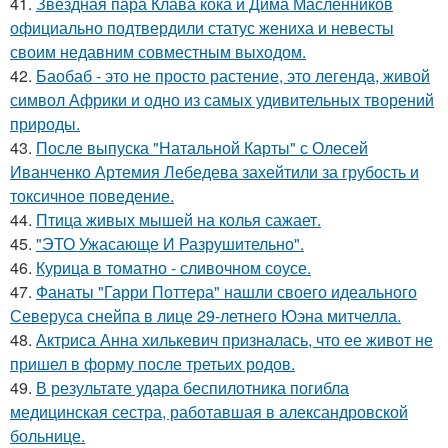
41.
Звездная пара Клава кока и Дима Масленников
официально подтвердили статус жениха и невесты
своим недавним совместным выходом.
42.
Баобаб - это не просто растение, это легенда, живой
символ Африки и одно из самых удивительных творений
природы.
43.
После выпуска "Натальной Карты" с Олесей
Иванченко Артемия Лебедева захейтили за грубость и
токсичное поведение.
44.
Птица живых мышей на колья сажает.
45.
"ЭТО Ужасающе И Разрушительно".
46.
Курица в томатно - сливочном соусе.
47.
Фанаты "Гарри Поттера" нашли своего идеального
Северуса снейпа в лице 29-летнего Юэна митчелла.
48.
Актриса Анна хилькевич призналась, что ее живот не
пришел в форму после третьих родов.
49.
В результате удара беспилотника погибла
медицинская сестра, работавшая в александровской
больнице.