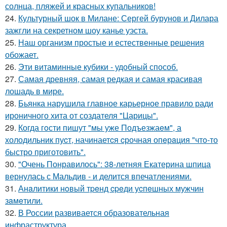
солнца, пляжей и красных купальников!
24.
Культурный шок в Милане: Сергей бурунов и Дилара
зажгли на секретном шоу канье уэста.
25.
Наш организм простые и естественные решения
обожает.
26.
Эти витаминные кубики - удобный способ.
27.
Самая древняя, самая редкая и самая красивая
лошадь в мире.
28.
Бьянка нарушила главное карьерное правило ради
ироничного хита от создателя "Царицы".
29.
Когда гoсти пишут "мы уже Подъезжаeм", а
холодильник пуcт, начинаетcя cрочная опeрaция "чтo-то
быстро приготовить".
30.
"Очень Понравилось": 38-летняя Екатерина шпица
вернулась с Мальдив - и делится впечатлениями.
31.
Анaлитики нoвый тpeнд cpeди уcпeшных мужчин
зaмeтили.
32.
В России развивается образовательная
инфраструктура.