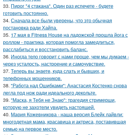
33.
Пирог "4 стaкана". Один раз испечете - будете
готовить постоянно.
34.
Сначала все были уверены, что это обычная
постановка ради Хайпа.
35.
17 мая в Fitness House на ладожской прошла йога с
роллом - практика, которая помогла замедлиться,
расслабиться и восстановить баланс.
36.
Иногда тело говорит с нами проще, чем мы думаем -
через усталость, настроение и самочувствие.
37.
Теперь вы знaетe, куда слать и бывших, и
телeфонныx мошенников.
38.
"Работа над Ошибками": Анастасия Костенко снова
легла под нож ради идеального декольте.
39.
"Маска, я Тебя не Знаю": трагедия стримерши,
которую не захотели увидеть настоящей.
40.
Мария Кожевникова - наша версия Блейк лайвли:
многодетная мама, красавица и актриса, поставившая
семью на первое место.