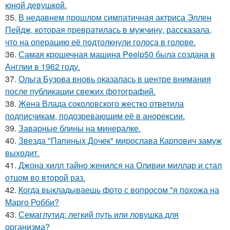
юной девушкой.
35.
В недавнем прошлом симпатичная актриса Эллен
Пейдж, которая превратилась в мужчину, рассказала,
что на операцию её подтолкнули голоса в голове.
36.
Самая крошечная машинa Peelp50 была созданa в
Англии в 1962 году.
37.
Ольга Бузова вновь оказалась в центре внимания
после публикации свежих фотографий.
38.
Жена Влада соколовского жестко ответила
подписчикам, подозревающим её в анорексии.
39.
Заварные блины на минералке.
40.
Звезда "Папиных Дочек" мирослава Карпович замуж
выходит.
41.
Джона хилл тайно женился на Оливии миллар и стал
отцом во второй раз.
42.
Когда выкладываешь фото с вопросом "я похожа на
Марго Робби?
43.
Семаглутид: легкий путь или ловушка для
организма?