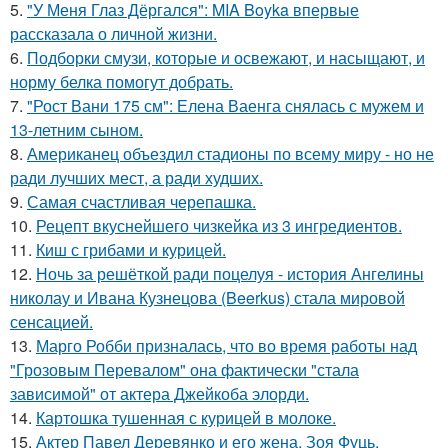
5.
"У Меня Глаз Дёргался": MIA Boyka впервые
рассказала о личной жизни.
6.
Подборки смузи, которые и освежают, и насыщают, и
норму белка помогут добрать.
7.
"Рост Вани 175 см": Елена Ваенга снялась с мужем и
13-летним сыном.
8.
Американец объездил стадионы по всему миру - но не
ради лучших мест, а ради худших.
9.
Самая счастливая черепашка.
10.
Рецепт вкуснейшего чизкейка из 3 ингредиентов.
11.
Киш с грибами и курицей.
12.
Ночь за решёткой ради поцелуя - история Ангелины
николау и Ивана Кузнецова (Beerkus) стала мировой
сенсацией.
13.
Марго Робби призналась, что во время работы над
"Грозовым Перевалом" она фактически "стала
зависимой" от актера Джейкоба элорди.
14.
Картошка тушенная с курицей в молоке.
15.
Актер Павел Деревянко и его жена, Зоя Фуць,