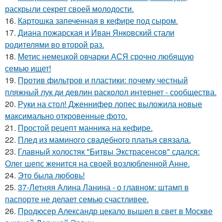
раскрыли секрет своей молодости.
16.
Картошка запеченная в кефире под сыром.
17.
Диана пожарская и Иван Янковский стали
родителями во второй раз.
18.
Метис немецкой овчарки АСЯ срочно любящую
семью ищет!
19.
Против фильтров и пластики: почему честный
пляжный лук ди девлин расколол интернет - сообщества.
20.
Руки на стол! Дженнифер лопес выложила новые
максимально откровенные фото.
21.
Простой рецепт манника на кефире.
22.
Плед из маминого свадебного платья связала.
23.
Главный холостяк "Битвы Экстрасенсов" сдался:
Олег шепс женится на своей возлюбленной Анне.
24.
Это была любовь!
25.
37-Летняя Алина Ланина - о главном: штамп в
паспорте не делает семью счастливее.
26.
Продюсер Александр цекало вышел в свет в Москве