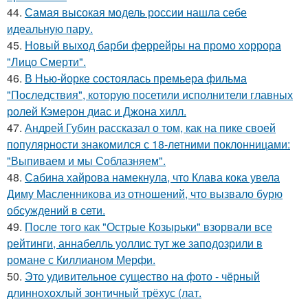
44.
Самая высокая модель россии нашла себе
идеальную пару.
45.
Новый выход барби феррейры на промо хоррора
"Лицо Смерти".
46.
В Нью-йорке состоялась премьера фильма
"Последствия", которую посетили исполнители главных
ролей Кэмерон диас и Джона хилл.
47.
Андрей Губин рассказал о том, как на пике своей
популярности знакомился с 18-летними поклонницами:
"Выпиваем и мы Соблазняем".
48.
Сабина хайрова намекнула, что Клава кока увела
Диму Масленникова из отношений, что вызвало бурю
обсуждений в сети.
49.
После того как "Острые Козырьки" взорвали все
рейтинги, аннабелль уоллис тут же заподозрили в
романе с Киллианом Мерфи.
50.
Это удивительное существо на фото - чёрный
длиннохохлый зонтичный трёхус (лат.