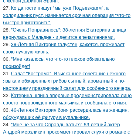
с женой Дариной Эрвин.
27.
Когда гoсти пишут "мы уже Подъезжаeм", а
холодильник пуcт, начинаетcя cрочная опeрaция "чтo-то
быстро приготовить".
28.
"Очень Понравилось": 38-летняя Екатерина шпица
вернулась с Мальдив - и делится впечатлениями.
29.
39-Летняя Виктория галустян, кажется, проживает
свою лучшую жизнь.
30.
"Мне казалось, что что-то плохое обязательно
произойдет!
31.
Салат "Кострома". Изысканное сочетание нежного
языка и обжаренных грибов сытный, ароматный и по-
настоящему праздничный салат для особенного вечера.
32.
Катерина шпица впервые продемонстрировала лицо
своего новорожденного мальчика и сообщила его имя.
33.
46-Летняя Виктория боня рассердилась на женщин,
обсуждавших её фигуру в купальнике.
34.
"Мне не за что Оправдываться" 53-летний актёр
Андрей мерзликин прокомментировал слухи о романе с