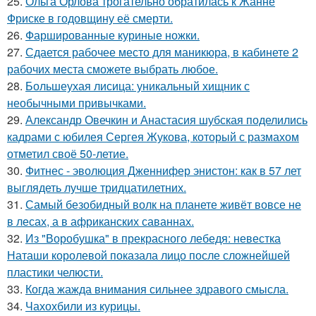
25.
Ольга Орлова трогательно обратилась к Жанне
Фриске в годовщину её смерти.
26.
Фаршированные куриные ножки.
27.
Сдается рабочее место для маникюра, в кабинете 2
рабочих места сможете выбрать любое.
28.
Большеухая лисица: уникальный хищник с
необычными привычками.
29.
Александр Овечкин и Анастасия шубская поделились
кадрами с юбилея Сергея Жукова, который с размахом
отметил своё 50-летие.
30.
Фитнес - эволюция Дженнифер энистон: как в 57 лет
выглядеть лучше тридцатилетних.
31.
Самый безобидный волк на планете живёт вовсе не
в лесах, а в африканских саваннах.
32.
Из "Воробушка" в прекрасного лебедя: невестка
Наташи королевой показала лицо после сложнейшей
пластики челюсти.
33.
Когда жажда внимания сильнее здравого смысла.
34.
Чахохбили из курицы.