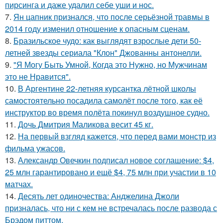
пирсинга и даже удалил себе уши и нос.
7.
Ян цапник признался, что после серьёзной травмы в
2014 году изменил отношение к опасным сценам.
8.
Бразильское чудо: как выглядят взрослые дети 50-
летней звезды сериала "Клон" Джованны антонелли.
9.
"Я Могу Быть Умной, Когда это Нужно, но Мужчинам
это не Нравится".
10.
В Аргентине 22-летняя курсантка лётной школы
самостоятельно посадила самолёт после того, как её
инструктор во время полёта покинул воздушное судно.
11.
Дочь Дмитрия Маликова весит 45 кг.
12.
На первый взгляд кажется, что перед вами монстр из
фильма ужасов.
13.
Александр Овечкин подписал новое соглашение: $4,
25 млн гарантировано и ещё $4, 75 млн при участии в 10
матчах.
14.
Десять лет одиночества: Анджелина Джоли
призналась, что ни с кем не встречалась после развода с
Брэдом питтом.