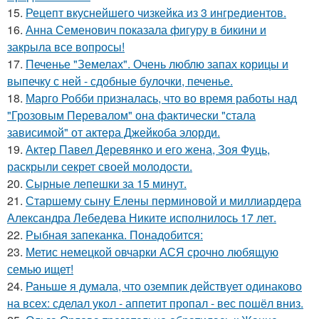
15.
Рецепт вкуснейшего чизкейка из 3 ингредиентов.
16.
Анна Семенович показала фигуру в бикини и
закрыла все вопросы!
17.
Печенье "Земелах". Очень люблю запах корицы и
выпечку с ней - сдобные булочки, печенье.
18.
Марго Робби призналась, что во время работы над
"Грозовым Перевалом" она фактически "стала
зависимой" от актера Джейкоба элорди.
19.
Актер Павел Деревянко и его жена, Зоя Фуць,
раскрыли секрет своей молодости.
20.
Сырные лепешки за 15 минут.
21.
Старшему сыну Елены перминовой и миллиардера
Александра Лебедева Никите исполнилось 17 лет.
22.
Рыбная запеканка. Понадобится:
23.
Метис немецкой овчарки АСЯ срочно любящую
семью ищет!
24.
Раньше я думала, что оземпик действует одинаково
на всех: сделал укол - аппетит пропал - вес пошёл вниз.