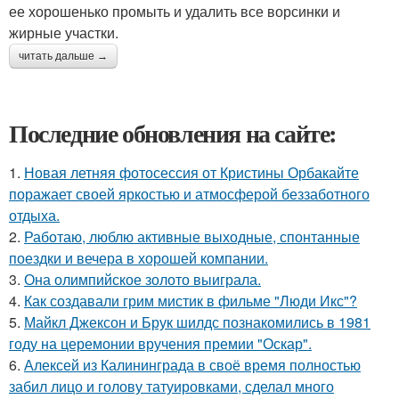
ее хорошенько промыть и удалить все ворсинки и
жирные участки.
читать дальше →
Последние обновления на сайте:
1.
Новая летняя фотосессия от Кристины Орбакайте
поражает своей яркостью и атмосферой беззаботного
отдыха.
2.
Работаю, люблю активные выходные, спонтанные
поездки и вечера в хорошей компании.
3.
Она олимпийское золото выиграла.
4.
Как создавали грим мистик в фильме "Люди Икс"?
5.
Майкл Джексон и Брук шилдс познакомились в 1981
году на церемонии вручения премии "Оскар".
6.
Алексей из Калининграда в своё время полностью
забил лицо и голову татуировками, сделал много