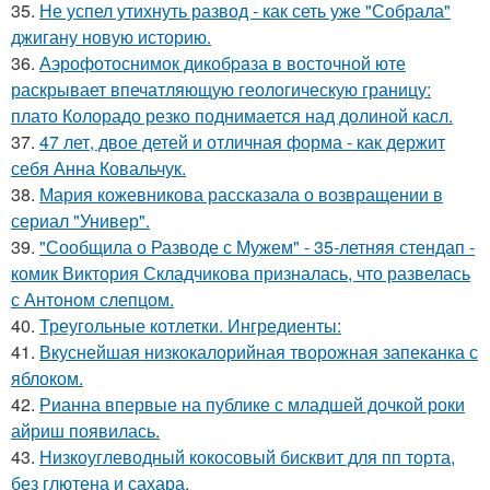
35.
Не успел утихнуть развод - как сеть уже "Собрала"
джигану новую историю.
36.
Аэрофотоснимок дикобpaза в восточной юте
раскрывает впечатляющую геологическую границу:
плато Колорадо резко поднимается над долиной касл.
37.
47 лет, двое детей и отличная форма - как держит
себя Анна Ковальчук.
38.
Мария кожевникова рассказала о возвращении в
сериал "Универ".
39.
"Сообщила о Разводе с Мужем" - 35-летняя стендап -
комик Виктория Складчикова призналась, что развелась
с Антоном слепцом.
40.
Треугольные котлетки. Ингредиенты:
41.
Вкуснейшая низкокалорийная творожная запеканка с
яблоком.
42.
Рианна впервые на публике с младшей дочкой роки
айриш появилась.
43.
Низкоуглеводный кокосовый бисквит для пп торта,
без глютена и сахара.