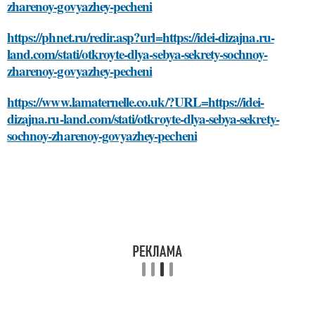
zharenoy-govyazhey-pecheni
https://phnet.ru/redir.asp?url=https://idei-dizajna.ru-
land.com/stati/otkroyte-dlya-sebya-sekrety-sochnoy-
zharenoy-govyazhey-pecheni
https://www.lamaternelle.co.uk/?URL=https://idei-
dizajna.ru-land.com/stati/otkroyte-dlya-sebya-sekrety-
sochnoy-zharenoy-govyazhey-pecheni