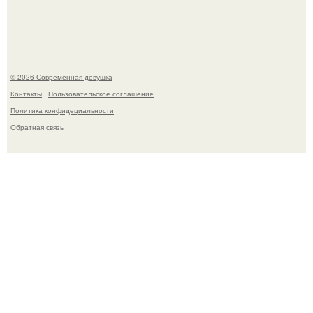
это Синди Кроуфорд.
© 2026 Современная девушка
Контакты
Пользовательское соглашение
Политика конфидециальности
Обратная связь