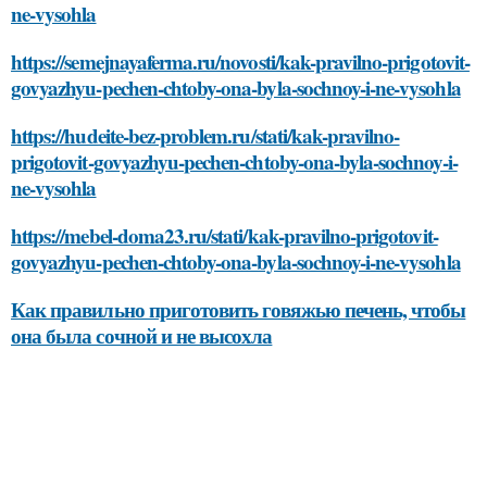
ne-vysohla
https://semejnayaferma.ru/novosti/kak-pravilno-prigotovit-
govyazhyu-pechen-chtoby-ona-byla-sochnoy-i-ne-vysohla
https://hudeite-bez-problem.ru/stati/kak-pravilno-
prigotovit-govyazhyu-pechen-chtoby-ona-byla-sochnoy-i-
ne-vysohla
https://mebel-doma23.ru/stati/kak-pravilno-prigotovit-
govyazhyu-pechen-chtoby-ona-byla-sochnoy-i-ne-vysohla
Как правильно приготовить говяжью печень, чтобы
она была сочной и не высохла