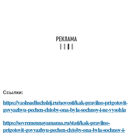
Ссылки:
https://vashsadluchshij.ru/novosti/kak-pravilno-prigotovit-
govyazhyu-pechen-chtoby-ona-byla-sochnoy-i-ne-vysohla
https://sovremennayamama.ru/stati/kak-pravilno-
prigotovit-govyazhyu-pechen-chtoby-ona-byla-sochnoy-i-