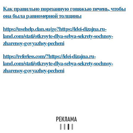
Как правильно порезанную говяжью печень, чтобы
она была равномерной толщины
https://usehelp.clan.su/go?https://idei-dizajna.ru-
land.com/stati/otkroyte-dlya-sebya-sekrety-sochnoy-
zharenoy-govyazhey-pecheni
https://referless.com/?https://idei-dizajna.ru-
land.com/stati/otkroyte-dlya-sebya-sekrety-sochnoy-
zharenoy-govyazhey-pecheni