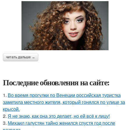
читать дальше →
Последние обновления на сайте:
1.
Во время прогулки по Венеции российская туристка
заметила местного жителя, который гонялся по улице за
крысой.
2.
Я не знаю, как она это делает, но ей всё к лицу!
3.
Михаил галустян тайно женился спустя год после
развода.