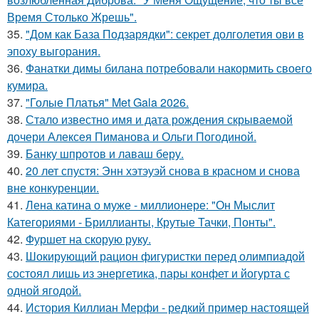
Время Столько Жрешь".
35.
"Дом как База Подзарядки": секрет долголетия ови в
эпоху выгорания.
36.
Фанатки димы билана потребовали накормить своего
кумира.
37.
"Голые Платья" Met Gala 2026.
38.
Стало известно имя и дата рождения скрываемой
дочери Алексея Пиманова и Ольги Погодиной.
39.
Банку шпротов и лаваш беру.
40.
20 лет спустя: Энн хэтэуэй снова в красном и снова
вне конкуренции.
41.
Лена катина о муже - миллионере: "Он Мыслит
Категориями - Бриллианты, Крутые Тачки, Понты".
42.
Фуршет на скорую руку.
43.
Шокирующий рацион фигуристки перед олимпиадой
состоял лишь из энергетика, пары конфет и йогурта с
одной ягодой.
44.
История Киллиан Мерфи - редкий пример настоящей