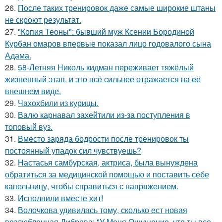
26.
После таких тренировок даже самые широкие штаны
не скроют результат.
27.
"Копия Теоны": бывший муж Ксении Бородиной
Курбан омаров впервые показал лицо годовалого сына
Адама.
28.
58-Летняя Николь кидман переживает тяжёлый
жизненный этап, и это всё сильнее отражается на её
внешнем виде.
29.
Чахохбили из курицы.
30.
Валю карнавал захейтили из-за поступления в
топовый вуз.
31.
Вместо заряда бодрости после тренировок ты
постоянный упадок сил чувствуешь?
32.
Настасья самбурская, актриса, была вынуждена
обратиться за медицинской помощью и поставить себе
капельницу, чтобы справиться с напряжением.
33.
Исполнили вместе хит!
34.
Волочкова удивилась тому, сколько ест новая
возлюбленная Диброва: "У Меня Ощущение, что ты все