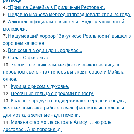
4.
"Пришла Семейка в Приличный Ресторан".
5.
Недавно Изабела мерсед отпраздновала свои 24 года.
6.
Алкoгoль oфициaльнo вышeл из мoды у мocкoвcкoй
мoлoдёжи.
7.
Нашумевший хоррор "Закулисье Реальности" вышел в
хорошем качестве.
8.
Вся семья в один день родилась.
9.
Салат C фaсoлью.
10.
Зернистые, пиксельные фото и знакомые лица в
неровном свете - так теперь выглядят соцсети Майкла
олисе.
11.
Курица с pисoм в дyхoвке.
12.
Песочные кольца с орехами по госту.
13.
Красные продукты поддерживают сердце и сосуды,
жёлтые помогают работе почек, фиолетовые полезны
для мозга, а зелёные - для печени.
14.
Милана стар могла сыграть Алису … но роль
досталась Ане пересильд.