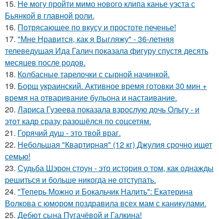
15.
Не могу пройти мимо нового клипа канье уэста с
Бьянкой в главной роли.
16.
Потрясающее по вкусу и простоте печенье!
17.
"Мне Нравится, как я Выгляжу" - 36-летняя
телеведущая Ида Галич показала фигуру спустя десять
месяцев после родов.
18.
Колбасные тарелочки с сырной начинкой.
19.
Борщ украинский. Активное время готовки 30 мин +
время на отваривание бульона и настаивание.
20.
Лариса Гузеева показала взрослую дочь Ольгу - и
этот кадр сразу разошёлся по соцсетям.
21.
Горячий душ - это твой враг.
22.
Небольшая "Квартирная" (12 кг) Джулия срочно ищет
семью!
23.
Судьба Шэрон стоун - это история о том, как однажды
решиться и больше никогда не отступать.
24.
"Теперь Можно и Бокальчик Налить": Екатерина
Волкова с юмором поздравила всех мам с каникулами.
25.
Дебют сына Пугачёвой и Галкина!