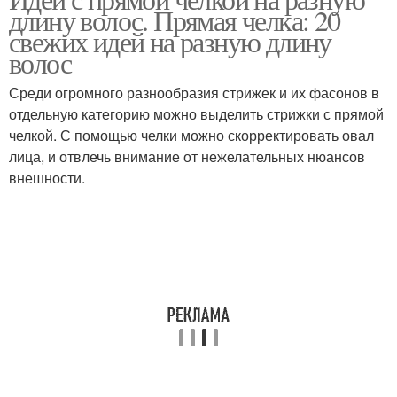
Вечерняя прическа
длину волос. Прямая челка: 20
длину
свежих идей на разную длину
волос
Среди огромного разнообразия стрижек и их фасонов в
Волос с челкой
Высокая прическа
отдельную категорию можно выделить стрижки с прямой
челкой. С помощью челки можно скорректировать овал
лица, и отвлечь внимание от нежелательных нюансов
внешности.
Прическа с челкой
Прически с челкой
Длинные прически
Длинные волосы
Волосы с длинными
Волосы с челкой
перьями