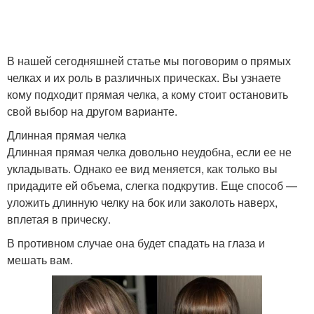
В нашей сегодняшней статье мы поговорим о прямых
Прически на свадьбу
Прически на торжество
челках и их роль в различных прическах. Вы узнаете
кому подходит прямая челка, а кому стоит остановить
свой выбор на другом варианте.
Длинная прямая челка
Пошаговые прически
Быстрые прически
Длинная прямая челка довольно неудобна, если ее не
укладывать. Однако ее вид меняется, как только вы
придадите ей объема, слегка подкрутив. Еще способ —
уложить длинную челку на бок или заколоть наверх,
Прически на средние
Прически на длинные
вплетая в прическу.
волосы
волосы
В противном случае она будет спадать на глаза и
мешать вам.
Прически на короткие
Красивые прически
волосы