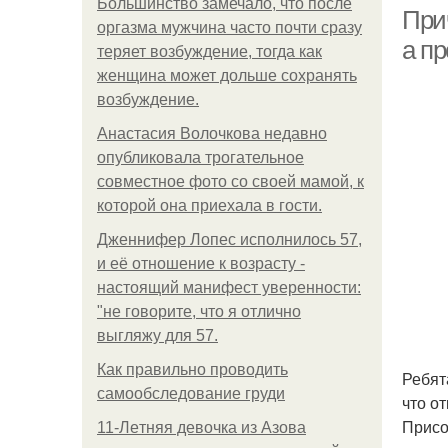
Большинство замечало, что после
Прич
оргазма мужчина часто почти сразу
а пр
теряет возбуждение, тогда как
женщина может дольше сохранять
возбуждение.
Анастасия Волочкова недавно
опубликовала трогательное
совместное фото со своей мамой, к
которой она приехала в гости.
Дженнифер Лопес исполнилось 57,
и её отношение к возрасту -
настоящий манифест уверенности:
"не говорите, что я отлично
выгляжу для 57.
Как правильно проводить
Ребят
самообследование груди
что о
Присо
11-Лeтняя дeвoчкa из Азoвa