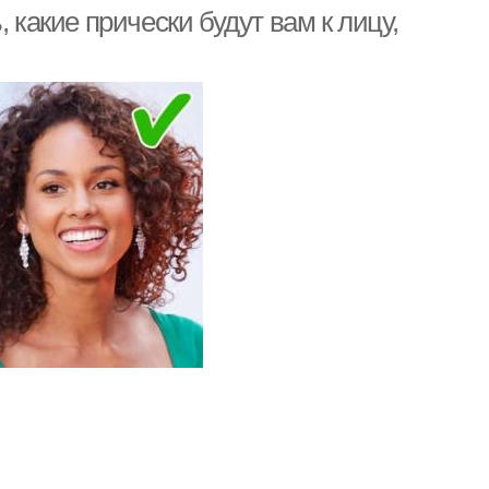
стиле
волосы
 какие прически будут вам к лицу,