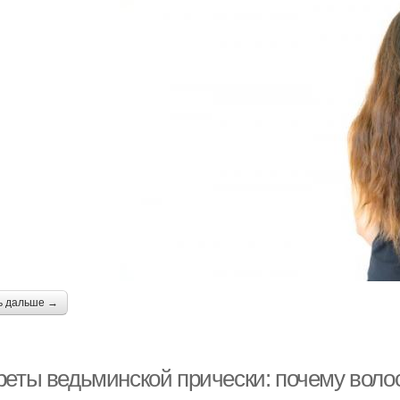
ь дальше →
реты ведьминской прически: почему воло