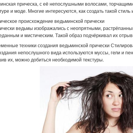
инская прическа, с её непослушными волосами, торчащими
туре и моде. Многие интересуются, как создать такой стиль 
ическое происхождение ведьминской прически
ически ведьмы изображались с неопрятными, растрёпанным
еданным и мистическим. Такой образ подчёркивал их отрыв
менные техники создания ведьминской прически Стилиров
оздания непослушного вида используются муссы, гели и пе
ив их, можно добиться необходимой текстуры.