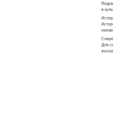
Ведьм
в куль
Истор
Истор
неизв
Совре
Для с
высуш