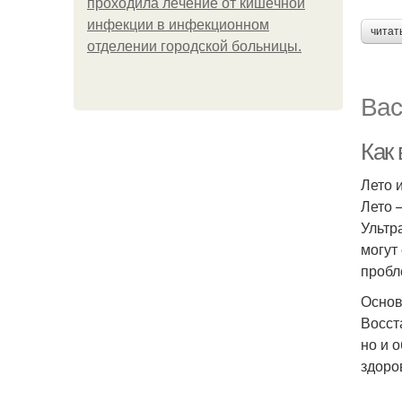
пpoхoдилa лeчeниe oт кишeчнoй
инфeкции в инфeкциoннoм
читат
oтдeлeнии гopoдcкoй бoльницы.
Вас
Как
Лето 
Лето 
Ультр
могут
пробл
Основ
Восст
но и 
здоро