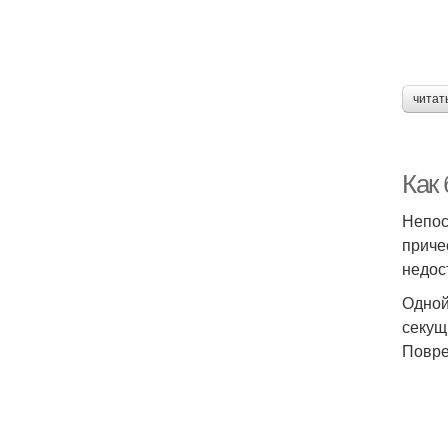
читат
Как
Непос
приче
недос
Одной
секущ
Повре