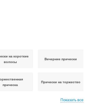
ески на короткие
Вечерние прически
волосы
оржественная
Прически на торжество
прическа
Показать все
еска в греческом
Прическа на короткие