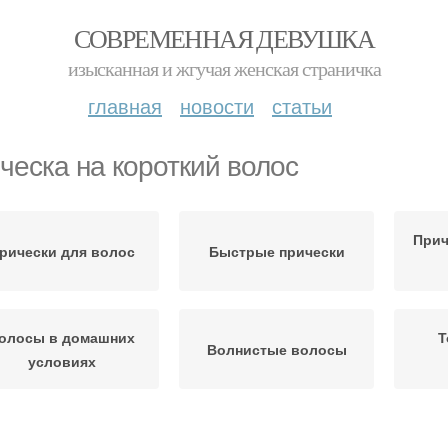
СОВРЕМЕННАЯ ДЕВУШКА
изысканная и жгучая женская страничка
главная
новости
статьи
ческа на короткий волос
Прич
рически для волос
Быстрые прически
олосы в домашних
Т
Волнистые волосы
условиях
Прич
Волосы с фото
Ретро прически