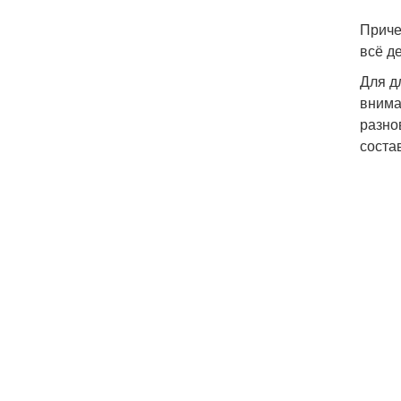
Приче
всё д
Для д
внима
разно
соста