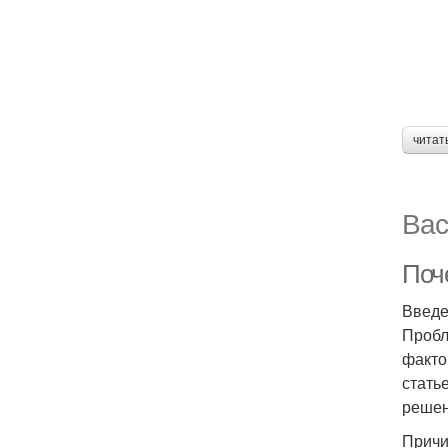
читат
Вас
Поч
Введ
Пробл
факто
стать
решен
Причи