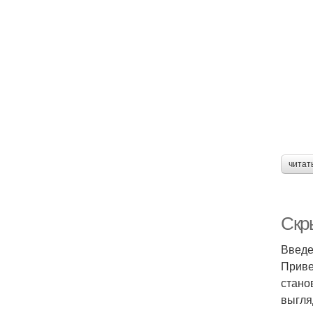
читат
Скр
Введ
Приве
стано
выгля