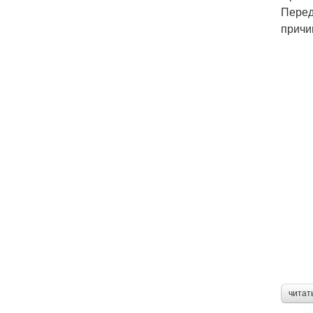
Перед
причи
читат