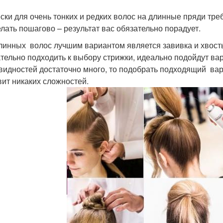
ски для очень тонких и редких волос на длинные пряди треб
елать пошагово – результат вас обязательно порадует.
линных волос лучшим вариантом является завивка и хвосты
тельно подходить к выбору стрижки, идеально подойдут ва
видностей достаточно много, то подобрать подходящий ва
вит никаких сложностей.