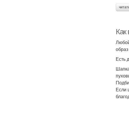
читат
Как
Любой
образ
Есть 
Шапка
пухов
Подби
Если 
благо