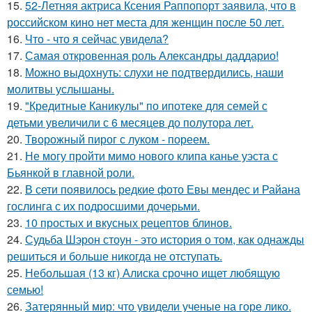
15.
52-Летняя актриса Ксения Раппопорт заявила, что в
российском кино нет места для женщин после 50 лет.
16.
Что - что я сейчас увидела?
17.
Самая откровенная роль Александры даддарио!
18.
Можно выдохнуть: слухи не подтвердились, наши
молитвы услышаны.
19.
"Кредитные Каникулы" по ипотеке для семей с
детьми увеличили с 6 месяцев до полутора лет.
20.
Творожный пирог с луком - пореем.
21.
Не могу пройти мимо нового клипа канье уэста с
Бьянкой в главной роли.
22.
В сети появилось редкие фото Евы мендес и Райана
гослинга с их подросшими дочерьми.
23.
10 простых и вкусных рецептов блинов.
24.
Судьба Шэрон стоун - это история о том, как однажды
решиться и больше никогда не отступать.
25.
Небольшая (13 кг) Алиска срочно ищет любящую
семью!
26.
Затерянный мир: что увидели ученые на горе лико.