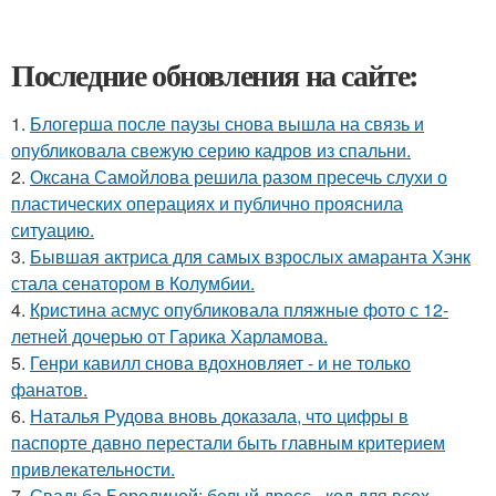
Последние обновления на сайте:
1.
Блогерша после паузы снова вышла на связь и
опубликовала свежую серию кадров из спальни.
2.
Оксана Самойлова решила разом пресечь слухи о
пластических операциях и публично прояснила
ситуацию.
3.
Бывшая актриса для самых взрослых амаранта Хэнк
стала сенатором в Колумбии.
4.
Кристина асмус опубликовала пляжные фото с 12-
летней дочерью от Гарика Харламова.
5.
Генри кавилл снова вдохновляет - и не только
фанатов.
6.
Наталья Рудова вновь доказала, что цифры в
паспорте давно перестали быть главным критерием
привлекательности.
7.
Свадьба Бородиной: белый дресс - код для всех,