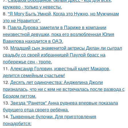
кружево - только у невесты.
8.
"Я Могу Быть Умной, Когда это Нужно, но Мужчинам
это не Нравится".
9.
Павла Дурова заметили в Париже в компании
неизвестной девушки, пока его возлюбленная Юлия
Вавилова находится в ОАЭ.
10.
Младший сын знаменитой актрисы Дилан ли сыграл
свадьбу со своей избранницей Паулой брасс на
побережье сен - тропе.
11.
Александр Головин, известный кадет Макаров,
делится семейным счастьем!
12.
Десять лет одиночества: Анджелина Джоли
призналась, что ни с кем не встречалась после развода с
Брэдом питтом.
13.
Звезда "Ранеток" Анна руднева впервые показала
будущего отца своего ребёнка.
14.
Тыквенные булочки. Для приготовления
понадобится: