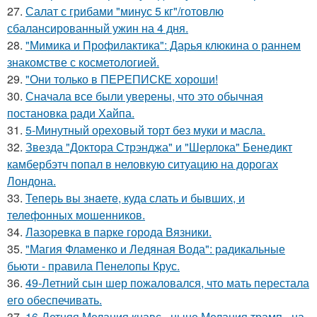
27.
Салат с грибами "минус 5 кг"/готовлю
сбалансированный ужин на 4 дня.
28.
"Мимика и Профилактика": Дарья клюкина о раннем
знакомстве с косметологией.
29.
"Они только в ПЕРЕПИСКЕ хороши!
30.
Сначала все были уверены, что это обычная
постановка ради Хайпа.
31.
5-Минутный ореховый торт без муки и масла.
32.
Звезда "Доктора Стрэнджа" и "Шерлока" Бенедикт
камбербэтч попал в неловкую ситуацию на дорогах
Лондона.
33.
Теперь вы знaетe, куда слать и бывших, и
телeфонныx мошенников.
34.
Лазоревка в парке города Вязники.
35.
"Магия Фламенко и Ледяная Вода": радикальные
бьюти - правила Пенелопы Крус.
36.
49-Летний сын шер пожаловался, что мать перестала
его обеспечивать.
37.
16-Летняя Мелания кнавс - ныне Мелания трамп - на