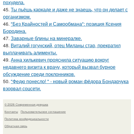
похудела.
45.
Ты пьёшь каркаде и даже не знаешь, что он делает с
организмом.
46.
"Без Крайностей и Самообмана": позиция Ксения
Бородина.
47.
Заварные блины на минералке.
48.
Виталий гогунский, отец Миланы стар, прекратил
выплачивать алименты.
49.
Анна хилькевич прояснила ситуацию вокруг
недавнего визита к врачу, который вызвал бурное
обсуждение среди поклонников.
50.
"Федю понесло! " - новый роман фёдора Бондарчука
взорвал соцсети.
© 2026 Современная девушка
Контакты
Пользовательское соглашение
Политика конфидециальности
Обратная связь