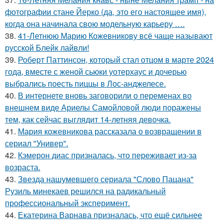
фотографии стане Йерко (да, это его настоящее имя),
когда она начинала свою модельную карьеру ….
38.
41-Летнюю Марию Кожевникову всё чаще называют
русской Блейк лайвли!
39.
Роберт Паттинсон, который стал отцом в марте 2024
года, вместе с женой сьюки уотерхаус и дочерью
выбрались поесть пиццы в Лос-анджелесе.
40.
В интернете вновь заговорили о переменах во
внешнем виде Ариелы Самойловой люди поражены
тем, как сейчас выглядит 14-летняя девочка.
41.
Мария кожевникова рассказала о возвращении в
сериал "Универ".
42.
Кэмерон диас призналась, что переживает из-за
возраста.
43.
Звезда нашумевшего сериала "Слово Пацана"
Рузиль минекаев решился на радикальный
профессиональный эксперимент.
44.
Екатерина Варнава призналась, что ещё сильнее