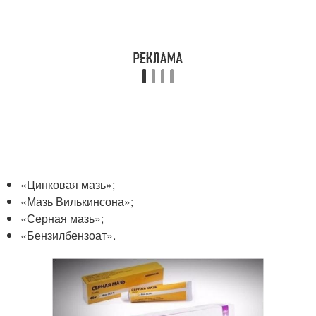
«Цинковая мазь»;
«Мазь Вилькинсона»;
«Серная мазь»;
«Бензилбензоат».