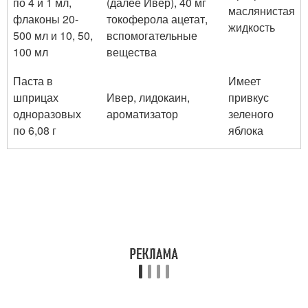
по 4 и 1 мл,
(далее Ивер), 40 мг
маслянистая
флаконы 20-
токоферола ацетат,
жидкость
500 мл и 10, 50,
вспомогательные
100 мл
вещества
Паста в
Имеет
шприцах
Ивер, лидокаин,
привкус
одноразовых
ароматизатор
зеленого
по 6,08 г
яблока