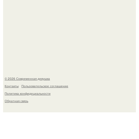
Итальяно веро: Орнелла мути упаковала чемоданы и
готовится обзавестись красным паспортом.
© 2026 Современная девушка
Контакты
Пользовательское соглашение
Политика конфидециальности
Обратная связь