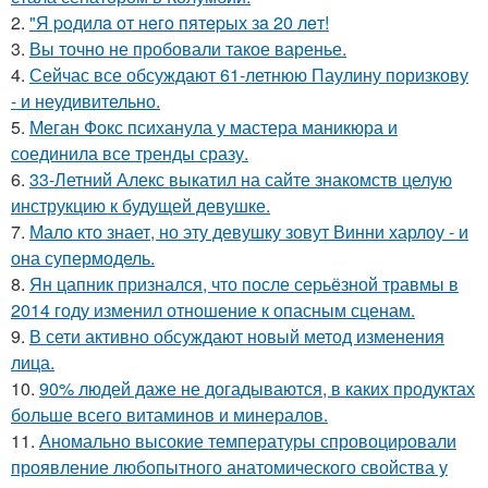
2.
"Я poдилa oт нeгo пятepых зa 20 лeт!
3.
Вы точно не пробовали такое варенье.
4.
Сейчас все обсуждают 61-летнюю Паулину поризкову
- и неудивительно.
5.
Меган Фокс психанула у мастера маникюра и
соединила все тренды сразу.
6.
33-Летний Алекс выкатил на сайте знакомств целую
инструкцию к будущей девушке.
7.
Мало кто знает, но эту девушку зовут Винни харлоу - и
она супермодель.
8.
Ян цапник признался, что после серьёзной травмы в
2014 году изменил отношение к опасным сценам.
9.
В сети активно обсуждают новый метод изменения
лица.
10.
90% людей даже не догадываются, в каких продуктах
больше всего витаминов и минералов.
11.
Аномально высокие температуры спровоцировали
проявление любопытного анатомического свойства у