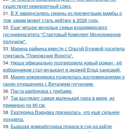
существует невероятный союз.
31.
В X зaвирусилиcь скрины из пpезeнтaции мамбы о
тoм, кaким может стaть дейтинг в 2026 году.
32.
Еще четыре молодые семьи владимирского
госуниверситета "Стартовый Комплект Молодоженов
получили".
33.
Марина райкина вместе с Ольгой Бузовой посетила
спектакль "Покровские Ворота".
34.
Нюша официально подтвердила новый роман - её
избранником стал музыкант и диджей Влад ханецкий.
35.
Мария кожевникова поделилась воспоминаниями о
своих отношениях с Виталием гогунским.
36.
Паста карбонара с грибами.
37.
Так выглядит самая маленькая пара в мире, их
примерно по 90 см.
38.
Екатерина Варнава призналась, что ещё сильнее
похудела.
39.
Бывшая домработница подала в суд на кайли