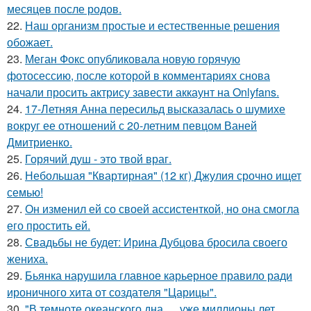
месяцев после родов.
22.
Наш организм простые и естественные решения
обожает.
23.
Меган Фокс опубликовала новую горячую
фотосессию, после которой в комментариях снова
начали просить актрису завести аккаунт на Onlyfans.
24.
17-Летняя Анна пересильд высказалась о шумихе
вокруг ее отношений с 20-летним певцом Ваней
Дмитриенко.
25.
Горячий душ - это твой враг.
26.
Небольшая "Квартирная" (12 кг) Джулия срочно ищет
семью!
27.
Он изменил ей со своей ассистенткой, но она смогла
его простить ей.
28.
Свадьбы не будет: Ирина Дубцова бросила своего
жениха.
29.
Бьянка нарушила главное карьерное правило ради
ироничного хита от создателя "Царицы".
30.
"В темноте океанского дна … уже миллионы лет