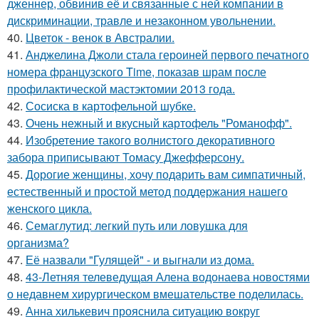
дженнер, обвинив её и связанные с ней компании в
дискриминации, травле и незаконном увольнении.
40.
Цветок - венок в Австралии.
41.
Анджелина Джоли стала героиней первого печатного
номера французского Time, показав шрам после
профилактической мастэктомии 2013 года.
42.
Сосиска в картофельной шубке.
43.
Очень нежный и вкусный картофель "Романофф".
44.
Изобретение такого волнистого декоративного
забора приписывают Томасу Джефферсону.
45.
Дорогие женщины, хочу подарить вам симпатичный,
естественный и простой метод поддержания нашего
женского цикла.
46.
Семаглутид: легкий путь или ловушка для
организма?
47.
Её назвали "Гулящей" - и выгнали из дома.
48.
43-Летняя телеведущая Алена водонаева новостями
о недавнем хирургическом вмешательстве поделилась.
49.
Анна хилькевич прояснила ситуацию вокруг