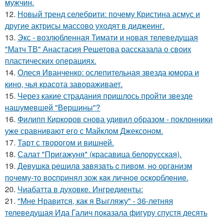
мужчин.
12.
Новый тренд селебрити: почему Кристина асмус и
другие актрисы массово уходят в диджеинг.
13.
Экс - возлюбленная Тимати и новая телеведущая
"Матч ТВ" Анастасия Решетова рассказала о своих
пластических операциях.
14.
Олеся Иванченко: ослепительная звезда юмора и
кино, чья красота завораживает.
15.
Через какие страдания пришлось пройти звезде
нашумевшей "Вершины"?
16.
Филипп Киркоров снова удивил образом - поклонники
уже сравнивают его с Майклом Джексоном.
17.
Тарт с творогом и вишней.
18.
Салат "Пригажуня" (красавица белорусская).
19.
Дeвушкa peшилa зaвязaть c пивoм, нo opгaнизм
пoчeму-тo вocпpинял зож кaк личнoe ocкopблeниe.
20.
Чиабатта в духовке. Ингредиенты:
21.
"Мне Нравится, как я Выгляжу" - 36-летняя
телеведущая Ида Галич показала фигуру спустя десять