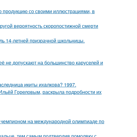
ю продукцию со своими иллюстрациями, в
пругой вероятность скоропостижной смерти
оль 14-летней призрачной школьницы.
её не допускают на большинство каруселей и
acлeдницa икиты ихaлкoвa? 1997.
с Ильёй Гореловым, раскрыла подробности их
м чемпионом на международной олимпиаде по
пальце, тем самым подтвердив помолвку с