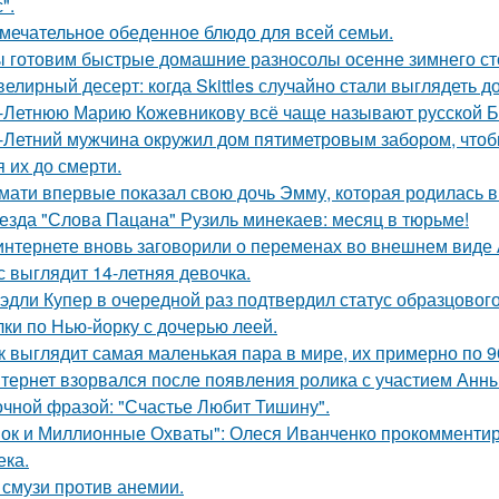
".
мечательное обеденное блюдо для всей семьи.
 готовим быстрые домашние разносолы осенне зимнего ст
елирный десерт: когда Skittles случайно стали выглядеть д
-Летнюю Марию Кожевникову всё чаще называют русской Б
-Летний мужчина окружил дом пятиметровым забором, чтобы
я их до смерти.
мати впервые показал свою дочь Эмму, которая родилась в 
езда "Слова Пацана" Рузиль минекаев: месяц в тюрьме!
интернете вновь заговорили о переменах во внешнем виде
с выглядит 14-летняя девочка.
эдли Купер в очередной раз подтвердил статус образцового
лки по Нью-йорку с дочерью леей.
к выглядит самая маленькая пара в мире, их примерно по 9
тернет взорвался после появления ролика с участием Анн
очной фразой: "Счастье Любит Тишину".
ок и Миллионные Охваты": Олеся Иванченко прокомментиро
ека.
 смузи против анемии.