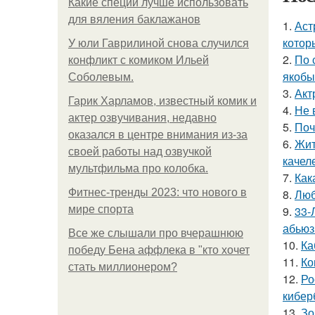
Какие специи лучше использовать
для вяления баклажанов
1.
Аст
котор
У юли Гаврилиной снова случился
2.
По 
конфликт с комиком Ильей
якобы
Соболевым.
3.
Акт
Гарик Харламов, известный комик и
4.
Не 
актер озвучивания, недавно
5.
Поч
оказался в центре внимания из-за
6.
Жит
своей работы над озвучкой
качел
мультфильма про колобка.
7.
Как
Фитнес-тренды 2023: что нового в
8.
Люб
мире спорта
9.
33-
абьюз
Все же слышали про вчерашнюю
10.
Ка
победу Бена аффлека в "кто хочет
11.
Ко
стать миллионером?
12.
Ро
кибер
13.
Зо