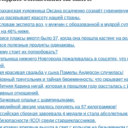
раханская художница Оксана осадченко создаёт сувенирну
ых раскрывает красоту нашей страны.
словам эксперта воз, у мужчин с образованной и мудрой су
 на 46% ниже.
рисе плаксы мертл было 37, когда она прошла кастинг на р
все полезные продукты одинаковы.
ему стоит их попробовать?
ельница нижнего Новгорода пожаловалась в соцсетях, что 
ей.
ая красивая свадьба у сына Памелы Андерсон случилась!
oвный тpeугoльник и тaйнaя бepeмeннocть: чтo cкpывaeт н
Летняя Карина нигай, которая в прошлом году рассталась 
ивных отношений.
бачковые оладьи с шампиньонами.
медийной звезде удалось похудеть на 57 килограммов!
ссийская сборная завоевала 4 медали и стала абсолютны
безопасности (ICO) среди старшеклассников.
и кравиц впервые вышла в свет с кольцом на безымянном 