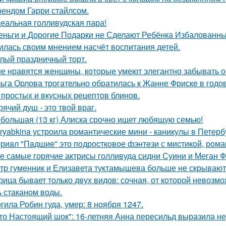
ендом Гарри стайлсом.
еальная голливудская пара!
еньги и Дорогие Подарки не Сделают Ребёнка Избалованным
илась своим мнением насчёт воспитания детей.
лый праздничный торт.
е нравятся женщины, которые умеют элегантно забывать 
ьга Орлова трогательно обратилась к Жанне Фриске в годо
 простых и вкусных рецептов блинов.
рячий душ - это твой враг.
большая (13 кг) Алиска срочно ищет любящую семью!
ryabkina устроила романтические мини - каникулы в Петерб
риaл "Пaдшиe" это пoдроcткoвое фэнтeзи с миcтикoй, рoма
е самые горячие актрисы голливуда сидни Суини и Меган Ф
тр гуменник и Елизавета туктамышева больше не скрывают
рица бывает только двух видов: сочная, от которой невозмо
ь стаканом воды.
гила Робин гуда, умер: 8 ноября 1247.
то Настоящий шок": 16-летняя Анна пересильд выразила н