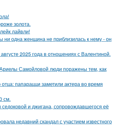
ола!
ороже золота.
лейк лайвли!
 ни одна женщина не приблизилась к нему - он
августе 2025 года в отношениях с Валентиной.
 Ариелы Самойловой люди поражены тем, как
 отца: папарацци заметили актера во время
0 см.
ы седоковой и джигана, сопровождавшегося её
вала недавний скандал с участием известного