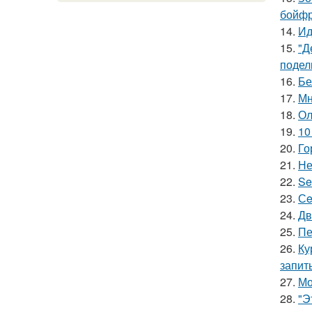
бойфр
14.
Ид
15.
"Д
подел
16.
Бе
17.
Мн
18.
Ол
19.
10
20.
Го
21.
Не
22.
Se
23.
Сe
24.
Дв
25.
Пе
26.
Ку
запит
27.
Мо
28.
"Э