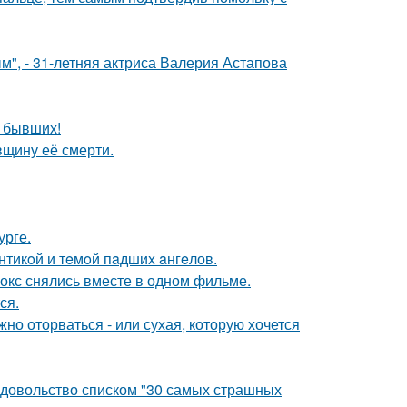
", - 31-летняя актриса Валерия Астапова
о бывших!
вщину её смерти.
урге.
нтикoй и тeмoй пaдшиx aнгeлов.
окс снялись вместе в одном фильме.
ся.
жно оторваться - или сухая, которую хочется
едовольство списком "30 самых страшных