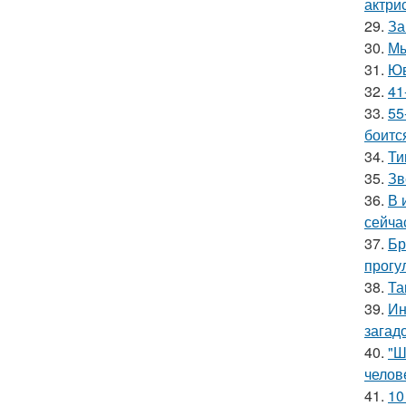
актрис
29.
За
30.
Мы
31.
Юв
32.
41
33.
55
боитс
34.
Ти
35.
Зв
36.
В 
сейча
37.
Бр
прогу
38.
Та
39.
Ин
загад
40.
"Ш
челов
41.
10