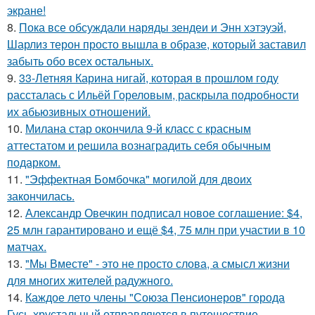
экране!
8.
Пока все обсуждали наряды зендеи и Энн хэтэуэй,
Шарлиз терон просто вышла в образе, который заставил
забыть обо всех остальных.
9.
33-Летняя Карина нигай, которая в прошлом году
рассталась с Ильёй Гореловым, раскрыла подробности
их абьюзивных отношений.
10.
Милана стар окончила 9-й класс с красным
аттестатом и решила вознаградить себя обычным
подарком.
11.
"Эффектная Бомбочка" могилой для двоих
закончилась.
12.
Александр Овечкин подписал новое соглашение: $4,
25 млн гарантировано и ещё $4, 75 млн при участии в 10
матчах.
13.
"Мы Вместе" - это не просто слова, а смысл жизни
для многих жителей радужного.
14.
Каждое лето члены "Союза Пенсионеров" города
Гусь-хрустальный отправляются в путешествие.