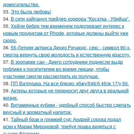
домогательстве.
33.
Это была любовь!
34.
В сети хайпанул трейлер хоррора "Косатка - Убийца".
35.
Хейли бибер тем временем подогревает интерес к
новым продуктам от Rhode, которые должны выйти уже
скоро.
36.
55-Летняя актриса Дениз Ричардс, секс - символ 90-х,
смогла вернуть свою молодость и естественную красоту.
37.
В зоопарке сан - Диего сотрудники поднесли выдр
поближе к посетителям во время лекции, чтобы
участники смогли рассмотреть их получше.
38.
ПП Ватрушка. На все блюдо: кбжу/546/б 45/ж 17/у 50.
39.
Актеры которые не переносят друг друга в реальной
жизни.
40.
Витаминные кубики - удобный способ быстро сделать
вкусный и ароматный напиток.
41.
Тайный брак и громкий суд: Андрей сорока подал
иски к Марии Мироновой, требуя права видеться с
сыном Фёдором.