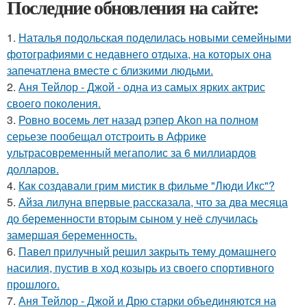
Последние обновления на сайте:
1.
Наталья подольская поделилась новыми семейными
фотографиями с недавнего отдыха, на которых она
запечатлена вместе с близкими людьми.
2.
Аня Тейлор - Джой - одна из самых ярких актрис
своего поколения.
3.
Ровно восемь лет назад рэпер Akon на полном
серьезе пообещал отстроить в Африке
ультрасовременный мегаполис за 6 миллиардов
долларов.
4.
Как создавали грим мистик в фильме "Люди Икс"?
5.
Айза лилуна впервые рассказала, что за два месяца
до беременности вторым сыном у неё случилась
замершая беременность.
6.
Павел прилучный решил закрыть тему домашнего
насилия, пустив в ход козырь из своего спортивного
прошлого.
7.
Аня Тейлор - Джой и Дрю старки объединяются на