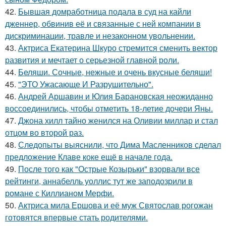
42.
Бывшая домработница подала в суд на кайли
дженнер, обвинив её и связанные с ней компании в
дискриминации, травле и незаконном увольнении.
43.
Актриса Екатерина Шкуро стремится сменить вектор
развития и мечтает о серьезной главной роли.
44.
Беляши. Сочные, нежные и очень вкусные беляши!
45.
"ЭТО Ужасающе И Разрушительно".
46.
Андрей Аршавин и Юлия Барановская неожиданно
воссоединились, чтобы отметить 18-летие дочери Яны.
47.
Джона хилл тайно женился на Оливии миллар и стал
отцом во второй раз.
48.
Следопыты выяснили, что Дима Масленников сделал
предложение Клаве коке ещё в начале года.
49.
После того как "Острые Козырьки" взорвали все
рейтинги, аннабелль уоллис тут же заподозрили в
романе с Киллианом Мерфи.
50.
Актриса мила Ершова и её муж Святослав рогожан
готовятся впервые стать родителями.