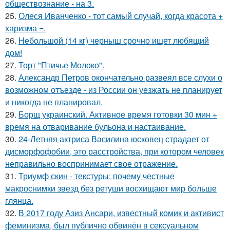
обществознание - на 3.
25.
Олеся Иванченко - тот самый случай, когда красота +
харизма =.
26.
Небольшой (14 кг) черныш срочно ищет любящий
дом!
27.
Торт "Птичье Молоко".
28.
Александр Петров окончательно развеял все слухи о
возможном отъезде - из России он уезжать не планирует
и никогда не планировал.
29.
Борщ украинский. Активное время готовки 30 мин +
время на отваривание бульона и настаивание.
30.
24-Летняя актриса Василина юсковец страдает от
дисморфофобии, это расстройства, при котором человек
неправильно воспринимает свое отражение.
31.
Триумф скин - текстуры: почему честные
макроснимки звезд без ретуши восхищают мир больше
глянца.
32.
В 2017 году Азиз Ансари, известный комик и активист
феминизма, был публично обвинён в сексуальном