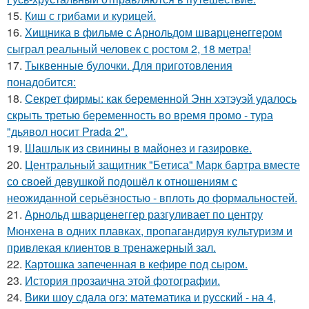
15.
Киш с грибами и курицей.
16.
Хищника в фильме с Арнольдом шварценеггером
сыграл реальный человек с ростом 2, 18 метра!
17.
Тыквенные булочки. Для приготовления
понадобится:
18.
Секрет фирмы: как беременной Энн хэтэуэй удалось
скрыть третью беременность во время промо - тура
"дьявол носит Prada 2".
19.
Шашлык из свинины в майонез и газировке.
20.
Центральный защитник "Бетиса" Марк бартра вместе
со своей девушкой подошёл к отношениям с
неожиданной серьёзностью - вплоть до формальностей.
21.
Арнольд шварценеггер разгуливает по центру
Мюнхена в одних плавках, пропагандируя культуризм и
привлекая клиентов в тренажерный зал.
22.
Картошка запеченная в кефире под сыром.
23.
История прозаична этой фотографии.
24.
Вики шоу сдала огэ: математика и русский - на 4,