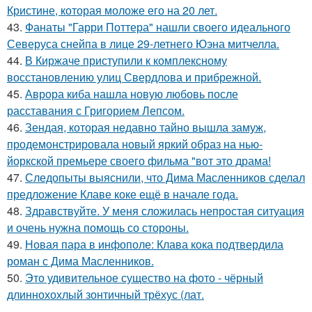
Кристине, которая моложе его на 20 лет.
43.
Фанаты "Гарри Поттера" нашли своего идеального
Северуса снейпа в лице 29-летнего Юэна митчелла.
44.
В Киржаче приступили к комплексному
восстановлению улиц Свердлова и прибрежной.
45.
Аврора киба нашла новую любовь после
расставания с Григорием Лепсом.
46.
Зендая, которая недавно тайно вышла замуж,
продемонстрировала новый яркий образ на нью-
йоркской премьере своего фильма "вот это драма!
47.
Следопыты выяснили, что Дима Масленников сделал
предложение Клаве коке ещё в начале года.
48.
Здравствуйте. У меня сложилась непростая ситуация
и очень нужна помощь со стороны.
49.
Новая пара в инфополе: Клава кока подтвердила
роман с Дима Масленников.
50.
Это удивительное существо на фото - чёрный
длиннохохлый зонтичный трёхус (лат.