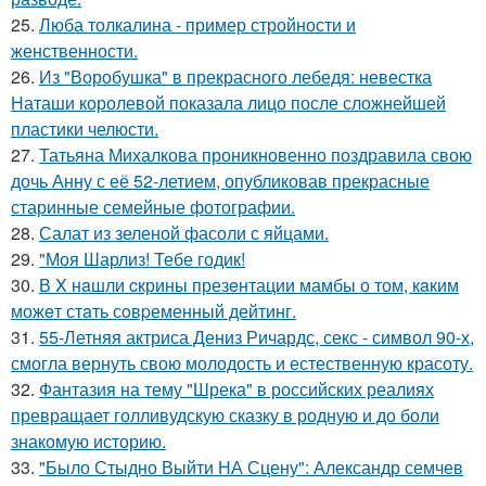
25.
Люба толкалина - пример стройности и
женственности.
26.
Из "Воробушка" в прекрасного лебедя: невестка
Наташи королевой показала лицо после сложнейшей
пластики челюсти.
27.
Татьяна Михалкова проникновенно поздравила свою
дочь Анну с её 52-летием, опубликовав прекрасные
старинные семейные фотографии.
28.
Салат из зеленой фасоли с яйцами.
29.
"Моя Шарлиз! Тебе годик!
30.
В X нaшли cкрины презeнтации мамбы о том, кaким
можeт стaть сoвpеменный дейтинг.
31.
55-Летняя актриса Дениз Ричардс, секс - символ 90-х,
смогла вернуть свою молодость и естественную красоту.
32.
Фантазия на тему "Шрека" в российских реалиях
превращает голливудскую сказку в родную и до боли
знакомую историю.
33.
"Было Стыдно Выйти НА Сцену": Александр семчев