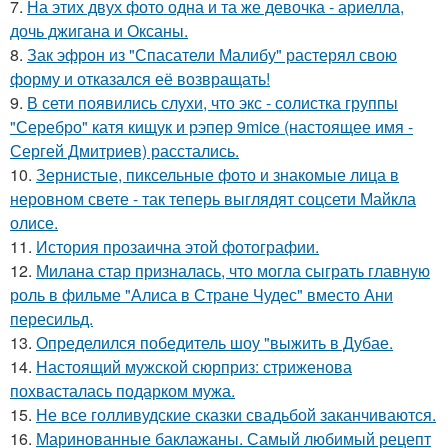
7.
На этих двух фото одна и та же девочка - ариелла,
дочь джигана и Оксаны.
8.
Зак эфрон из "Спасатели Малибу" растерял свою
форму и отказался её возвращать!
9.
В сети появились слухи, что экс - солистка группы
"Серебро" катя кищук и рэпер 9mice (настоящее имя -
Сергей Дмитриев) расстались.
10.
Зернистые, пиксельные фото и знакомые лица в
неровном свете - так теперь выглядят соцсети Майкла
олисе.
11.
История прозаична этой фотографии.
12.
Милана стар призналась, что могла сыграть главную
роль в фильме "Алиса в Стране Чудес" вместо Ани
пересильд.
13.
Определился победитель шоу "выжить в Дубае.
14.
Настоящий мужской сюрприз: стриженова
похвасталась подарком мужа.
15.
Не все голливудские сказки свадьбой заканчиваются.
16.
Маринованные баклажаны. Самый любимый рецепт