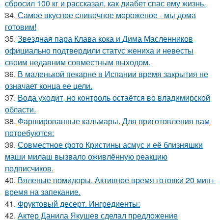
сбросил 100 кг и рассказал, как диабет спас ему жизнь.
34.
Самое вкусное сливочное мороженое - мы дома
готовим!
35.
Звездная пара Клава кока и Дима Масленников
официально подтвердили статус жениха и невесты
своим недавним совместным выходом.
36.
В маленькой пекарне в Испании время закрытия не
означает конца ее цели.
37.
Вода уходит, но контроль остаётся во владимирской
области.
38.
Фаршированные кальмары. Для приготовления вам
потребуются:
39.
Совместное фото Кристины асмус и её близняшки
маши милаш вызвало оживлённую реакцию
подписчиков.
40.
Вяленые помидоры. Активное время готовки 20 мин+
время на запекание.
41.
Фруктовый десерт. Ингредиенты:
42.
Актер Данила Якушев сделал предложение