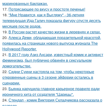
маринованных баклажан.
17.
Потрясающее по вкусу и простоте печенье!
18.
"Мне Нравится, как я Выгляжу" - 36-летняя
телеведущая Ида Галич показала фигуру спустя десять
месяцев после родов.
19.
В России растет качество жизни в деревнях и селах.
20.
Алекса Деми, обладающая поразительной красотой,
появилась на страницах нового выпуска журнала The
Hollywood Reporter.
21.
В 2017 году Азиз Ансари, известный комик и активист
феминизма, был публично обвинён в сексуальном
домогательстве.
22.
Сидни Суини настояла на том, чтобы некоторые
откровенные сцены в 3 сезоне эйфории остались в
сценарии.
23.
Бьянка нарушила главное карьерное правило ради
ироничного хита от создателя "Царицы".
24.
Стендап - комик Виктория Складчикова рассказала о
разводе.