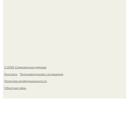
Большинство замечало, что после оргазма мужчина
часто почти сразу теряет возбуждение, тогда как
женщина может дольше сохранять возбуждение.
© 2026 Современная девушка
Контакты
Пользовательское соглашение
Политика конфидециальности
Обратная связь