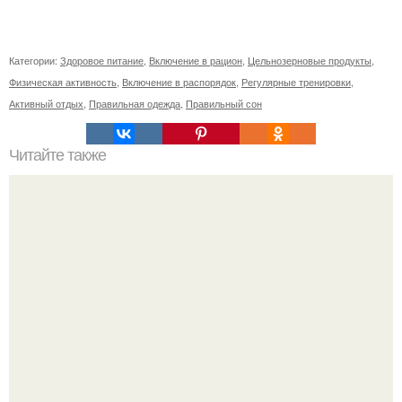
Категории:
Здоровое питание
,
Включение в рацион
,
Цельнозерновые продукты
,
Физическая активность
,
Включение в распорядок
,
Регулярные тренировки
,
Активный отдых
,
Правильная одежда
,
Правильный сон
Читайте также
Быстро и эффективно: как сделать прическу с заколками
за минуту