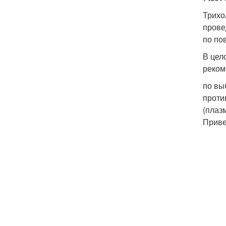
Трихо
прове
по по
В цел
реком
по вы
проти
(плаз
Приве