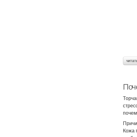
читат
Поч
Торча
стрес
почем
Причи
Кожа 