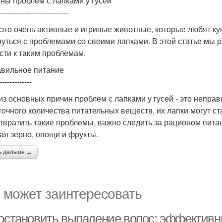
ны проблем с лапками у гусей
----------------------------
- это очень активные и игривые животные, которые любят куп
нуться с проблемами со своими лапками. В этой статье мы
сти к таким проблемам.
вильное питание
-------------
из основных причин проблем с лапками у гусей - это неправ
точного количества питательных веществ, их лапки могут с
твратить такие проблемы, важно следить за рационом пита
ая зерно, овощи и фрукты.
ь дальше →
 может заинтересовать
 остановить выпадение волос: эффектив