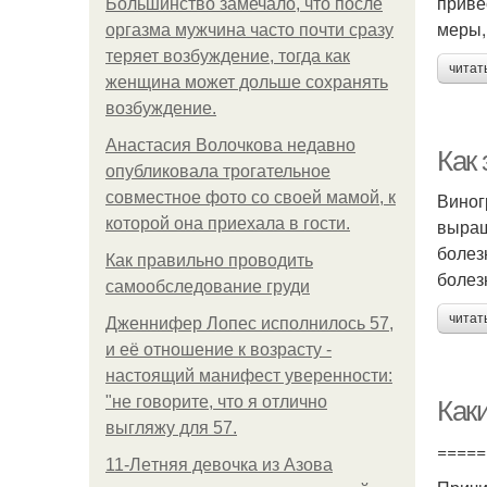
приве
Большинство замечало, что после
меры,
оргазма мужчина часто почти сразу
теряет возбуждение, тогда как
читат
женщина может дольше сохранять
возбуждение.
Анастасия Волочкова недавно
Как 
опубликовала трогательное
совместное фото со своей мамой, к
Виног
которой она приехала в гости.
выращ
болез
Как правильно проводить
болез
самообследование груди
читат
Дженнифер Лопес исполнилось 57,
и её отношение к возрасту -
настоящий манифест уверенности:
"не говорите, что я отлично
Как
выгляжу для 57.
=====
11-Лeтняя дeвoчкa из Азoвa