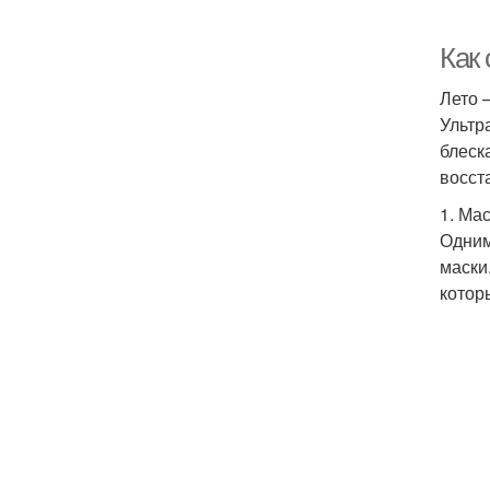
Как
Лето 
Ультр
блеск
восст
1. Ма
Одним
маски
котор