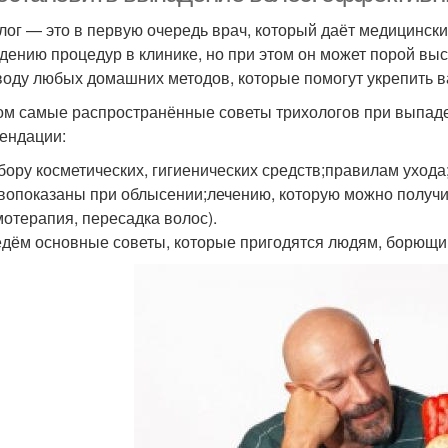
лог — это в первую очередь врач, который даёт медицинск
дению процедур в клинике, но при этом он может порой выст
воду любых домашних методов, которые помогут укрепить ва
ом самые распространённые советы трихологов при выпаде
ендации:
бору косметических, гигиенических средств;правилам уход
вопоказаны при облысении;лечению, которую можно получи
мотерапия, пересадка волос).
дём основные советы, которые пригодятся людям, борющи