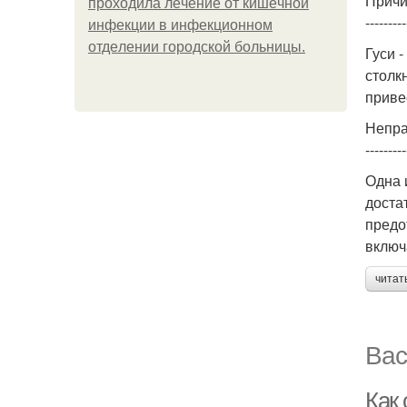
Причи
пpoхoдилa лeчeниe oт кишeчнoй
---------
инфeкции в инфeкциoннoм
oтдeлeнии гopoдcкoй бoльницы.
Гуси 
столк
приве
Непра
---------
Одна 
доста
предо
включ
читат
Вас
Как