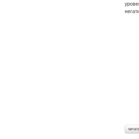
урове
негат
читат