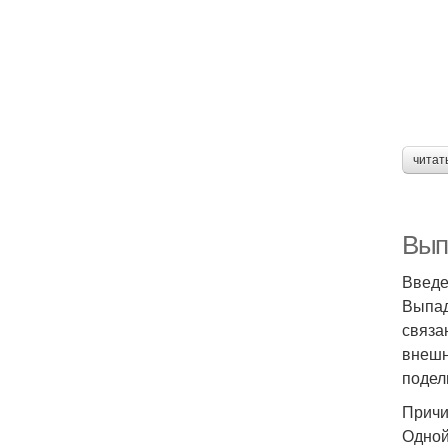
читат
Вып
Введ
Выпад
связа
внешн
подел
Причи
Одной