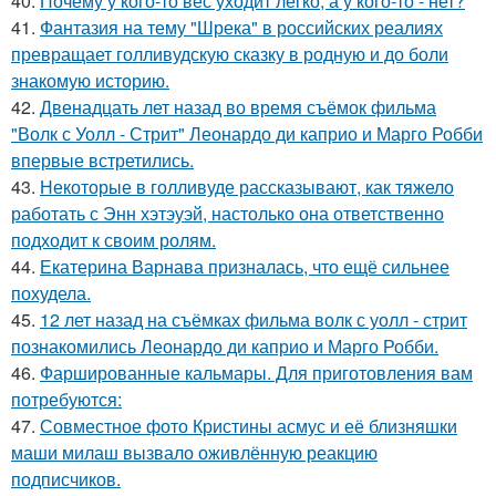
40.
Почему у кого-то вес уходит легко, а у кого-то - нет?
41.
Фантазия на тему "Шрека" в российских реалиях
превращает голливудскую сказку в родную и до боли
знакомую историю.
42.
Двенадцать лет назад во время съёмок фильма
"Волк с Уолл - Стрит" Леонардо ди каприо и Марго Робби
впервые встретились.
43.
Некоторые в голливуде рассказывают, как тяжело
работать с Энн хэтэуэй, настолько она ответственно
подходит к своим ролям.
44.
Екатерина Варнава призналась, что ещё сильнее
похудела.
45.
12 лет назад на съёмках фильма волк с уолл - стрит
познакомились Леонардо ди каприо и Марго Робби.
46.
Фаршированные кальмары. Для приготовления вам
потребуются:
47.
Совместное фото Кристины асмус и её близняшки
маши милаш вызвало оживлённую реакцию
подписчиков.