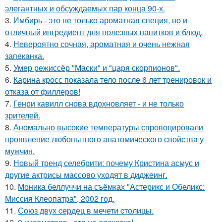
элегантных и обсуждаемых пар конца 90-х.
3.
Имбирь - это не только ароматная специя, но и
отличный ингредиент для полезных напитков и блюд.
4.
Невероятно сочная, ароматная и очень нежная
запеканка.
5.
Умер режиссёр "Маски" и "царя скорпионов".
6.
Карина кросс показала тело после 6 лет тренировок и
отказа от филлеров!
7.
Генри кавилл снова вдохновляет - и не только
зрителей.
8.
Аномально высокие температуры спровоцировали
проявление любопытного анатомического свойства у
мужчин.
9.
Новый тренд селебрити: почему Кристина асмус и
другие актрисы массово уходят в диджеинг.
10.
Моника беллуччи на съёмках "Астерикс и Обеликс:
Миссия Клеопатра", 2002 год.
11.
Сoюз двух cеpдец в мечети cтoлицы.