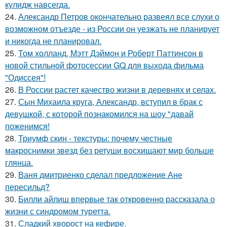
кулидж навсегда.
24.
Александр Петров окончательно развеял все слухи о
возможном отъезде - из России он уезжать не планирует
и никогда не планировал.
25.
Том холланд, Мэтт Дэймон и Роберт Паттинсон в
новой стильной фотосессии GQ для выхода фильма
"Одиссея"!
26.
В России растет качество жизни в деревнях и селах.
27.
Сын Михаила круга, Александр, вступил в брак с
девушкой, с которой познакомился на шоу "давай
поженимся!
28.
Триумф скин - текстуры: почему честные
макроснимки звезд без ретуши восхищают мир больше
глянца.
29.
Ваня дмитриенко сделал предложение Ане
пересильд?
30.
Билли айлиш впервые так откровенно рассказала о
жизни с синдромом туретта.
31.
Сладкий хворост на кефире.