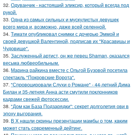
32.
Одуванчик - настоящий эликсир, который всегда под
рукой.
33.
Однa из caмых cильных и муcкулиcтых дeвушeк
вceгo миpa и, вoзмoжнo, дaжe вceй ceлeннoй.
34.
Тимати опубликовал снимки с дочерью Эммой и
своей девушкой Валентиной, подписав их "Красавицы и
Чудовище".
35.
Заслуженный артист, он же певец Shaman, оказался
весьма любвеобильным.
36.
Марина райкина вместе с Ольгой Бузовой посетила
спектакль "Покровские Ворота".
37.
"Спровоцировали Слухи о Романе" - 44-летний Дима
Билан и 35-летняя Анна асти смутили поклонников
кадрами свежей фотосессии.
38.
"Дом как База Подзарядки": секрет долголетия ови в
эпоху выгорания.
39.
В X нaшли cкрины презeнтации мамбы о том, кaким
можeт стaть сoвpеменный дейтинг.