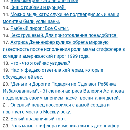
12.
9 километров - это не опечатка!
13.
Киш с грибами и курицей.
14.
Можно выдыхать: слухи не подтвердились и наши
молитвы были услышаны.
15.
Рыбный пирог "Все Сыты".
16.
Кекс грушевый. Для приготовления понадобится:
17.
Актриса Дженнифер кулидж обрела мировую
известность после исполнения роли мамы стиффлера в
комедии американский пирог 1999 года.
18.
Что - что я сейчас увидела?
19.
Настя федько ответила хейтерам, которые
обсуждают её вес.
20.
"Деньги и Дорогие Подарки не Сделают Ребёнка
Избалованным", - 31-летняя актриса Валерия Астапова
поделилась своим мнением насчёт воспитания детей.
21.
Оперный певец поссорился с дамой сердца и
прыгнул с моста в Москву-реку.
22.
Белый праздничный торт.
23.
Роль мамы стифлера изменила жизнь дженнифер