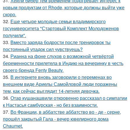
31.
Хейли бибер тем временем подогревает интерес к
новым продуктам от Rhode, которые должны выйти уже
скоро.
32.
Еще четыре молодые семьи владимирского
госуниверситета "Стартовый Комплект Молодоженов
получили".
33.
Вместо заряда бодрости после тренировок ты
постоянный упадок сил чувствуешь?
34.
Рианна на фоне слухов о возможной четвёртой
беременности прилетела в Индию на вечеринку в честь
своего бренда Fenty Beauty.
35.
В интернете вновь заговорили о переменах во
внешнем виде Ариелы Самойловой люди поражены
тем, как сейчас выглядит 14-летняя девочка.
36.
Отар кушанашвили откровенно рассказал о симпатии
к Настасья самбурская - но без взаимности.
37.
Во Франции, в аббатстве аббатство во - де - серне,
прошёл закрытый Гала - вечер ювелирного дома
Chaumet.