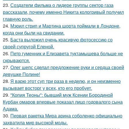
23.
Создатели фильма о лидере группы сектор газа
рассказали, почему именно Никита кологривый получил
главную роль.
24.
Мэрил стрип и Мартина шорта поймали в Лондоне,
когда они были на свидании.
25.
Баста выложил очень красивую фотосессию со
своей супругой Еленой.
26.
Петр гуменник и Елизавета туктамышева больше не
скрываются.
27.
Олег шепс сделал предложение руки и сердца своей
девушке Полине!
28.
Я варю этот суп три раза в неделю, и он неизменно
вызывает восторг у всех, кто его пробует.
29.
"Копия Теоны": бывший муж Ксении Бородиной
Курбан омаров впервые показал лицо годовалого сына
Адама.
30.
Первая ракетка Мира арина соболенко официально
захватила мир высокой моды.