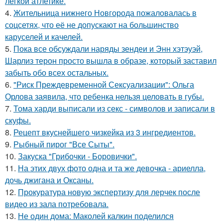
лёгкой атлетике.
4.
Жительница нижнего Новгорода пожаловалась в
соцсетях, что её не допускают на большинство
каруселей и качелей.
5.
Пока все обсуждали наряды зендеи и Энн хэтэуэй,
Шарлиз терон просто вышла в образе, который заставил
забыть обо всех остальных.
6.
"Риск Преждевременной Сексуализации": Ольга
Орлова заявила, что ребенка нельзя целовать в губы.
7.
Тома харди выписали из секс - символов и записали в
скуфы.
8.
Рецепт вкуснейшего чизкейка из 3 ингредиентов.
9.
Рыбный пирог "Все Сыты".
10.
Закуска "Грибочки - Боровички".
11.
На этих двух фото одна и та же девочка - ариелла,
дочь джигана и Оксаны.
12.
Прокуратура новую экспертизу для лерчек после
видео из зала потребовала.
13.
Не один дома: Маколей калкин поделился