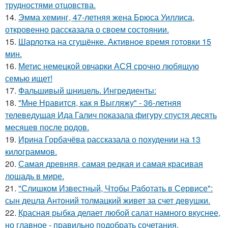
трудностями отцовства.
14.
Эмма хеминг, 47-летняя жена Брюса Уиллиса,
откровенно рассказала о своем состоянии.
15.
Шарлотка на сгущёнке. Активное время готовки 15
мин.
16.
Метис немецкой овчарки АСЯ срочно любящую
семью ищет!
17.
Фальшивый шницель. Ингредиенты:
18.
"Мне Нравится, как я Выгляжу" - 36-летняя
телеведущая Ида Галич показала фигуру спустя десять
месяцев после родов.
19.
Ирина Горбачёва рассказала о похудении на 13
килограммов.
20.
Самая древняя, самая редкая и самая красивая
лошадь в мире.
21.
"Слишком Известный, Чтобы Работать в Сервисе":
сын децла Антоний толмацкий живет за счет девушки.
22.
Красная рыбка делает любой салат намного вкуснее,
но главное - правильно подобрать сочетания.