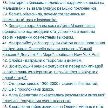
38.
Екатерина Климова поделилась кадрами с отдыха на
Мальдивах и вызвала бурную реакцию поклонников.
39.
Лолита объяснила, почему согласилась на
совместный трек с Instasamka.
40.
Звездная пара Клава кока и Дима Масленников
официально подтвердили статус жениха и невесты
своим недавним совместным выходом.
41.
Австралийскую блогершу ли халтон после появления
на фестивале Coachella начали называть "Самой
Красивой Девушкой в Мире", сообщает New York Post.
42.
Слойки - ватрушки с творогом и джемом.
43.
Шокирующий рацион фигуристки перед олимпиадой
состоял лишь из энергетика, пары конфет и йогурта с
одной ягодой.
44.
Отварное мяско. 1200-2000 г свинины без костей,
лучше с прослойками жирка.
45.
Алла Довлатова похвасталась результатом интимной
пластики: "ощущения очень классные!
46.
Джона хилл тайно женился на Оливии миллар и стал