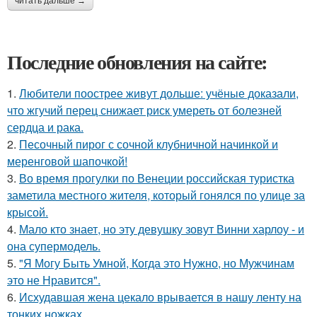
читать дальше →
Последние обновления на сайте:
1.
Любители поострее живут дольше: учёные доказали,
что жгучий перец снижает риск умереть от болезней
сердца и рака.
2.
Песочный пирог с сочной клубничной начинкой и
меренговой шапочкой!
3.
Во время прогулки по Венеции российская туристка
заметила местного жителя, который гонялся по улице за
крысой.
4.
Мало кто знает, но эту девушку зовут Винни харлоу - и
она супермодель.
5.
"Я Могу Быть Умной, Когда это Нужно, но Мужчинам
это не Нравится".
6.
Исхудавшая жена цекало врывается в нашу ленту на
тонких ножках.