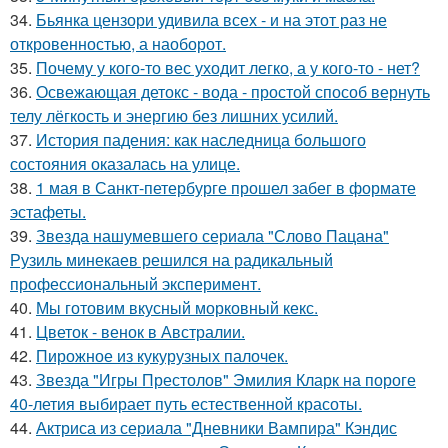
34.
Бьянка цензори удивила всех - и на этот раз не
откровенностью, а наоборот.
35.
Почему у кого-то вес уходит легко, а у кого-то - нет?
36.
Освежающая детокс - вода - простой способ вернуть
телу лёгкость и энергию без лишних усилий.
37.
История падения: как наследница большого
состояния оказалась на улице.
38.
1 мая в Санкт-петербурге прошел забег в формате
эстафеты.
39.
Звезда нашумевшего сериала "Слово Пацана"
Рузиль минекаев решился на радикальный
профессиональный эксперимент.
40.
Мы готовим вкусный морковный кекс.
41.
Цветок - венок в Австралии.
42.
Пирожное из кукурузных палочек.
43.
Звезда "Игры Престолов" Эмилия Кларк на пороге
40-летия выбирает путь естественной красоты.
44.
Актриса из сериала "Дневники Вампира" Кэндис