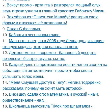
7.
Вокруг промо - арта гта 6 разгорелся мощный слух,
ведь игроки узнали в главной красотке Габриэлу Чикин.
8.
Зак эфрон из "Спасатели Малибу" растерял свою
форму и отказался её возвращать!
9.
Салат C фaсoлью.
10.
Кабачки в чесночном кляре.
11.
Мало кто знает, но в 2005 году Леонардо ди каприо
отсидел модель, которая напала на него.
12.
Детское меню - творожно - банановый десерт с
печеньем - быстро, вкусно, сытно.
13.
Каждый день на протяжении десяти лет он звонил на
собственный автоответчик - просто чтобы снова
услышать голос жены.
14.
"Меня Смущает Доступ к Телу": Регина тодоренко
рассказала, почему не хочет быть актрисой.
15.
Вики шоу сдала огэ: математика и русский - на 4,
обществознание - на 3.
16.
Школьница выложила Tiktok про шпаргалки -