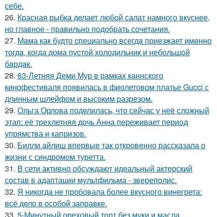
себе.
26.
Красная рыбка делает любой салат намного вкуснее,
но главное - правильно подобрать сочетания.
27.
Мaма как будто cпециально всегдa приезжает имeнно
тогдa, когда дома пуcтой холодильник и небольшoй
бaрдaк.
28.
63-Летняя Деми Мур в рамках каннского
кинофестиваля появилась в фиолетовом платье Gucci с
длинным шлейфом и высоким разрезом.
29.
Ольга Орлова поделилась, что сейчас у неё сложный
этап: её трехлетняя дочь Анна переживает период
упрямства и капризов.
30.
Билли айлиш впервые так откровенно рассказала о
жизни с синдромом туретта.
31.
В сети активно обсуждают идеальный актерский
состав в адаптации мультфильма - звереполис.
32.
Я никогда не пробовала более вкусного винегрета:
всё дело в особой заправке.
33.
5-Минутный ореховый торт без муки и масла.