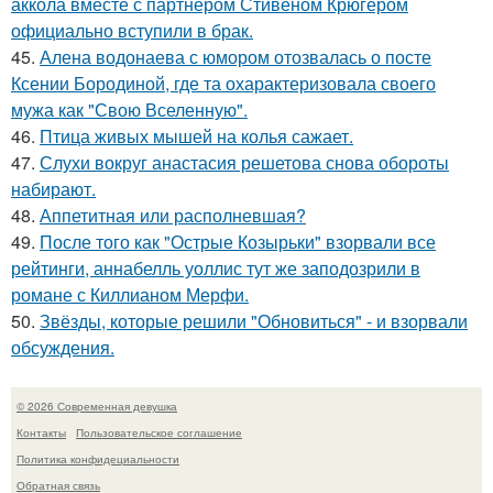
аккола вместе с партнером Стивеном Крюгером
официально вступили в брак.
45.
Алена водонаева с юмором отозвалась о посте
Ксении Бородиной, где та охарактеризовала своего
мужа как "Свою Вселенную".
46.
Птица живых мышей на колья сажает.
47.
Слухи вокруг анастасия решетова снова обороты
набирают.
48.
Аппетитная или располневшая?
49.
После того как "Острые Козырьки" взорвали все
рейтинги, аннабелль уоллис тут же заподозрили в
романе с Киллианом Мерфи.
50.
Звёзды, которые решили "Обновиться" - и взорвали
обсуждения.
© 2026 Современная девушка
Контакты
Пользовательское соглашение
Политика конфидециальности
Обратная связь