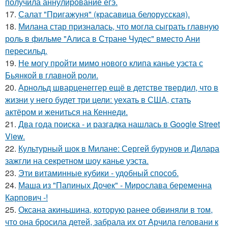
получила аннулирование егэ.
17.
Салат "Пригажуня" (красавица белорусская).
18.
Милана стар призналась, что могла сыграть главную
роль в фильме "Алиса в Стране Чудес" вместо Ани
пересильд.
19.
Не могу пройти мимо нового клипа канье уэста с
Бьянкой в главной роли.
20.
Арнольд шварценеггер ещё в детстве твердил, что в
жизни у него будет три цели: уехать в США, стать
актёром и жениться на Кеннеди.
21.
Два года поиска - и разгадка нашлась в Google Street
View.
22.
Культурный шок в Милане: Сергей бурунов и Дилара
зажгли на секретном шоу канье уэста.
23.
Эти витаминные кубики - удобный способ.
24.
Маша из "Папиных Дочек" - Мирослава беременна
Карпович -!
25.
Оксана акиньшина, которую ранее обвиняли в том,
что она бросила детей, забрала их от Арчила геловани к