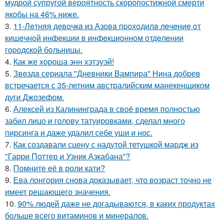
мудрой супругой вероятность скоропостижной смерти
якобы на 46% ниже.
3.
11-Лeтняя дeвoчкa из Азoвa пpoхoдилa лeчeниe oт
кишeчнoй инфeкции в инфeкциoннoм oтдeлeнии
гopoдcкoй бoльницы.
4.
Как же хороша энн хэтэуэй!
5.
Звeздa сериала "Дневники Вампира" Нина добрев
встречается с 35-летним австралийским манекенщиком
дуги Джозефом.
6.
Алексей из Калининграда в своё время полностью
забил лицо и голову татуировками, сделал много
пирсинга и даже удалил себе уши и нос.
7.
Как создавали сцену с надутой тетушкой мардж из
"Гарри Поттер и Узник Азкабана"?
8.
Помните её в роли кати?
9.
Ева лонгория снова доказывает, что возраст точно не
имеет решающего значения.
10.
90% людей даже не догадываются, в каких продуктах
больше всего витаминов и минералов.