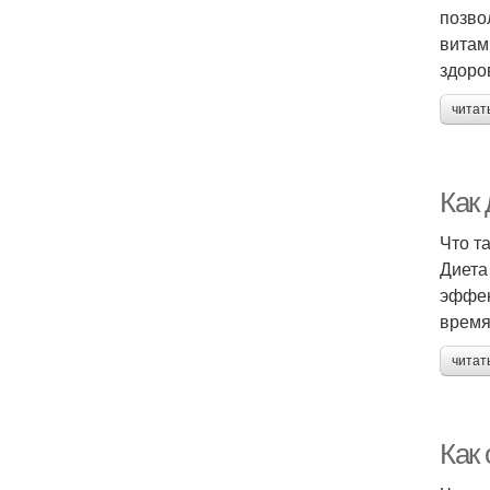
позво
витам
здоро
читат
Как
Что т
Диета
эффек
время
читат
Как