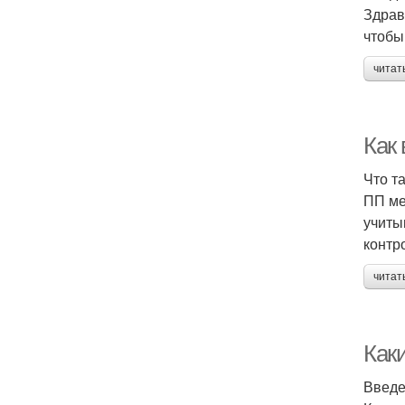
Здрав
чтобы
читат
Как
Что т
ПП ме
учиты
контр
читат
Как
Введ