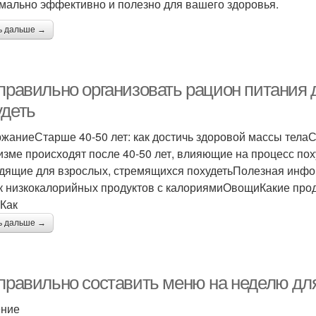
мально эффективно и полезно для вашего здоровья.
ь дальше →
 правильно организовать рацион питания
удеть
жаниеСтарше 40-50 лет: как достичь здоровой массы тела
изме происходят после 40-50 лет, влияющие на процесс по
дящие для взрослых, стремящихся похудетьПолезная инфо
к низкокалорийных продуктов с калориямиОвощиКакие проду
тКак
ь дальше →
 правильно составить меню на неделю дл
ение