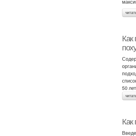
макси
читат
Как
пох
Содер
орган
подхо
списо
50 ле
читат
Как
Введ