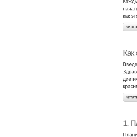
Кажды
начат
как эт
читат
Как
Введ
Здрав
диети
краси
читат
1. 
Плани