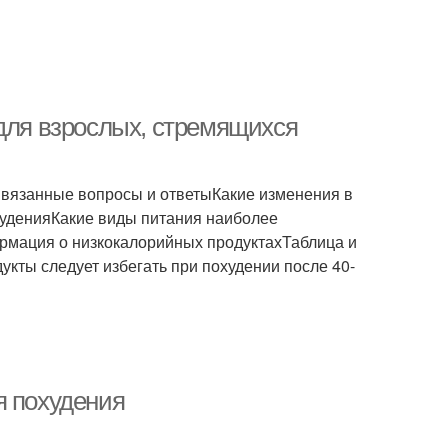
 для взрослых, стремящихся
Связанные вопросы и ответыКакие изменения в
худенияКакие виды питания наиболее
рмация о низкокалорийных продуктахТаблица и
кты следует избегать при похудении после 40-
я похудения