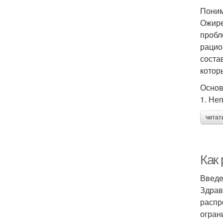
Пони
Ожире
пробл
рацио
соста
котор
Основ
1. Не
читат
Как
Введ
Здрав
распр
огран