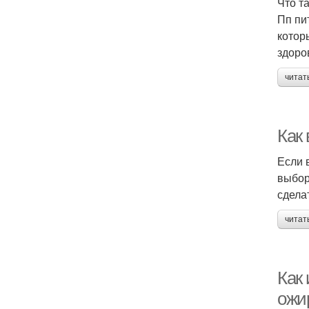
Что т
Пп пи
котор
здоро
читат
Как
Если 
выбор
сдела
читат
Как
ожи