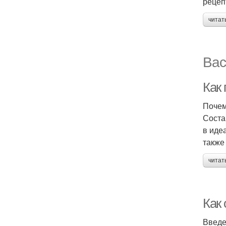
рецеп
читат
Вас
Как
Почем
Соста
в иде
также
читат
Как
Введ