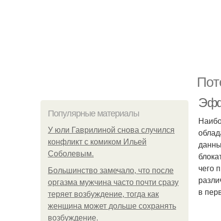
Пот
Эфф
Популярные материалы
Наибо
У юли Гаврилиной снова случился
облад
конфликт с комиком Ильей
данны
Соболевым.
блока
чего 
Большинство замечало, что после
разли
оргазма мужчина часто почти сразу
в пер
теряет возбуждение, тогда как
женщина может дольше сохранять
возбуждение.