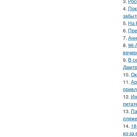
3.
Рос
4.
Пок
забыт
5.
На 
6.
Пре
7.
Анн
8.
96-
вeчep
9.
В с
Дмитр
10.
Ок
11.
Ар
привл
12.
Ин
питат
13.
Па
пляже
14.
18
из-за