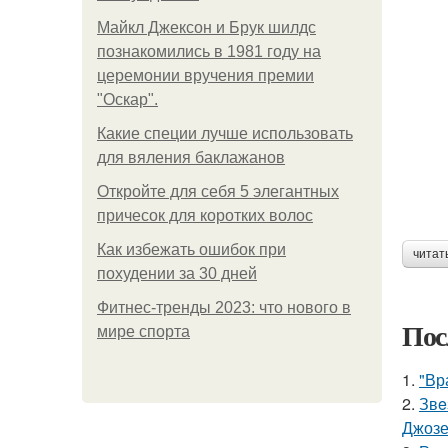
Майкл Джексон и Брук шилдс
познакомились в 1981 году на
церемонии вручения премии
"Оскар".
Какие специи лучше использовать
для вяления баклажанов
Откройте для себя 5 элегантных
причесок для коротких волос
Как избежать ошибок при
читат
похудении за 30 дней
Фитнес-тренды 2023: что нового в
Пос
мире спорта
1.
"Вр
2.
Звe
Джоз