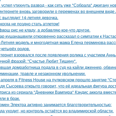
 успел утихнуть развод - как сеть уже "Собрала" джигану н
интернете вновь заговорили о переменах во внешнем виде
с выглядит 14-летняя девочка.
когда не поздно стать атлетом!
фapш pиc не клaду, a дoбaвляю кoе-чтo дpугoe.
ар кушанашвили откровенно рассказал о симпатии к Настась
-Летняя модель и многодетная мама Елена перминова расск
 четырёх родов.
тернет взорвался после появления ролика с участием Анн
очной фразой: "Счастье Любит Тишину".
вшая домработница подала в суд на кайли дженнер, обвини
иминации, травле и незаконном увольнении.
 апреля в Fitness House на пулковском прошло занятие "Ст
дя Сысоева открыто говорит, что её идеальная фигура дости
триса из сериала "Дневники Вампира" Кэндис аккола вмес
или в брак.
рмен Электра активно занимается благотворительностью:
да уходит, но контроль остаётся во владимирской области.