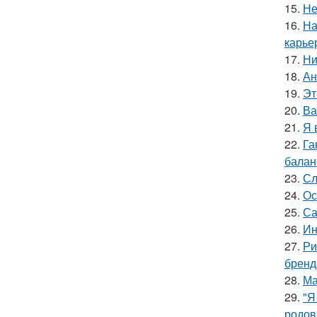
15.
Не
16.
На
карье
17.
Ни
18.
Ан
19.
Эт
20.
Ва
21.
Я 
22.
Га
баланс
23.
Сл
24.
Ос
25.
Са
26.
Ин
27.
Ри
бренд
28.
Ма
29.
"Я
родов