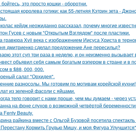
 бойтесь, это просто кошки - оборотни.
стоящая королева готики: как 55-летняя Кэтрин зета - Джон
ры.
колас кейдж неожиданно рассказал, почему многие известн
тон Гусев с новым "Открытым Взглядом" после пластики.
а гравюра Xvii века с изображением Иисуса Христа в терн
ня дмитриенко сделал предложение Ане пересильд?
варю этот суп три раза в неделю, и он неизменно вызывает во
нвест объявил себя самым богатым рэпером в стране и в п
ом в $88, 000, 000.
оеный салат "Орхидея".
енние разносолы. Мы готовим по мотивам корейской кухни!
лат из зеленой фасоли с яйцами.
огда тело говорит с нами проще, чем мы думаем - через уст
анна на фоне слухов о возможной четвёртой беременности 
а Fenty Beauty.
рина райкина вместе с Ольгой Бузовой посетила спектакль
 Перестану Кормить Грудью Мишу, и моя Фигура Улучшится"
.