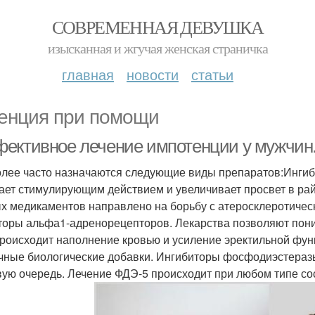
СОВРЕМЕННАЯ ДЕВУШКА
изысканная и жгучая женская страничка
главная
новости
статьи
енция при помощи
ективное лечение импотенции у мужчин
лее часто назначаются следующие виды препаратов:Ингиб
ает стимулирующим действием и увеличивает просвет в ра
х медикаментов направлено на борьбу с атеросклеротичес
торы альфа1-адренорецепторов. Лекарства позволяют пониз
происходит наполнение кровью и усиление эректильной фу
чные биологические добавки. Ингибиторы фосфодиэстеразы
вую очередь. Лечение ФДЭ-5 происходит при любом типе со