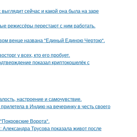
с выглядит сейчас и какой она была на заре
ые режиссёры перестают с ним работать.
овом венце названа "Единый Единою Чертою".
сторг у всех, кто его пробует.
одтверждение показал криптокошелёк с
алость, настроение и самочувствие.
прилетела в Индию на вечеринку в честь своего
 "Покровские Ворота".
: Александра Трусова показала живот после