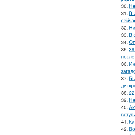
30.
Не
31.
В 
сейча
32.
Ни
33.
B 
34.
От
35.
39
после
36.
Ин
загад
37.
Бы
дискр
38.
22
39.
На
40.
Ак
вступ
41.
Ка
42.
Во