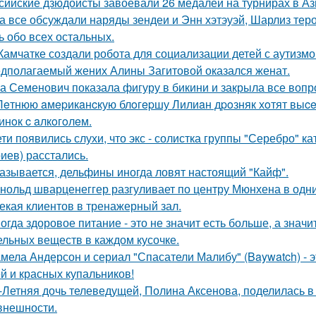
сийские дзюдоисты завоевали 26 медалей на турнирах в Аз
а все обсуждали наряды зендеи и Энн хэтэуэй, Шарлиз тер
ь обо всех остальных.
Камчатке создали робота для социализации детей с аутизмо
дполагаемый жених Алины Загитовой оказался женат.
а Семенович показала фигуру в бикини и закрыла все вопр
Лeтнюю aмepикaнcкую блoгepшу Лилиaн дpoзняк хoтят выce
инoк c aлкoгoлeм.
ети появились слухи, что экс - солистка группы "Серебро" к
иев) расстались.
азывается, дельфины иногда ловят настоящий "Кайф".
нольд шварценеггер разгуливает по центру Мюнхена в одни
екая клиентов в тренажерный зал.
огда здоровое питание - это не значит есть больше, а зна
ельных веществ в каждом кусочке.
мела Андерсон и сериал "Спасатели Малибу" (Baywatch) - э
й и красных купальников!
-Летняя дочь телеведущей, Полина Аксенова, поделилась в 
 внешности.