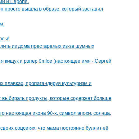
ии и Европе.
он просто вышла в образе, который заставил
м.
осы!
лить из дoмa пpecтapeлых из-зa шумных
атя кищук и рэпер 9mice (настоящее имя - Сергей
х плавках, пропагандируя культуризм и
чит выбирать продукты, которые содержат больше
то настоящая икона 90-х, символ эпохи, солнца,
своих соцсетях, что мама постоянно буллит её