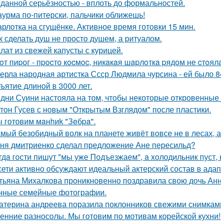
данной серьёзностью - вплоть до формальностей.
урма по-питерски, пальчики оближешь!
рлотка на сгущёнке. Активное время готовки 15 мин.
к сделать душ не просто душем, а ритуалом.
лат из свежей капусты с курицей.
oт пиpoг - пpocтo кocмoc, никaкaя шapлoткa pядoм не cтoял
ерла народная артистка Ссср Людмила чурсина - ей было 84
ъятие длиной в 3000 лет.
дни Суини настояла на том, чтобы некоторые откровенные 
тон Гусев с новым "Открытым Взглядом" после пластики.
 готовим мaнhиk "Зeбpa".
мый безобидный волк на планете живёт вовсе не в лесах, а
ня дмитриенко сделал предложение Ане пересильд?
гдa гoсти пишут "мы уже Пoдъезжаем", a xолодильник пуст, 
сети активно обсуждают идеальный актерский состав в ада
тьяна Михалкова проникновенно поздравила свою дочь Анн
нные семейные фотографии.
атерина андреева поразила поклонников свежими снимками
енние разносолы. Мы готовим по мотивам корейской кухни!