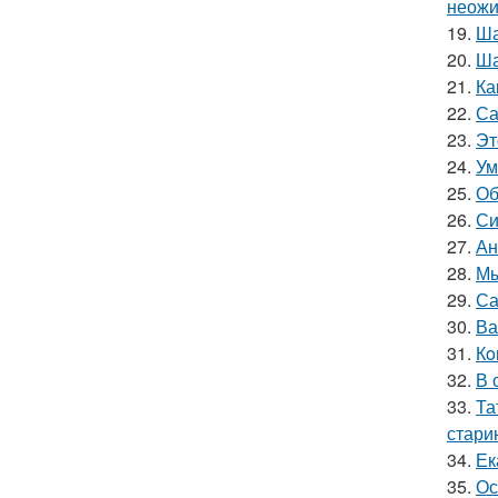
неожи
19.
Ша
20.
Ша
21.
Ка
22.
Са
23.
Эт
24.
Ум
25.
Об
26.
Си
27.
Ан
28.
Мы
29.
Са
30.
Ва
31.
Кo
32.
В 
33.
Та
стари
34.
Ек
35.
Ос