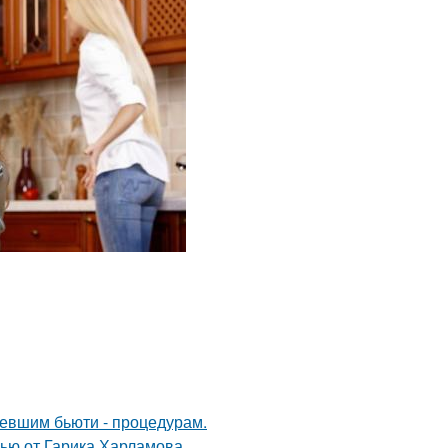
ревшим бьюти - процедурам.
ью от Гарика Харламова.