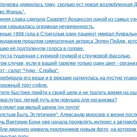
лочкова удивилась тому, сколько ест новая возлюбленная 
ко Жрешь".
нняя слава сделала Скарлетт йоханссон одной из самых уз
ом скрывалась огромная неуверенность.
енью 1958 года в Стокгольм один пациент умирал буквальн
недавнем прошлом симпатичная актриса Эллен Пейдж, котор
цию её подтолкнули голоса в голове.
пуста тушенная с куриной грудкой и стручковой фасолью.
том случае, если в вашей тарелке только один цвет - орга
рт - салат "Чудо - Слойка".
ребирала его вещи и в рюкзаке наткнулась на пустую упаковк
орожный торт суфле.
тите быстрее прийти к своей цели и не тратить время на о
маглутид: легкий путь или ловушка для организма?
глядит как милый щенок (ну почти!
олстым Быть Эстетичнее": Александр морозов о жизни после
чь Виктории Бони уже начала проявлять интерес к автомо
йли дженнер удивила поклонников новым фото, на котором
тянутую попу.