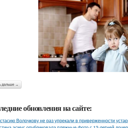
ь дальше →
ледние обновления на сайте:
стасию Волочкову не раз упрекали в приверженности уста
стина асмус опубликовала пляжные фото с 12-летней дочер