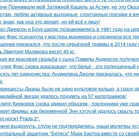
ачи Принимали мой Затяжной Кашель за Астму, но это Оказа
отаю, люблю активные выходные, спонтанные поездки и ве
е знаю, как она это делает, но ей всё к лицу!
кл Джексон и Брук шилдс познакомились в 1981 году на це
ан Фокс психанула у мастера маникюра и соединила все тр
цапник признался, что после серьёзной травмы в 2014 год
ь Дмитрия Маликова весит 45 кг.
кая же красивая свадьба у сына Памелы Андерсон получил
улия Фокс снова доказывает, что бельё - это полноценный 
сять лет одиночества: Анджелина Джоли призналась, что ни
м.
принцессы Дианы было не одно культовое кольцо, а сразу д
медийной звезде удалось похудеть на 57 килограммов!
липп Киркоров снова удивил образом - поклонники уже сра
крет фирмы: как беременной Энн хэтэуэй удалось скрыть т
л носит Prada 2".
жно выдохнуть: слухи не подтвердились, наши молитвы у
нтральный защитник "Бетиса" Марк бартра вместе со свое