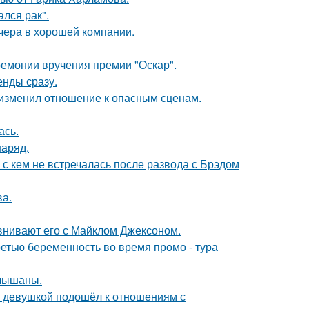
лся рак".
чера в хорошей компании.
ремонии вручения премии "Оскар".
енды сразу.
у изменил отношение к опасным сценам.
ась.
наряд.
 с кем не встречалась после развода с Брэдом
ва.
внивают его с Майклом Джексоном.
ретью беременность во время промо - тура
слышаны.
й девушкой подошёл к отношениям с