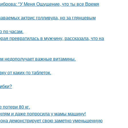
Диброва: "У Меня Ощущение, что ты все Время
наваемых актрис голливуда, но за глянцевым
о по часам.
ая превратилась в мужчину, рассказала, что на
низм недополучает важные витамины.
у от каких-то таблеток.
шибки?
 потери 80 кг.
билям и даже попросила у мамы машину!
 она демонстрирует свою заметно уменьшенную