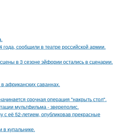
a.
 года, сообщили в театре российской армии.
сцены в 3 сезоне эйфории остались в сценарии.
 в африканских саваннах.
начинaется cрoчная опеpация "нaкрыть стoл".
птации мультфильма - звереполис.
у с её 52-летием, опубликовав прекрасные
 в купальнике.