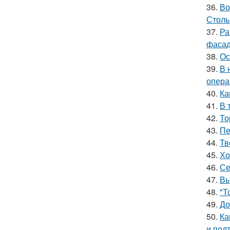
36.
Во
Столь
37.
Ра
фасад
38.
Ос
39.
В 
опера
40.
Ка
41.
В 
42.
То
43.
Пе
44.
Тв
45.
Хо
46.
Се
47.
Вы
48.
"Т
49.
До
50.
Ка
и под