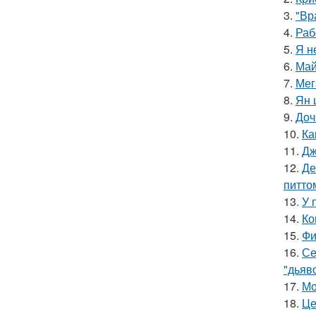
3.
"Вр
4.
Раб
5.
Я н
6.
Май
7.
Мег
8.
Ян 
9.
Доч
10.
Ка
11.
Дж
12.
Де
питто
13.
У 
14.
Ко
15.
Фи
16.
Се
"дьяво
17.
Мо
18.
Це