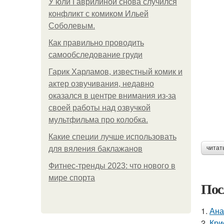
У юли Гаврилиной снова случился
конфликт с комиком Ильей
Соболевым.
Как правильно проводить
самообследование груди
Гарик Харламов, известный комик и
актер озвучивания, недавно
оказался в центре внимания из-за
своей работы над озвучкой
мультфильма про колобка.
Какие специи лучше использовать
для вяления баклажанов
читат
Фитнес-тренды 2023: что нового в
мире спорта
Пос
1.
Ана
2.
Кри