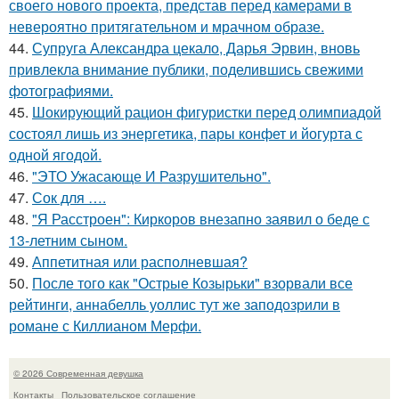
своего нового проекта, представ перед камерами в
невероятно притягательном и мрачном образе.
44.
Супруга Александра цекало, Дарья Эрвин, вновь
привлекла внимание публики, поделившись свежими
фотографиями.
45.
Шокирующий рацион фигуристки перед олимпиадой
состоял лишь из энергетика, пары конфет и йогурта с
одной ягодой.
46.
"ЭТО Ужасающе И Разрушительно".
47.
Сок для ….
48.
"Я Расстроен": Киркоров внезапно заявил о беде с
13-летним сыном.
49.
Аппетитная или располневшая?
50.
После того как "Острые Козырьки" взорвали все
рейтинги, аннабелль уоллис тут же заподозрили в
романе с Киллианом Мерфи.
© 2026 Современная девушка
Контакты
Пользовательское соглашение