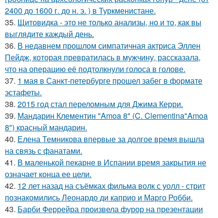
2400 до 1600 г. до н. э. ) в Туркменистане.
35.
Щитовидка - это не только анализы, но и то, как вы
выглядите каждый день.
36.
В недавнем прошлом симпатичная актриса Эллен
Пейдж, которая превратилась в мужчину, рассказала,
что на операцию её подтолкнули голоса в голове.
37.
1 мая в Санкт-петербурге прошел забег в формате
эстафеты.
38.
2015 год стал переломным для Джима Керри.
39.
Мандарин Клементин "Amoa 8" (C. Clementina"Amoa
8") красный мандарин.
40.
Елена Темникова впервые за долгое время вышла
на связь с фанатами.
41.
В маленькой пекарне в Испании время закрытия не
означает конца ее цели.
42.
12 лет назад на съёмках фильма волк с уолл - стрит
познакомились Леонардо ди каприо и Марго Робби.
43.
Барби Феррейра произвела фурор на презентации