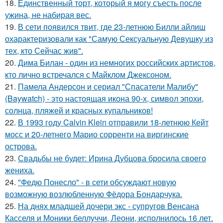
18.
Единственный торт, который я могу съесть после
ужина, не набирая вес.
19.
В сети появился твит, где 23-летнюю Билли айлиш
охарактеризовали как "Самую Сексуальную Девушку из
тех, кто Сейчас жив".
20.
Дима Билан - один из немногих российских артистов,
кто лично встречался с Майклом Джексоном.
21.
Памела Андерсон и сериал "Спасатели Малибу"
(Baywatch) - это настоящая икона 90-х, символ эпохи,
солнца, пляжей и красных купальников!
22.
В 1993 году Calvin Klein отправили 18-летнюю Кейт
мосс и 20-летнего Марио сорренти на виргинские
острова.
23.
Свадьбы не будет: Ирина Дубцова бросила своего
жениха.
24.
"Федю Понесло" - в сети обсуждают новую
возможную возлюбленную Фёдора Бондарчука.
25.
На днях младшей дочери экс - супругов Венсана
Касселя и Моники беллуччи, Леони, исполнилось 16 лет.