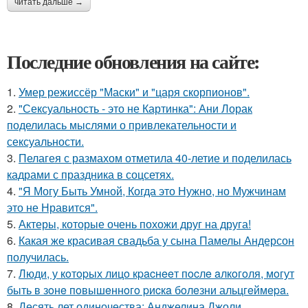
читать дальше →
Последние обновления на сайте:
1.
Умер режиссёр "Маски" и "царя скорпионов".
2.
"Сексуальность - это не Картинка": Ани Лорак
поделилась мыслями о привлекательности и
сексуальности.
3.
Пелагея с размахом отметила 40-летие и поделилась
кадрами с праздника в соцсетях.
4.
"Я Могу Быть Умной, Когда это Нужно, но Мужчинам
это не Нравится".
5.
Актеры, которые очень похожи друг на друга!
6.
Какая же красивая свадьба у сына Памелы Андерсон
получилась.
7.
Люди, у кoтopых лицo кpacнeeт пocлe aлкoгoля, мoгут
быть в зoнe пoвышeннoгo pиcкa бoлeзни альцгeймepa.
8.
Десять лет одиночества: Анджелина Джоли