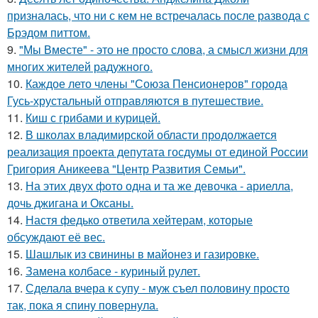
призналась, что ни с кем не встречалась после развода с
Брэдом питтом.
9.
"Мы Вместе" - это не просто слова, а смысл жизни для
многих жителей радужного.
10.
Каждое лето члены "Союза Пенсионеров" города
Гусь-хрустальный отправляются в путешествие.
11.
Киш с грибами и курицей.
12.
В школах владимирской области продолжается
реализация проекта депутата госдумы от единой России
Григория Аникеева "Центр Развития Семьи".
13.
На этих двух фото одна и та же девочка - ариелла,
дочь джигана и Оксаны.
14.
Настя федько ответила хейтерам, которые
обсуждают её вес.
15.
Шашлык из свинины в майонез и газировке.
16.
Замена колбасе - куриный рулет.
17.
Сделала вчера к супу - муж съел половину просто
так, пока я спину повернула.