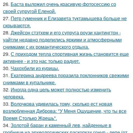
26.
Баста выложил очень красивую фотосессию со
своей супругой Еленой.
27.
Петр гуменник и Елизавета туктамышева больше не
скрываются.
28.
Джейсон стэтхем и его супруга роузи хантингтон -
уайтли недавно поделились яркими и атмосферными
снимками с их романтического отдыха.
29.
С приходом тепла спортивная жизнь становится еще
активнее - и это нас только радует.
30.
Чахохбили из курицы.
31.
Екатерина андреева поразила поклонников свежими
снимками в купальнике.
32.
Иногда одна цель может полностью изменить
человека.
33.
Волочкова удивилась тому, сколько ест новая
возлюбленная Диброва: "У Меня Ощущение, что ты все
Время Столько Жрешь".
34.
Золотой баран и каменный лев, найденные в
гробнице на археологических раскопках гонур - депе (от