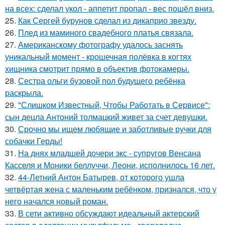
на всех: сделал укол - аппетит пропал - вес пошёл вниз.
25.
Как Сергей бурунов сделал из дикаприо звезду.
26.
Плед из маминого свадебного платья связала.
27.
Американскому фотографу удалось заснять
уникальный момент - крошечная полёвка в когтях
хищника смотрит прямо в объектив фотокамеры.
28.
Сестра ольги бузовой пол будущего ребёнка
раскрыла.
29.
"Слишком Известный, Чтобы Работать в Сервисе":
сын децла Антоний толмацкий живет за счет девушки.
30.
Срочно мы ищем любящие и заботливые ручки для
собачки Герды!
31.
На днях младшей дочери экс - супругов Венсана
Касселя и Моники беллуччи, Леони, исполнилось 16 лет.
32.
44-Летний Антон Батырев, от которого ушла
четвёртая жена с маленьким ребёнком, признался, что у
него начался новый роман.
33.
В сети активно обсуждают идеальный актерский