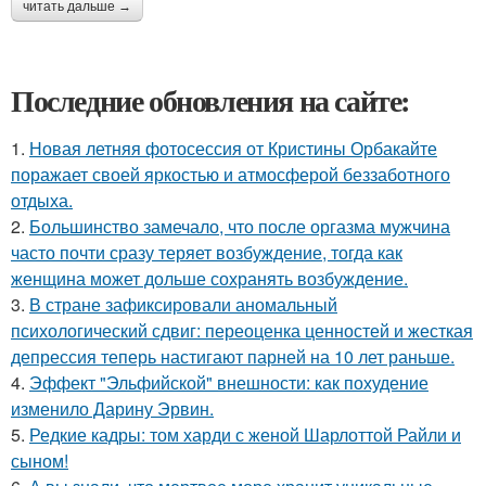
читать дальше →
Последние обновления на сайте:
1.
Новая летняя фотосессия от Кристины Орбакайте
поражает своей яркостью и атмосферой беззаботного
отдыха.
2.
Большинство замечало, что после оргазма мужчина
часто почти сразу теряет возбуждение, тогда как
женщина может дольше сохранять возбуждение.
3.
В стране зафиксировали аномальный
психологический сдвиг: переоценка ценностей и жесткая
депрессия теперь настигают парней на 10 лет раньше.
4.
Эффект "Эльфийской" внешности: как похудение
изменило Дарину Эрвин.
5.
Редкие кадры: том харди с женой Шарлоттой Райли и
сыном!