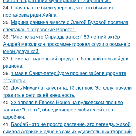
состав в адаптации мультфильма - звереполис.
34.
Сначала все были уверены, что это обычная
постановка ради Хайпа.
35.
Марина райкина вместе с Ольгой Бузовой посетила
спектакль "Покровские Ворота".
36.
"Мне не за что Оправдываться" 53-летний актёр
Андрей мерзликин прокомментировал слухи о романе с
юной девушкой.
37.
Семена - маленький продукт с большой пользой для
рациона.
38.
1 мая в Санкт-петербурге прошел забег в формате
эстафеты.
39.
Дочь Михаила галустяна, 13-летнюю Эстеллу, начали
травить в сети за её внешность.
40.
22 апреля в Fitness House на пулковском прошло
занятие "Степ+", объединившее любителей степ -
аэробики.
41.
Баобаб - это не просто растение, это легенда, живой
символ Африки и одно из самых удивительных творений