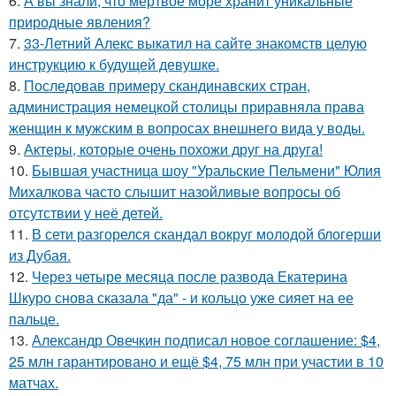
6.
А вы знали, что мертвое море хранит уникальные
природные явления?
7.
33-Летний Алекс выкатил на сайте знакомств целую
инструкцию к будущей девушке.
8.
Последовав примеру скандинавских стран,
администрация немецкой столицы приравняла права
женщин к мужским в вопросах внешнего вида у воды.
9.
Актеры, которые очень похожи друг на друга!
10.
Бывшая участница шоу "Уральские Пельмени" Юлия
Михалкова часто слышит назойливые вопросы об
отсутствии у неё детей.
11.
В сети разгорелся скандал вокруг молодой блогерши
из Дубая.
12.
Через четыре месяца после развода Екатерина
Шкуро снова сказала "да" - и кольцо уже сияет на ее
пальце.
13.
Александр Овечкин подписал новое соглашение: $4,
25 млн гарантировано и ещё $4, 75 млн при участии в 10
матчах.