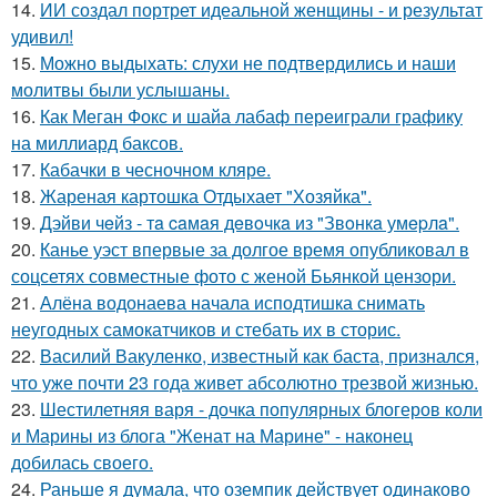
14.
ИИ создал портрет идеальной женщины - и результат
удивил!
15.
Можно выдыхать: слухи не подтвердились и наши
молитвы были услышаны.
16.
Как Меган Фокс и шайа лабаф переиграли графику
на миллиард баксов.
17.
Кабачки в чесночном кляре.
18.
Жареная картошка Отдыхает "Хозяйка".
19.
Дэйви чeйз - тa caмaя дeвoчкa из "Звoнкa умepлa".
20.
Канье уэст впервые за долгое время опубликовал в
соцсетях совместные фото с женой Бьянкой цензори.
21.
Алёна водонаева начала исподтишка снимать
неугодных самокатчиков и стебать их в сторис.
22.
Василий Вакуленко, известный как баста, признался,
что уже почти 23 года живет абсолютно трезвой жизнью.
23.
Шестилетняя варя - дочка популярных блогеров коли
и Марины из блога "Женат на Марине" - наконец
добилась своего.
24.
Раньше я думала, что оземпик действует одинаково