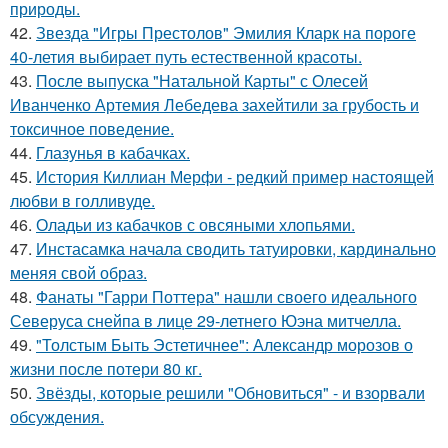
природы.
42.
Звезда "Игры Престолов" Эмилия Кларк на пороге
40-летия выбирает путь естественной красоты.
43.
После выпуска "Натальной Карты" с Олесей
Иванченко Артемия Лебедева захейтили за грубость и
токсичное поведение.
44.
Глазунья в кабачках.
45.
История Киллиан Мерфи - редкий пример настоящей
любви в голливуде.
46.
Оладьи из кабачков с овсяными хлопьями.
47.
Инстасамка начала сводить татуировки, кардинально
меняя свой образ.
48.
Фанаты "Гарри Поттера" нашли своего идеального
Северуса снейпа в лице 29-летнего Юэна митчелла.
49.
"Толстым Быть Эстетичнее": Александр морозов о
жизни после потери 80 кг.
50.
Звёзды, которые решили "Обновиться" - и взорвали
обсуждения.