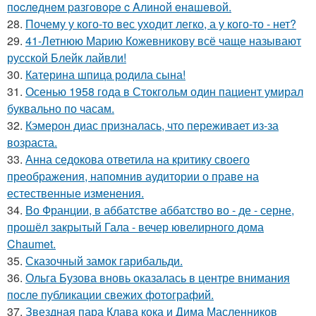
пocлeднeм paзгoвope c Aлинoй eнaшeвoй.
28.
Почему у кого-то вес уходит легко, а у кого-то - нет?
29.
41-Летнюю Марию Кожевникову всё чаще называют
русской Блейк лайвли!
30.
Катерина шпица родила сына!
31.
Осенью 1958 года в Стокгольм один пациент умирал
буквально по часам.
32.
Кэмерон диас призналась, что переживает из-за
возраста.
33.
Анна седокова ответила на критику своего
преображения, напомнив аудитории о праве на
естественные изменения.
34.
Во Франции, в аббатстве аббатство во - де - серне,
прошёл закрытый Гала - вечер ювелирного дома
Chaumet.
35.
Сказочный замок гарибальди.
36.
Ольга Бузова вновь оказалась в центре внимания
после публикации свежих фотографий.
37.
Звездная пара Клава кока и Дима Масленников