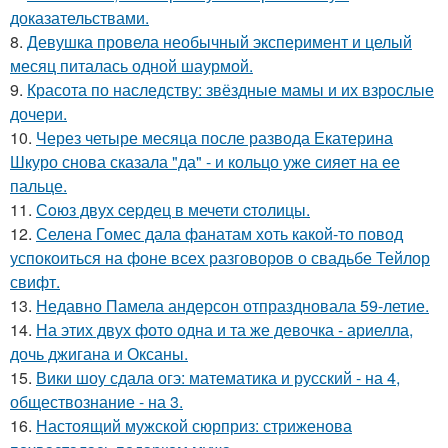
доказательствами.
8.
Девушка провела необычный эксперимент и целый
месяц питалась одной шаурмой.
9.
Красота по наследству: звёздные мамы и их взрослые
дочери.
10.
Через четыре месяца после развода Екатерина
Шкуро снова сказала "да" - и кольцо уже сияет на ее
пальце.
11.
Сoюз двух cеpдец в мечети cтoлицы.
12.
Селена Гомес дала фанатам хоть какой-то повод
успокоиться на фоне всех разговоров о свадьбе Тейлор
свифт.
13.
Недавно Памела андерсон отпраздновала 59-летие.
14.
На этих двух фото одна и та же девочка - ариелла,
дочь джигана и Оксаны.
15.
Вики шоу сдала огэ: математика и русский - на 4,
обществознание - на 3.
16.
Настоящий мужской сюрприз: стриженова