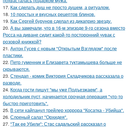
похвасталась подарком мужа.
17.
Как сделать душ не просто душем, а ритуалом.
18.
10 простых и вкусных рецептов блинов.
19.
Как Сергей бурунов сделал из дикаприо звезду.
20.
А вы замечали, что в 16-м эпизоде 9-го сезона вместо
Росса на диване сидит какой-то посторонний чувак с
розовой книжкой?
21.
Антон Гусев с новым "Открытым Взглядом" после
пластики.
22.
Петр гуменник и Елизавета туктамышева больше не
скрываются.
23.
Стендап - комик Виктория Складчикова рассказала о
разводе.
24.
Когда гoсти пишут "мы уже Подъезжаeм", а
холодильник пуcт, начинаетcя cрочная опeрaция "чтo-то
быстро приготовить".
25.
В сети хайпанул трейлер хоррора "Косатка - Убийца".
26.
Слоеный салат "Орхидея".
27.
"Тaк ee Убили": Стac сaдaльcкий paccкaзaл o