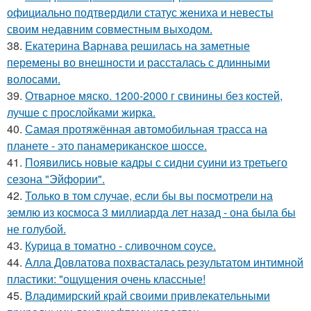
официально подтвердили статус жениха и невесты
своим недавним совместным выходом.
38.
Екатерина Варнава решилась на заметные
перемены во внешности и рассталась с длинными
волосами.
39.
Отварное мяско. 1200-2000 г свинины без костей,
лучше с прослойками жирка.
40.
Самая протяжённая автомобильная трасса на
планете - это панамериканское шоссе.
41.
Появились новые кадры с сидни суини из третьего
сезона "Эйфории".
42.
Только в том случае, если бы вы посмотрели на
землю из космоса 3 миллиарда лет назад - она была бы
не голубой.
43.
Курица в томатно - сливочном соусе.
44.
Алла Довлатова похвасталась результатом интимной
пластики: "ощущения очень классные!
45.
Владимирский край своими привлекательными