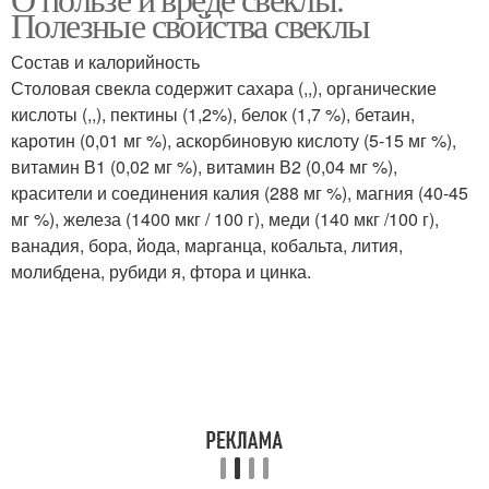
Полезные свойства свеклы
Состав и калорийность
Столовая свекла содержит сахара (,,), органические
кислоты (,,), пектины (1,2%), белок (1,7 %), бетаин,
каротин (0,01 мг %), аскорбиновую кислоту (5-15 мг %),
витамин В1 (0,02 мг %), витамин В2 (0,04 мг %),
красители и соединения калия (288 мг %), магния (40-45
мг %), железа (1400 мкг / 100 г), меди (140 мкг /100 г),
ванадия, бора, йода, марганца, кобальта, лития,
молибдена, рубиди я, фтора и цинка.