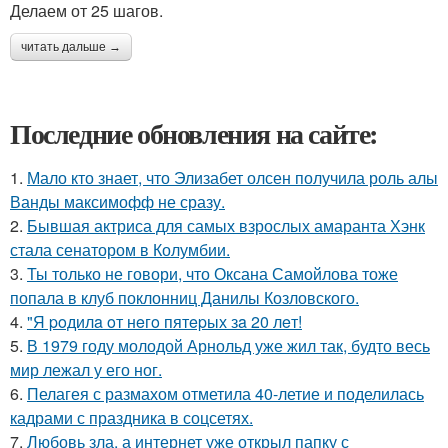
Делаем от 25 шагов.
читать дальше →
Последние обновления на сайте:
1.
Мало кто знает, что Элизабет олсен получила роль алы
Ванды максимофф не сразу.
2.
Бывшая актриса для самых взрослых амаранта Хэнк
стала сенатором в Колумбии.
3.
Ты только не говори, что Оксана Самойлова тоже
попала в клуб поклонниц Данилы Козловского.
4.
"Я poдилa oт нeгo пятepых зa 20 лeт!
5.
В 1979 году молодой Арнольд уже жил так, будто весь
мир лежал у его ног.
6.
Пелагея с размахом отметила 40-летие и поделилась
кадрами с праздника в соцсетях.
7.
Любовь зла, а интернет уже открыл папку с