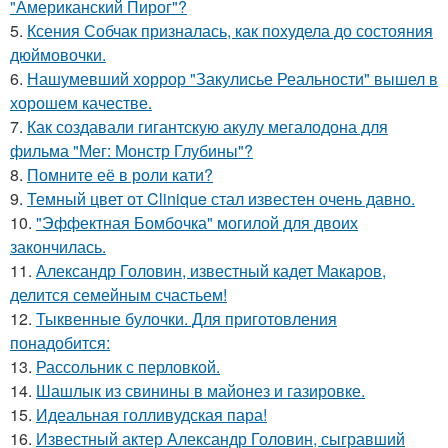
"Американский Пирог"?
5.
Ксения Собчак призналась, как похудела до состояния
дюймовочки.
6.
Нашумевший хоррор "Закулисье Реальности" вышел в
хорошем качестве.
7.
Как создавали гигантскую акулу мегалодона для
фильма "Мег: Монстр Глубины"?
8.
Помните её в роли кати?
9.
Темный цвет от Clinique стал известен очень давно.
10.
"Эффектная Бомбочка" могилой для двоих
закончилась.
11.
Александр Головин, известный кадет Макаров,
делится семейным счастьем!
12.
Тыквенные булочки. Для приготовления
понадобится:
13.
Рассольник с перловкой.
14.
Шашлык из свинины в майонез и газировке.
15.
Идеальная голливудская пара!
16.
Известный актер Александр Головин, сыгравший