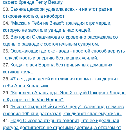
своего бренда Fenty Beauty.
33.
Бьянка цензори удивила всех - и на этот раз не
откровенностью, а наоборот.
34.
"Маска, я Тебя не Знаю": трагедия стримерши,
которую не захотели увидеть настоящей.
35.
Виктория Складчикова откровенно рассказала со
сцены о разводе с состоятельным супругом.
36.
Освежающая детокс - вода - простой способ вернуть
телу лёгкость и энергию без лишних усилий.
37.
Когда-то вся Европа без привычных домашних
котиков жила.
38.
47 лет, двое детей и отличная форма - как держит
себя Анна Ковальчук.
39.
"Королева Авангарда: Энн Хэтэуэй Покоряет Лондон
в Кутюре от Iris Van Herpen".
40.
"Было Стыдно Выйти НА Сцену": Александр семчев
сбросил 100 кг и рассказал, как диабет спас ему жизнь.
41.
Надя Сысоева открыто говорит, что её идеальная
фигура достигается не строгими диетами, а отказом от