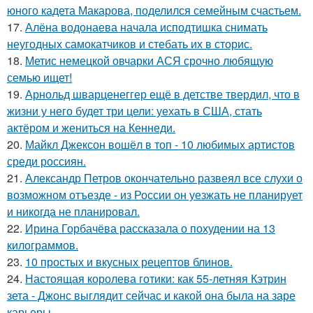
юного кадета Макарова, поделился семейным счастьем.
17.
Алёна водонаева начала исподтишка снимать
неугодных самокатчиков и стебать их в сторис.
18.
Метис немецкой овчарки АСЯ срочно любящую
семью ищет!
19.
Арнольд шварценеггер ещё в детстве твердил, что в
жизни у него будет три цели: уехать в США, стать
актёром и жениться на Кеннеди.
20.
Майкл Джексон вошёл в топ - 10 любимых артистов
среди россиян.
21.
Александр Петров окончательно развеял все слухи о
возможном отъезде - из России он уезжать не планирует
и никогда не планировал.
22.
Ирина Горбачёва рассказала о похудении на 13
килограммов.
23.
10 простых и вкусных рецептов блинов.
24.
Настоящая королева готики: как 55-летняя Кэтрин
зета - Джонс выглядит сейчас и какой она была на заре
карьеры.