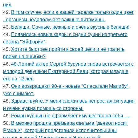
них.
42.
В том случае, если в вашей тарелке только один цвет
- организм недополучает важные витамины.
43.
Беляши. Сочные, нежные и очень вкусные беляши!
44.
Появились новые кадры с сидни суини из третьего
сезона "Эйфории".
45.
Хотите быстрее прийти к своей цели и не тратить
время на ошибки?
46.
48-Летний актер Сергей бурунов снова встречается с
молодой девушкой Екатериной Леви, которая младше
его на 12 лет.
47.
Они возвращают 90-е - новые "Спасатели Малибу"
уже снимают.
48.
Здравствуйте. У меня сложилась непростая ситуация
и очень нужна помощь со стороны.
49.
Роман курцын не оформляет имущество на себя ….
50.
В мехико прошла премьера фильма "дьявол носит
Prada 2", который представили исполнительницы
главных ролей Мэрил стрип и Энн хэтэуэй.