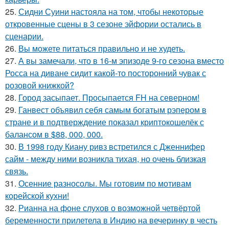
25.
Сидни Суини настояла на том, чтобы некоторые
откровенные сцены в 3 сезоне эйфории остались в
сценарии.
26.
Вы можете питаться правильно и не худеть.
27.
А вы замечали, что в 16-м эпизоде 9-го сезона вместо
Росса на диване сидит какой-то посторонний чувак с
розовой книжкой?
28.
Город засыпает. Просыпается FH на северном!
29.
Ганвест объявил себя самым богатым рэпером в
стране и в подтверждение показал криптокошелёк с
балансом в $88, 000, 000.
30.
В 1998 году Киану ривз встретился с Дженнифер
сайм - между ними возникла тихая, но очень близкая
связь.
31.
Осенние разносолы. Мы готовим по мотивам
корейской кухни!
32.
Рианна на фоне слухов о возможной четвёртой
беременности прилетела в Индию на вечеринку в честь