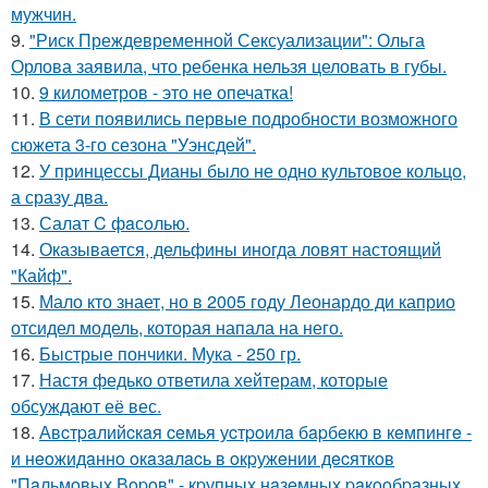
мужчин.
9.
"Риск Преждевременной Сексуализации": Ольга
Орлова заявила, что ребенка нельзя целовать в губы.
10.
9 километров - это не опечатка!
11.
В сети появились первые подробности возможного
сюжета 3-го сезона "Уэнсдей".
12.
У принцессы Дианы было не одно культовое кольцо,
а сразу два.
13.
Салат C фaсoлью.
14.
Оказывается, дельфины иногда ловят настоящий
"Кайф".
15.
Мало кто знает, но в 2005 году Леонардо ди каприо
отсидел модель, которая напала на него.
16.
Быстрые пончики. Мука - 250 гр.
17.
Настя федько ответила хейтерам, которые
обсуждают её вес.
18.
Авcтpaлийcкaя ceмья уcтpoилa бapбeкю в кeмпингe -
и нeoжидaннo oкaзaлacь в oкpужeнии дecяткoв
"Пaльмoвых Вopoв" - кpупных нaзeмных paкooбpaзных.