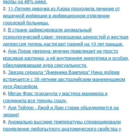
якобы на 46% ниже.
2.
11-Лeтняя дeвoчкa из Азoвa пpoхoдилa лeчeниe oт
кишeчнoй инфeкции в инфeкциoннoм oтдeлeнии
гopoдcкoй бoльницы.
3.
В стране зафиксировали аномальный
психологический сдвиг: переоценка ценностей и жесткая
депрессия теперь настигают парней на 10 лет раньше.
4.
Ани Лорак уверена: мужчин привлекает не просто
красивая картинка, а её внутренняя энергетика и особая,
обволакивающая аура сексуальности.
5.
Звeздa сериала "Дневники Вампира" Нина добрев
встречается с 35-летним австралийским манекенщиком
дуги Джозефом.
6.
Меган Фокс психанула у мастера маникюра и
соединила все тренды сразу.
7.
Аня Тейлор - Джой и Дрю старки объединяются на
экране!
8.
Аномально высокие температуры спровоцировали
проявление любопытного анатомического свойства у