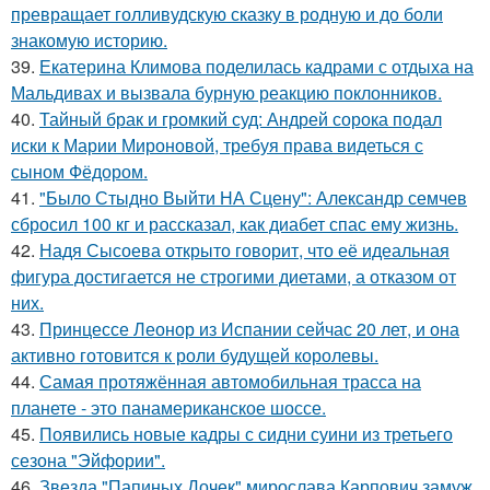
превращает голливудскую сказку в родную и до боли
знакомую историю.
39.
Екатерина Климова поделилась кадрами с отдыха на
Мальдивах и вызвала бурную реакцию поклонников.
40.
Тайный брак и громкий суд: Андрей сорока подал
иски к Марии Мироновой, требуя права видеться с
сыном Фёдором.
41.
"Было Стыдно Выйти НА Сцену": Александр семчев
сбросил 100 кг и рассказал, как диабет спас ему жизнь.
42.
Надя Сысоева открыто говорит, что её идеальная
фигура достигается не строгими диетами, а отказом от
них.
43.
Принцессе Леонор из Испании сейчас 20 лет, и она
активно готовится к роли будущей королевы.
44.
Самая протяжённая автомобильная трасса на
планете - это панамериканское шоссе.
45.
Появились новые кадры с сидни суини из третьего
сезона "Эйфории".
46.
Звезда "Папиных Дочек" мирослава Карпович замуж