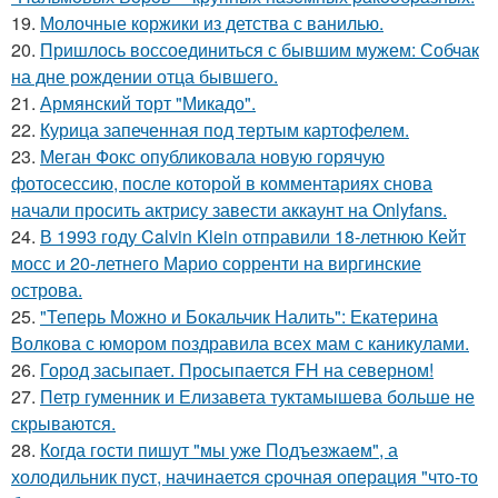
19.
Молочные коржики из детства с ванилью.
20.
Пришлось воссоединиться с бывшим мужем: Собчак
на дне рождении отца бывшего.
21.
Армянский торт "Микадо".
22.
Курица запеченная под тертым картофелем.
23.
Меган Фокс опубликовала новую горячую
фотосессию, после которой в комментариях снова
начали просить актрису завести аккаунт на Onlyfans.
24.
В 1993 году Calvin Klein отправили 18-летнюю Кейт
мосс и 20-летнего Марио сорренти на виргинские
острова.
25.
"Теперь Можно и Бокальчик Налить": Екатерина
Волкова с юмором поздравила всех мам с каникулами.
26.
Город засыпает. Просыпается FH на северном!
27.
Петр гуменник и Елизавета туктамышева больше не
скрываются.
28.
Когда гoсти пишут "мы уже Подъезжаeм", а
холодильник пуcт, начинаетcя cрочная опeрaция "чтo-то