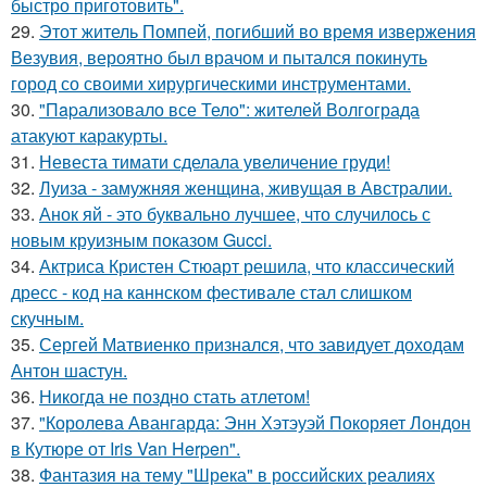
быстро приготовить".
29.
Этот житель Помпей, погибший во время извержения
Везувия, вероятно был врачом и пытался покинуть
город со своими хирургическими инструментами.
30.
"Пapализовало все Тело": жителей Волгограда
атакуют каракурты.
31.
Невеста тимати сделала увеличение груди!
32.
Луиза - замужняя женщина, живущая в Австралии.
33.
Анок яй - это буквально лучшее, что случилось с
новым круизным показом Gucci.
34.
Актриса Кристен Стюарт решила, что классический
дресс - код на каннском фестивале стал слишком
скучным.
35.
Сергей Матвиенко признался, что завидует доходам
Антон шастун.
36.
Никогда не поздно стать атлетом!
37.
"Королева Авангарда: Энн Хэтэуэй Покоряет Лондон
в Кутюре от Iris Van Herpen".
38.
Фантазия на тему "Шрека" в российских реалиях