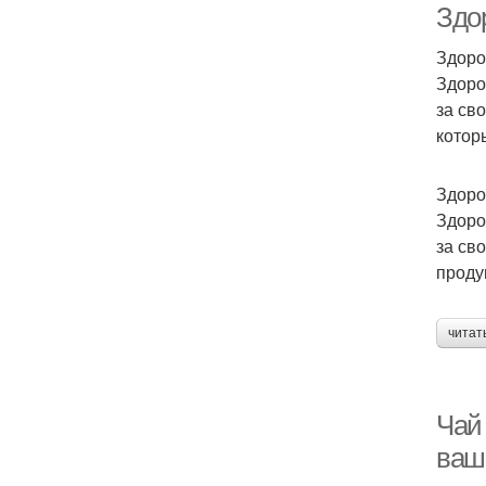
Здо
Здоро
Здоро
за св
котор
Здоро
Здоро
за св
проду
читат
Чай
ваш