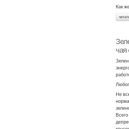
Как ж
читат
Зел
чая
Зелен
энерг
работ
Любоп
Не вс
норма
зелен
Всего
депре
конце