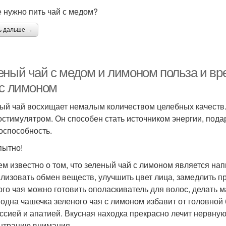
е нужно пить чай с медом?
ь дальше →
еный чай с медом и лимоном польза и вр
 с лимоном
ый чай восхищает немалым количеством целебных качеств
остимулятром. Он способен стать источником энергии, пода
оспособность.
ытно!
ем известно о том, что зеленый чай с лимоном является на
лизовать обмен веществ, улучшить цвет лица, замедлить 
ого чая можно готовить ополаскиватель для волос, делать 
 одна чашечка зеленого чая с лимоном избавит от головной 
ссией и апатией. Вкусная находка прекрасно лечит нервную
нтрацию внимания.