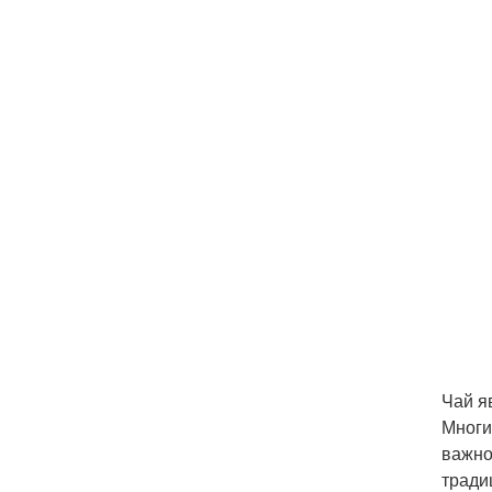
Чай я
Многи
важно
тради