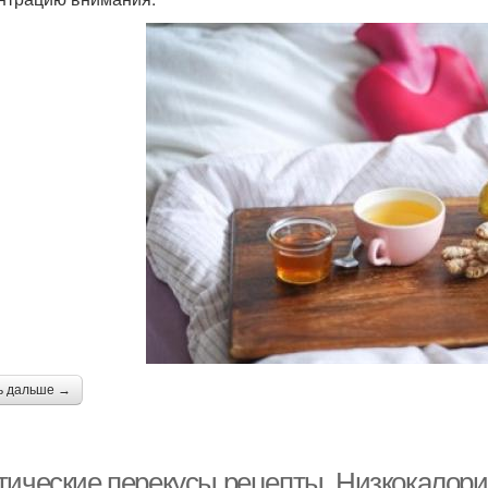
ь дальше →
тические перекусы рецепты. Низкокалори