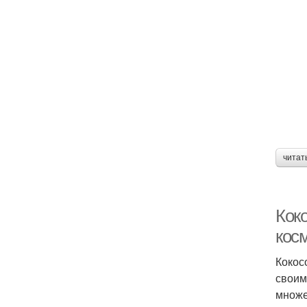
читат
Кок
кос
Кокос
своим
множе