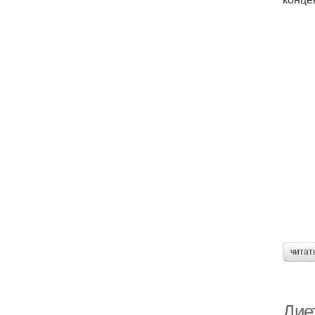
читат
Дие