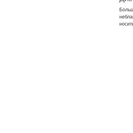
Больш
небла
носит