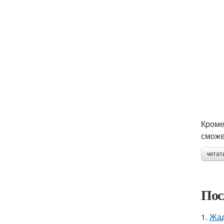
Кроме
сможе
читат
Пос
1.
Жад