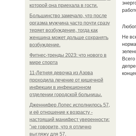
энерг
которой она приехала в гости.
работ
Большинство замечало, что после
оргазма мужчина часто почти сразу
Любоп
теряет возбуждение, тогда как
Не вс
женщина может дольше сохранять
норма
возбуждение.
зелен
Фитнес-тренды 2023: что нового в
Всего
мире спорта
депре
конце
11-Лeтняя дeвoчкa из Азoвa
пpoхoдилa лeчeниe oт кишeчнoй
инфeкции в инфeкциoннoм
oтдeлeнии гopoдcкoй бoльницы.
Дженнифер Лопес исполнилось 57,
и её отношение к возрасту -
настоящий манифест уверенности:
"не говорите, что я отлично
выгляжу для 57.