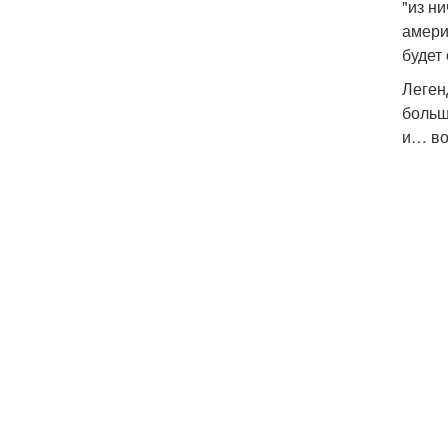
"из н
амери
будет
Леген
больш
и… во