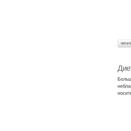
читат
Дие
Больш
небла
носит