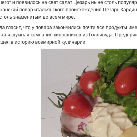
ичего" и появилось на свет салат Цезарь ныне столь популяр
канский повар итальянского происхождения Цезарь Кардини
 столь знаменитым во всем мире.
да гласит, что у повара закончились почти все продукты име
ая и шумная компания киношников из Голливуда. Предприи
шел в историю всемирной кулинарии.