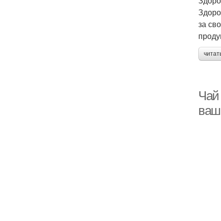
Здоро
Здоро
за св
проду
читат
Чай
ваш