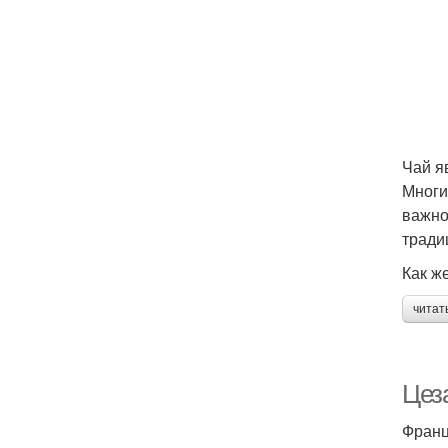
Чай я
Многи
важно
тради
Как ж
читат
Цез
Франц