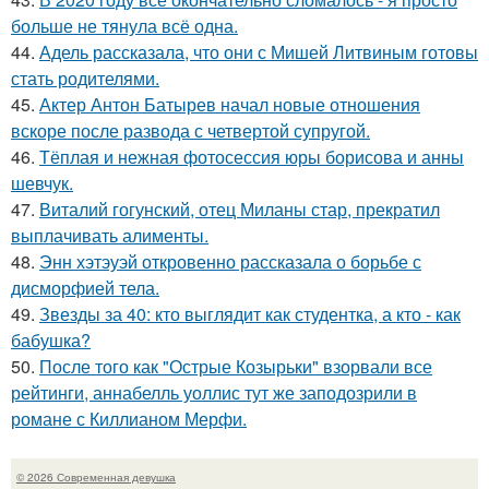
больше не тянула всё одна.
44.
Адель рассказала, что они с Мишей Литвиным готовы
стать родителями.
45.
Актер Антон Батырев начал новые отношения
вскоре после развода с четвертой супругой.
46.
Тёплая и нежная фотосессия юры борисова и анны
шевчук.
47.
Виталий гогунский, отец Миланы стар, прекратил
выплачивать алименты.
48.
Энн хэтэуэй откровенно рассказала о борьбе с
дисморфией тела.
49.
Звезды за 40: кто выглядит как студентка, а кто - как
бабушка?
50.
После того как "Острые Козырьки" взорвали все
рейтинги, аннабелль уоллис тут же заподозрили в
романе с Киллианом Мерфи.
© 2026 Современная девушка