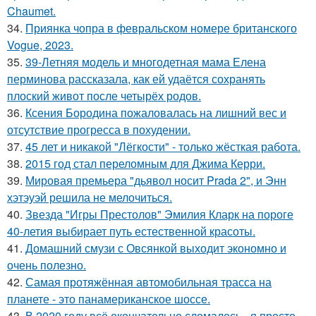
Chaumet.
34.
Приянка чопра в февральском номере британского
Vogue, 2023.
35.
39-Летняя модель и многодетная мама Елена
перминова рассказала, как ей удаётся сохранять
плоский живот после четырёх родов.
36.
Ксения Бородина пожаловалась на лишний вес и
отсутствие прогресса в похудении.
37.
45 лет и никакой "Лёгкости" - только жёсткая работа.
38.
2015 год стал переломным для Джима Керри.
39.
Мировая премьера "дьявол носит Prada 2", и Энн
хэтэуэй решила не мелочиться.
40.
Звезда "Игры Престолов" Эмилия Кларк на пороге
40-летия выбирает путь естественной красоты.
41.
Домашний смузи с Овсянкой выходит экономно и
очень полезно.
42.
Самая протяжённая автомобильная трасса на
планете - это панамериканское шоссе.
43.
В 2020 году всё окончательно сломалось - я просто