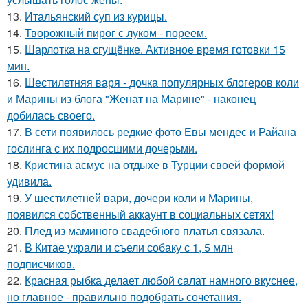
13.
Итальянский суп из курицы.
14.
Творожный пирог с луком - пореем.
15.
Шарлотка на сгущёнке. Активное время готовки 15
мин.
16.
Шестилетняя варя - дочка популярных блогеров коли
и Марины из блога "Женат на Марине" - наконец
добилась своего.
17.
В сети появилось редкие фото Евы мендес и Райана
гослинга с их подросшими дочерьми.
18.
Кристина асмус на отдыхе в Турции своей формой
удивила.
19.
У шестилетней вари, дочери коли и Марины,
появился собственный аккаунт в социальных сетях!
20.
Плед из маминого свадебного платья связала.
21.
В Китае украли и съели собаку с 1, 5 млн
подписчиков.
22.
Красная рыбка делает любой салат намного вкуснее,
но главное - правильно подобрать сочетания.