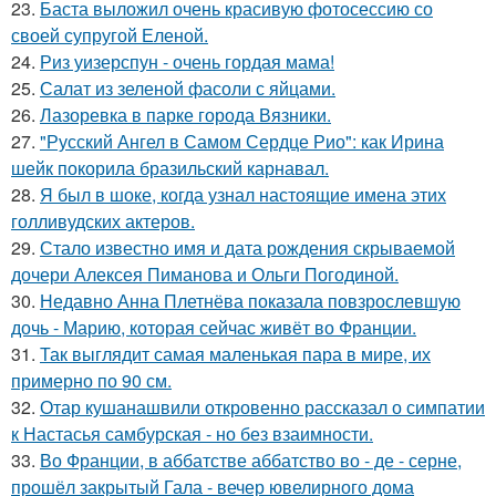
23.
Баста выложил очень красивую фотосессию со
своей супругой Еленой.
24.
Риз уизерспун - очень гордая мама!
25.
Салат из зеленой фасоли с яйцами.
26.
Лазоревка в парке города Вязники.
27.
"Русский Ангел в Самом Сердце Рио": как Ирина
шейк покорила бразильский карнавал.
28.
Я был в шоке, когда узнал настоящие имена этих
голливудских актеров.
29.
Стало известно имя и дата рождения скрываемой
дочери Алексея Пиманова и Ольги Погодиной.
30.
Недавно Анна Плетнёва показала повзрослевшую
дочь - Марию, которая сейчас живёт во Франции.
31.
Так выглядит самая маленькая пара в мире, их
примерно по 90 см.
32.
Отар кушанашвили откровенно рассказал о симпатии
к Настасья самбурская - но без взаимности.
33.
Во Франции, в аббатстве аббатство во - де - серне,
прошёл закрытый Гала - вечер ювелирного дома