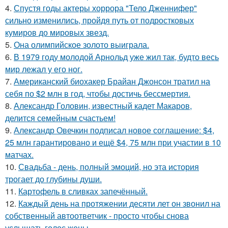
4.
Спустя годы актеры хоррора "Тело Дженнифер"
сильно изменились, пройдя путь от подростковых
кумиров до мировых звезд.
5.
Она олимпийское золото выиграла.
6.
В 1979 году молодой Арнольд уже жил так, будто весь
мир лежал у его ног.
7.
Американский биохакер Брайан Джонсон тратил на
себя по $2 млн в год, чтобы достичь бессмертия.
8.
Александр Головин, известный кадет Макаров,
делится семейным счастьем!
9.
Александр Овечкин подписал новое соглашение: $4,
25 млн гарантировано и ещё $4, 75 млн при участии в 10
матчах.
10.
Свадьба - день, полный эмоций, но эта история
трогает до глубины души.
11.
Картофель в сливках запечённый.
12.
Каждый день на протяжении десяти лет он звонил на
собственный автоответчик - просто чтобы снова
услышать голос жены.