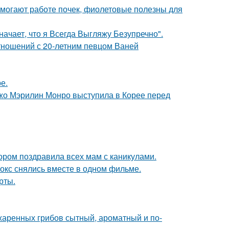
могают работе почек, фиолетовые полезны для
начает, что я Всегда Выгляжу Безупречно".
отношений с 20-летним певцом Ваней
е.
жо Мэрилин Монро выступила в Корее перед
ором поздравила всех мам с каникулами.
окс снялись вместе в одном фильме.
рты.
жаренных грибов сытный, ароматный и по-