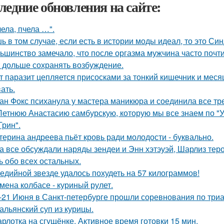
ледние обновления на сайте:
чела, пчела …".
ь в том случае, если есть в истории моды идеал, то это Си
ьшинство замечало, что после оргазма мужчина часто почти
 дольше сохранять возбуждение.
т паразит цепляется присосками за тонкий кишечник и меся
ать.
ан Фокс психанула у мастера маникюра и соединила все тр
Летнюю Анастасию самбурскую, которую мы все знаем по "У
Грин".
терина андреева пьёт кровь ради молодости - буквально.
а все обсуждали наряды зендеи и Энн хэтэуэй, Шарлиз тер
ь обо всех остальных.
едийной звезде удалось похудеть на 57 килограммов!
мена колбасе - куриный рулет.
-21 Июня в Санкт-петербурге прошли соревнования по триа
альянский суп из курицы.
рлотка на сгущёнке. Активное время готовки 15 мин.