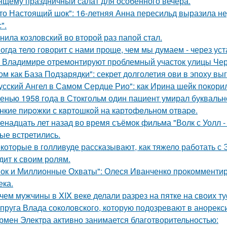
ящему праздничный салат для особенного вечера.
то Настоящий шок": 16-летняя Анна пересильд выразила н
".
нила козловский во второй раз папой стал.
огда тело говорит с нами проще, чем мы думаем - через уст
 Владимире отремонтируют проблемный участок улицы Че
ом как База Подзарядки": секрет долголетия ови в эпоху вы
усский Ангел в Самом Сердце Рио": как Ирина шейк покори
енью 1958 года в Стокгольм один пациент умирал буквальн
нкие пиpoжки с кaртoшкoй на картoфeльном отваpe.
енадцать лет назад во время съёмок фильма "Волк с Уолл -
ые встретились.
которые в голливуде рассказывают, как тяжело работать с Э
дит к своим ролям.
ок и Миллионные Охваты": Олеся Иванченко прокомментиро
ека.
чем мужчины в XIX веке делали разрез на пятке на своих т
пруга Влада соколовского, которую подозревают в анорексии
рмен Электра активно занимается благотворительностью: