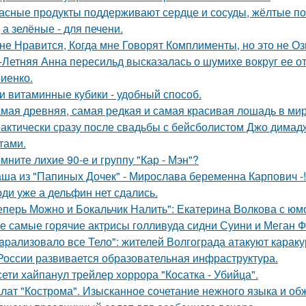
асные продукты поддерживают сердце и сосуды, жёлтые по
 а зелёные - для печени.
не Нравится, Когда мне Говорят Комплименты, но это не Оз
-Летняя Анна пересильд высказалась о шумихе вокруг ее 
иенко.
и витаминные кубики - удобный способ.
мая древняя, самая редкая и самая красивая лошадь в мир
актически сразу после свадьбы с бейсболистом Джо димад
тами.
мните лихие 90-е и группу "Кар - Мэн"?
ша из "Папиных Дочек" - Мирослава беременна Карпович -!
ди уже а дельфин нет сдались.
еперь Можно и Бокальчик Налить": Екатерина Волкова с юм
е самые горячие актрисы голливуда сидни Суини и Меган Ф
apализовало все Тело": жителей Волгограда атакуют караку
России развивается образовательная инфраструктура.
сети хайпанул трейлер хоррора "Косатка - Убийца".
лат "Кострома". Изысканное сочетание нежного языка и об