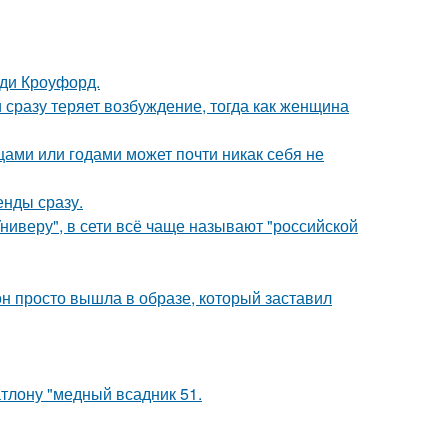
нди Кроуфорд.
 сразу теряет возбуждение, тогда как женщина
цами или годами может почти никак себя не
енды сразу.
ниверу", в сети всё чаще называют "российской
он просто вышла в образе, который заставил
тлону "медный всадник 51.