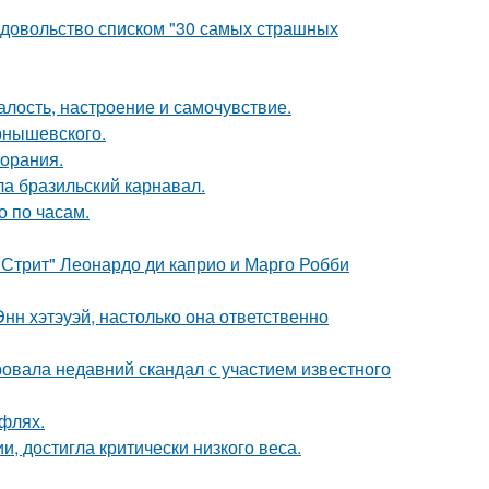
едовольство списком "30 самых страшных
алость, настроение и самочувствие.
рнышевского.
горания.
ла бразильский карнавал.
о по часам.
 Стрит" Леонардо ди каприо и Марго Робби
нн хэтэуэй, настолько она ответственно
вала недавний скандал с участием известного
уфлях.
, достигла критически низкого веса.