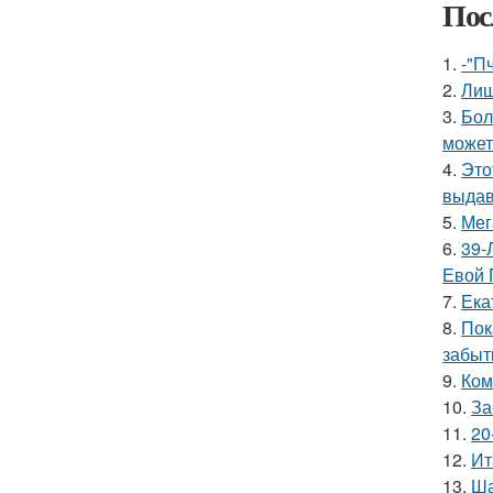
Пос
1.
-"П
2.
Лиш
3.
Бол
может
4.
Это
выдав
5.
Мег
6.
39-
Евой 
7.
Ека
8.
Пок
забыт
9.
Ком
10.
За
11.
20
12.
Ит
13.
Ша