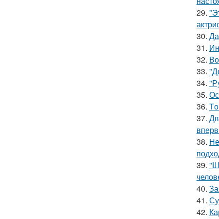
насто
29.
"Э
актрис
30.
Да
31.
Ин
32.
Во
33.
"Д
34.
"Р
35.
Ос
36.
Tо
37.
Дв
вперв
38.
Не
подхо
39.
"Ш
челов
40.
За
41.
Су
42.
Ка