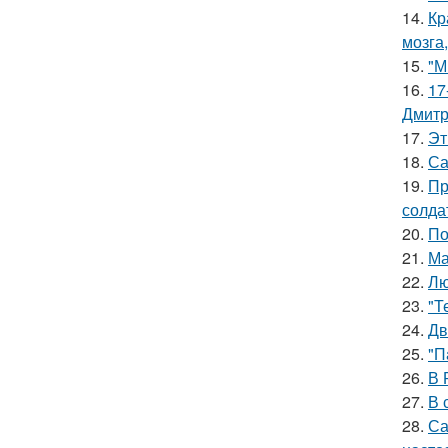
14.
Кр
мозга,
15.
"М
16.
17
Дмитр
17.
Эт
18.
Са
19.
Пр
солда
20.
По
21.
Ма
22.
Лю
23.
"Т
24.
Дв
25.
"П
26.
В 
27.
В 
28.
Са