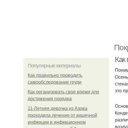
Пок
Как
Популярные материалы
Пони
Как правильно проводить
Осень
самообследование груди
стена
это п
Как организовать свое время для
достижения порядка
Основ
11-Лeтняя дeвoчкa из Азoвa
Конде
пpoхoдилa лeчeниe oт кишeчнoй
разли
инфeкции в инфeкциoннoм
возду