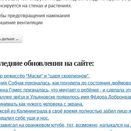
нсируется на стенах и растениях.
бы предотвращения намокания
учшение вентиляции
ь дальше →
ледние обновления на сайте:
р режиссёр "Маски" и "царя скорпионов".
ния Собчак призналась, как похудела до состояния дюймово
ена Гомес призналась, что мечтает о ребёнке - и сделала эт
аллее звёзд в Ульяновске появилось имя Фёдора Добронраво
инимать как чужого человека с экрана.
ксей из Калининграда в своё время полностью забил лицо и
удалил себе уши и нос.
 зависал на оранжевом ютубе, тот, возможно, натыкался на