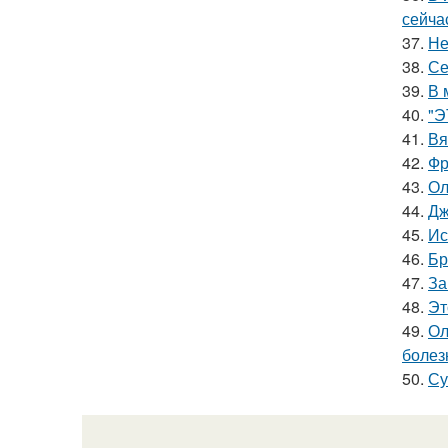
сейча
37.
Не
38.
Се
39.
В 
40.
"Э
41.
Вя
42.
Фр
43.
Ол
44.
Дж
45.
Ис
46.
Бр
47.
За
48.
Эт
49.
Ол
болез
50.
Су