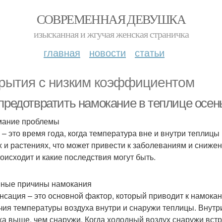
СОВРЕМЕННАЯ ДЕВУШКА
изысканная и жгучая женская страничка
главная
новости
статьи
рытия с низким коэффициентом
 предотвратить намокание в теплице осе
мание проблемы
 – это время года, когда температура вне и внутри теплицы
х и растениях, что может привести к заболеваниям и сниже
роисходит и какие последствия могут быть.
ные причины намокания
нсация – это основной фактор, который приводит к намокан
чия температуры воздуха внутри и снаружи теплицы. Внутр
ха выше, чем снаружи. Когда холодный воздух снаружи встр