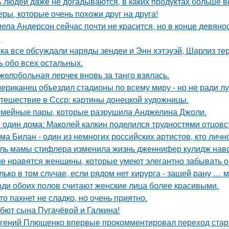
 людей даже не догадываются, в каких продуктах больше в
еры, которые очень похожи друг на друга!
ела Андерсон сейчас почти не красится, но в конце девяно
.
ка все обсуждали наряды зендеи и Энн хэтэуэй, Шарлиз те
ь обо всех остальных.
желобольная лерчек вновь за танго взялась.
ериканец объездил стадионы по всему миру - но не ради лу
тешествие в Ссср: картины донецкой художницы.
мейные пары, которые разрушила Анджелина Джоли.
 один дома: Маколей калкин поделился трудностями отцовс
ма Билан - один из немногих российских артистов, кто лич
ль мамы стифлера изменила жизнь дженнифер кулидж навс
е нравятся женщины, которые умеют элегантно забывать 
лько в том случае, если рядом нет хирурга - зашей рану … 
ди обоих полов считают женские лица более красивыми.
то пахнет не сладко, но очень приятно.
бют сына Пугачёвой и Галкина!
гений Плющенко впервые прокомментировал переход стар