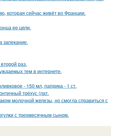
ю, которая сейчас живёт во Франции.
онца ее цели.
а запекание.
второй раз.
уждаемых тем в интернете.
ивковое - 150 мл, паприка - 1 ст.
нтичный трёхус (лат.
раком молочной железы, но смогла справиться с
огулки с трехмесячным сыном.