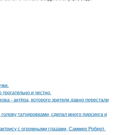
чки.
о трогательно и честно.
ва - актёра, которого зрители давно перестали
 голову татуировками, сделал много пирсинга и
 актрису с огромными глазами, Саммер Роберт.