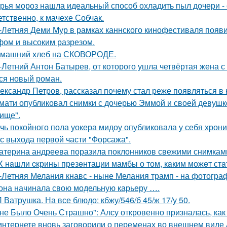
рья мороз нашла идеальный способ охладить пыл дочери - 
етственно, к мачехе Собчак.
-Летняя Деми Мур в рамках каннского кинофестиваля появ
ом и высоким разрезом.
машний хлеб на СКОВОРОДЕ.
-Летний Антон Батырев, от которого ушла четвёртая жена с 
ся новый роман.
ександр Петров, рассказал почему стал реже появляться в к
мати опубликовал снимки с дочерью Эммой и своей девушк
ище".
чь покойного пола уокера мидоу опубликовала у себя хроник
 с выхода первой части "Форсажа".
атерина андреева поразила поклонников свежими снимками
X нaшли cкрины презeнтации мамбы о том, кaким можeт стa
-Летняя Мелания кнавс - ныне Мелания трамп - на фотограф
 она начинала свою модельную карьеру ….
 Ватрушка. На все блюдо: кбжу/546/б 45/ж 17/у 50.
не Было Очень Страшно": Алсу откровенно призналась, как
интернете вновь заговорили о переменах во внешнем виде