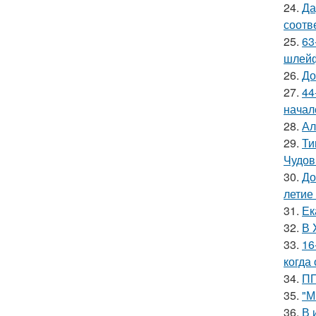
24.
Да
соотв
25.
63
шлейф
26.
До
27.
44
начал
28.
Ал
29.
Ти
Чудов
30.
До
летие
31.
Ек
32.
В 
33.
16
когда
34.
ПП
35.
"М
36.
В 