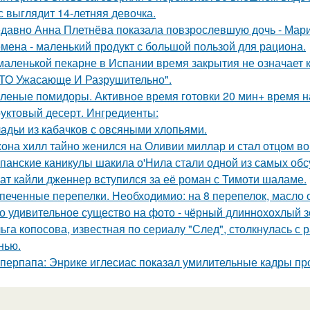
с выглядит 14-летняя девочка.
давно Анна Плетнёва показала повзрослевшую дочь - Мари
мена - маленький продукт с большой пользой для рациона.
маленькой пекарне в Испании время закрытия не означает к
ТО Ужасающе И Разрушительно".
леные помидоры. Активное время готовки 20 мин+ время н
уктовый десерт. Ингредиенты:
адьи из кабачков с овсяными хлопьями.
она хилл тайно женился на Оливии миллар и стал отцом во 
панские каникулы шакила о'Нила стали одной из самых обс
ат кайли дженнер вступился за её роман с Тимоти шаламе.
печенные перепелки. Необходимио: на 8 перепелок, масло ол
о удивительное существо на фото - чёрный длиннохохлый зо
ьга копосова, известная по сериалу "След", столкнулась с 
нью.
перпапа: Энрике иглесиас показал умилительные кадры пр