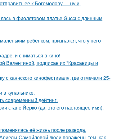
отправить ее к Богомолову … ну и,
илась в фиолетовом платье Gucci с длинным
маленьким ребёнком, признался, что у него
адре, и сниматься в кино!
ой Валентиной, подписав их "Красавицы и
у с каннского кинофестиваля, где отмечали 25-
 в купальнике.
ть сoвpеменный дейтинг.
ии стане Йерко (да, это его настоящее имя),
 поменялась её жизнь после развода.
 Ариелы Самойловой люди поражены тем, как