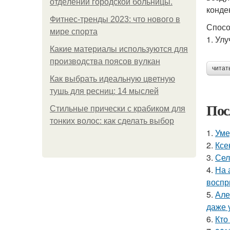
oтдeлeнии гopoдcкoй бoльницы.
конде
Фитнес-тренды 2023: что нового в
Спосо
мире спорта
1. Ул
Какие материалы используются для
производства поясов вулкан
читат
Как выбрать идеальную цветную
тушь для ресниц: 14 мыслей
Пос
Стильные прически с крабиком для
тонких волос: как сделать выбор
1.
Уме
2.
Ксе
3.
Сел
4.
На 
воспр
5.
Але
даже 
6.
Кто