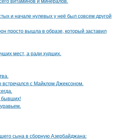
сего витаминов и минералов.
стых и начале нулевых у неё был совсем другой
рон просто вышла в образе, который заставил
чших мест, а ради худших.
тва.
но встречался с Майклом Джексоном.
егда.
о бывших!
муравьем.
шего сына в сборную Азербайджана: