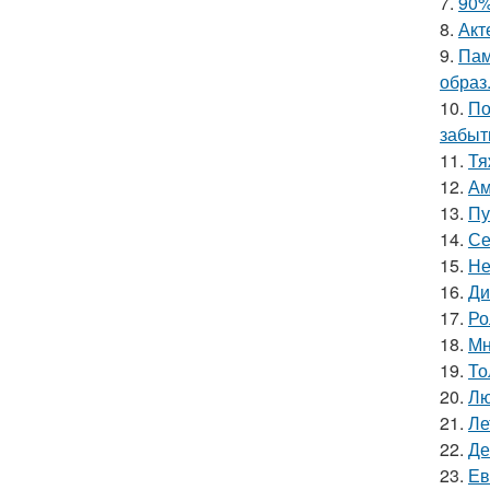
7.
90%
8.
Акт
9.
Пам
образ
10.
По
забыт
11.
Тя
12.
Ам
13.
Пу
14.
Се
15.
Не
16.
Ди
17.
Ро
18.
Мн
19.
То
20.
Лю
21.
Ле
22.
Де
23.
Ев